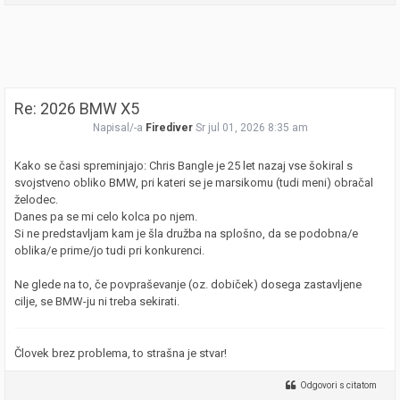
Re: 2026 BMW X5
Napisal/-a
Firediver
Sr jul 01, 2026 8:35 am
Kako se časi spreminjajo: Chris Bangle je 25 let nazaj vse šokiral s
svojstveno obliko BMW, pri kateri se je marsikomu (tudi meni) obračal
želodec.
Danes pa se mi celo kolca po njem.
Si ne predstavljam kam je šla družba na splošno, da se podobna/e
oblika/e prime/jo tudi pri konkurenci.
Ne glede na to, če povpraševanje (oz. dobiček) dosega zastavljene
cilje, se BMW-ju ni treba sekirati.
Človek brez problema, to strašna je stvar!
Odgovori s citatom