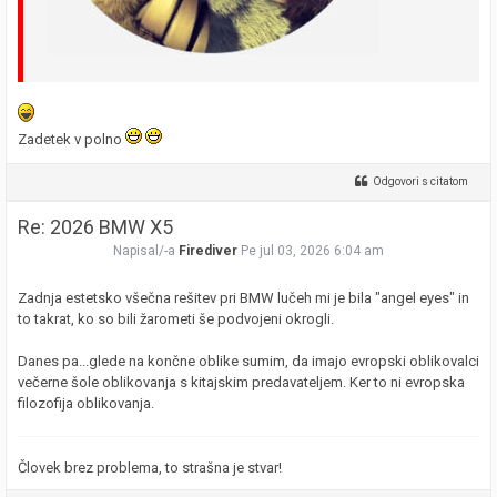
Zadetek v polno
Odgovori s citatom
Re: 2026 BMW X5
Napisal/-a
Firediver
Pe jul 03, 2026 6:04 am
Zadnja estetsko všečna rešitev pri BMW lučeh mi je bila "angel eyes" in
to takrat, ko so bili žarometi še podvojeni okrogli.
Danes pa...glede na končne oblike sumim, da imajo evropski oblikovalci
večerne šole oblikovanja s kitajskim predavateljem. Ker to ni evropska
filozofija oblikovanja.
Človek brez problema, to strašna je stvar!