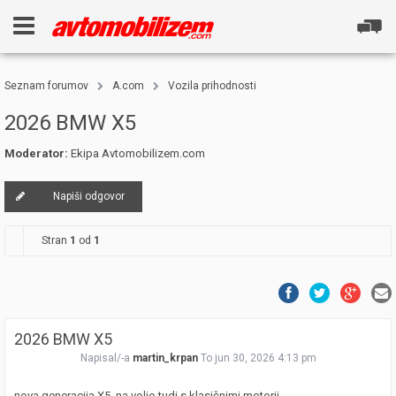
Seznam forumov
A.com
Vozila prihodnosti
2026 BMW X5
Moderator:
Ekipa Avtomobilizem.com
Napiši odgovor
Stran
1
od
1
2026 BMW X5
Napisal/-a
martin_krpan
To jun 30, 2026 4:13 pm
nova generacija X5, na voljo tudi s klasičnimi motorji