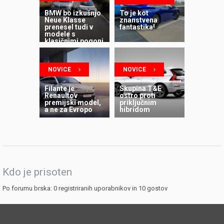
BMW bo izkušnjo
To je kot
Neue Klasse
znanstvena
prenesel tudi v
fantastika!
modele s
klasičnimi pogoni
NOVICE
NOVICE
Filante je
Skupina T&E
Renaultov
ostro proti
premijski model,
priključnim
a ne za Evropo
hibridom
Kdo je prisoten
Po forumu brska: 0 registriranih uporabnikov in 10 gostov