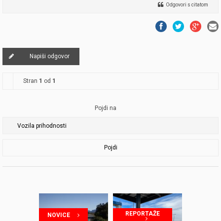
Odgovori s citatom
Napiši odgovor
Stran
1
od
1
Pojdi na
Pojdi
REPORTAŽE
NOVICE