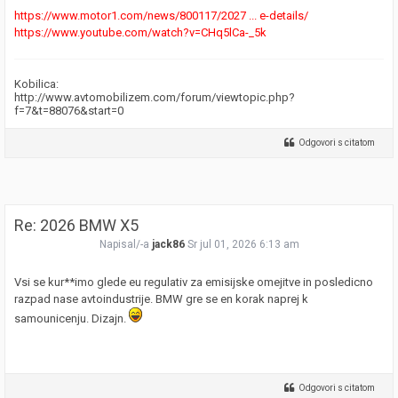
https://www.motor1.com/news/800117/2027 ... e-details/
https://www.youtube.com/watch?v=CHq5lCa-_5k
Kobilica:
http://www.avtomobilizem.com/forum/viewtopic.php?
f=7&t=88076&start=0
Odgovori s citatom
Re: 2026 BMW X5
Napisal/-a
jack86
Sr jul 01, 2026 6:13 am
Vsi se kur**imo glede eu regulativ za emisijske omejitve in posledicno
razpad nase avtoindustrije. BMW gre se en korak naprej k
samounicenju. Dizajn.
Odgovori s citatom