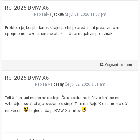
Re: 2026 BMW X5
Napisal/-a
jack86
Sr jul 01, 2026 11:37 pm
Problem je, ker jih danes kitajci prehitijo preden mi prebavimo in
sprejmemo nove smernice oblik. In dobi negativni predznak.
Odgovori s citatom
Re: 2026 BMW X5
Napisal/-a
cashy
Če jul 02, 2026 8:31 am
Teli X-i za luči mi res ne sedejo. Če asociiramo luči z očmi, se mi
vzbudijo asociacije, povezane s stripi. Tam narišejo X-e namesto oči
mrtvecem
Izgleda, da je BMW X5 mrtev