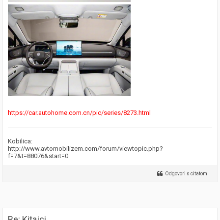
https://car.autohome.com.cn/pic/series/8273.html
Kobilica:
http://www.avtomobilizem.com/forum/viewtopic.php?
f=7&t=88076&start=0
Odgovori s citatom
Re: Kitajci