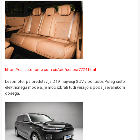
https://car.autohome.com.cn/pic/series/7724.html
Leapmotor pa predstavlja D19, največji SUV v ponudbi. Poleg čisto
električnega modela, je moč izbrati tudi verzijo s podaljševalnikom
dosega.