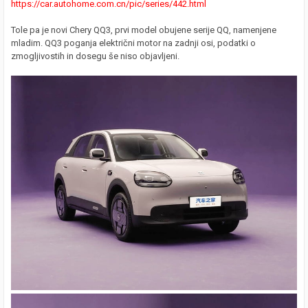
https://car.autohome.com.cn/pic/series/442.html
Tole pa je novi Chery QQ3, prvi model obujene serije QQ, namenjene
mladim. QQ3 poganja električni motor na zadnji osi, podatki o
zmogljivostih in dosegu še niso objavljeni.