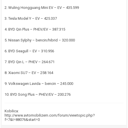
2. Wuling Hongguang Mini EV – EV – 435.599
3. Tesla Model Y – EV – 425.337
4. BYD Qin Plus – PHEV/EV – 387.315
5. Nissan Sylphy – bencin/hibrid – 320.000
6. BYD Seagull – EV – 310.956
7. BYD Qin L – PHEV – 264.671
8. Xiaomi SU7 – EV – 258.164
9. Volkswagen Lavida – bencin – 245.000
10. BYD Song Plus – PHEV/EV – 200.276
Kobilica:
http://www.avtomobilizem.com/forum/viewtopic.php?
f=7&t=88076&start=0