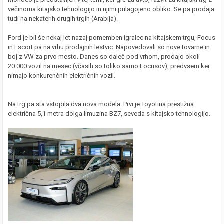
večinoma kitajsko tehnologijo in njimi prilagojeno obliko. Se pa prodaja
tudi na nekaterih drugih trgih (Arabija).
Ford je bil še nekaj let nazaj pomemben igralec na kitajskem trgu, Focus
in Escort pa na vrhu prodajnih lestvic. Napovedovali so nove tovarne in
boj z VW za prvo mesto. Danes so daleč pod vrhom, prodajo okoli
20.000 vozil na mesec (včasih so toliko samo Focusov), predvsem ker
nimajo konkurenčnih električnih vozil.
Na trg pa sta vstopila dva nova modela. Prvi je Toyotina prestižna
električna 5,1 metra dolga limuzina BZ7, seveda s kitajsko tehnologijo.