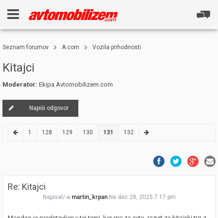
Seznam forumov
A.com
Vozila prihodnosti
Kitajci
Moderator:
Ekipa Avtomobilizem.com
Napiši odgovor
1
128
129
130
131
132
Re: Kitajci
Napisal/-a
martin_krpan
Ne dec 28, 2025 7:17 pm
Mondeo je predstavljen v tej temi, ker gre za avto, razvit za kitajski trg z