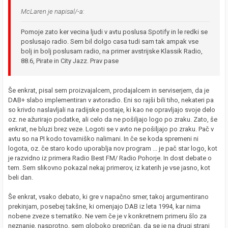
McLaren je napisal/-a:
Pomoje zato ker vecina ljudi v avtu poslusa Spotify in le redki se
poslusajo radio. Sem bil dolgo casa tudi sam tak ampak vse
bolj in bolj poslusam radio, na primer avstrijske Klassik Radio,
88.6, Pirate in City Jazz. Prav pase
Še enkrat, pisal sem proizvajalcem, prodajalcem in serviserjem, da je
DAB+ slabo implementiran v avtoradio. Eni so rajši bili tiho, nekateri pa
so krivdo naslavljali na radijske postaje, ki kao ne opravljajo svoje delo
oz. ne ažurirajo podatke, ali celo da ne pošiljajo logo po zraku. Zato, še
enkrat, ne bluzi brez veze. Logoti se v avto ne pošiljajo po zraku. Pač v
avtu so na PI kodo tovarniško nalimani. In če se koda spremeni ni
logota, oz. če staro kodo uporablja nov program ... je pač star logo, kot
je razvidno iz primera Radio Best FM/ Radio Pohorje. In dost debate o
tem. Sem slikovno pokazal nekaj primerov, iz katerih je vse jasno, kot
beli dan.
Še enkrat, vsako debato, ki gre v napačno smer, takoj argumentirano
prekinjam, posebej takšne, ki omenjajo DAB iz leta 1994, kar nima
nobene zveze s tematiko. Ne vem če je v konkretnem primeru šlo za
neznanje, nasprotno, sem globoko prepričan, da se je na drugi strani