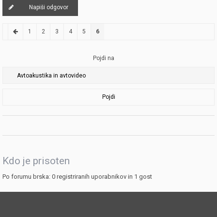
Napiši odgovor
1
2
3
4
5
6
Pojdi na
Pojdi
Kdo je prisoten
Po forumu brska: 0 registriranih uporabnikov in 1 gost