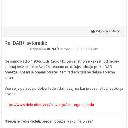
Odgovori s citatom
Re: DAB+ avtoradio
Napisal/-a
RUNAČ
Sr mar 11, 2026 7:34 am
Ne samo Radio 1 90-a, tudi Radio Hit, pa verjetno še kakšen od radiev
znotraj cele skupine Svet24 trenutno ne deluje/oddaja preko DAB
omrežja. Kot mi je omenil prijatelj, tem radiem tudi ne deluje spletna
stran.
Vse se je pa začelo dober teden dni nazaj, na kar je vezana tudi spodnja
novica:
https://www.delo.si/novice/slovenija/ra ... ega-napada
"Precej je treba vedeti, preden opaziš, kako malo veš."