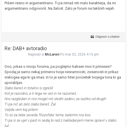
Pišem resno in argumentirano. Ti pa nimaš niti malo karakterja, da mi
argumentirano odgovoriš. Na žalost. Zato je forum na takšnih vejah.
Odgovori s citatom
Re: DAB+ avtoradio
Napisal/-a
McLaren
Po mar 02, 2026 4:16 pm
Ooo, jokas o nivoju foruma, pa poglejmo kaksen nivo ti prineses?
Spodaj je samo nekaj primerov tvoje nesramnosti, zvisenosti in prikaz
viskogea ega ki ga imas. In to je samo hiter povzetek tvojega tona ki ga
uporabljas.
Slabo bereš in totalno si zgrešil
Kot je razvidno, a ti tega ne veš in ne razumeš...
Nisi razgledan in nisi mogel niti slediti zadevi, za razliko od drugih
Ti pa nič ali zelo slabo bereš. Žal.
Valjda vem kaj pišem
To so za tebe seveda 'filozofske' teme, katerimi nisi kos.
Ti pa si se ujel v past in sedaj bi rad z nakladanjem mene spravil v slabo
luč.