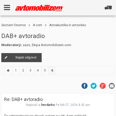
Seznam forumov
A.com
Avtoakustika in avtovideo
DAB+ avtoradio
Moderatorji:
zazo
,
Ekipa Avtomobilizem.com
Napiši odgovor
1
2
3
4
5
6
Re: DAB+ avtoradio
Napisal/-a
herdarko
Pe feb 27, 2026 8:42 am
Če administracija to dovoli, potem pa OK. Sem zaključil.