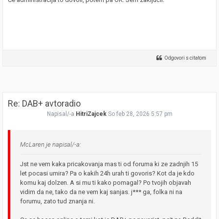
Odgovori s citatom
Re: DAB+ avtoradio
Napisal/-a
HitriZajcek
So feb 28, 2026 5:57 pm
McLaren je napisal/-a:
Jst ne vem kaka pricakovanja mas ti od foruma ki ze zadnjih 15
let pocasi umira? Pa o kakih 24h urah ti govoris? Kot da je kdo
komu kaj dolzen. A si mu ti kako pomagal? Po tvojih objavah
vidim da ne, tako da ne vem kaj sanjas. j*** ga, folka ni na
forumu, zato tud znanja ni.