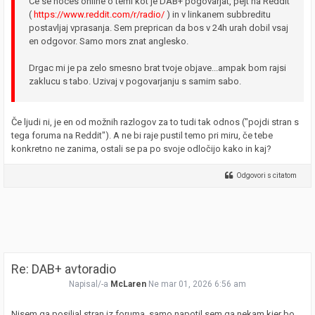
Ce se hoces online o temi kot je DAB+ pogovarjat, pejt na Reddit
(
https://www.reddit.com/r/radio/
) in v linkanem subbreditu
postavljaj vprasanja. Sem preprican da bos v 24h urah dobil vsaj
en odgovor. Samo mors znat anglesko.
Drgac mi je pa zelo smesno brat tvoje objave...ampak bom rajsi
zaklucu s tabo. Uzivaj v pogovarjanju s samim sabo.
Če ljudi ni, je en od možnih razlogov za to tudi tak odnos ("pojdi stran s
tega foruma na Reddit"). A ne bi raje pustil temo pri miru, če tebe
konkretno ne zanima, ostali se pa po svoje odločijo kako in kaj?
Odgovori s citatom
Re: DAB+ avtoradio
Napisal/-a
McLaren
Ne mar 01, 2026 6:56 am
Nisem ga posiljal stran iz foruma, samo napotil sem ga nekam kjer bo