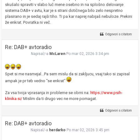
skušalo spraviti v slabo luč mene osebno in na splošno delovanje
sistema DAB+ v avtu, kar je s strani dotičnega bilo zelo nespretno
plasirano in je sedaj rajši tiho. Ti pa kar naprej nabijaš nebuloze. Prekini
že enkrat. Povratka ni več.
Odgovori s citatom
Re: DAB+ avtoradio
Napisal/-a
McLaren
Po mar 02, 2026 3:34 pm
Spet si me nasmejal...Pa sem mislu da si zakljucu, vsaj tako si zapisal
ampak je pr teb vedno "se enkrat"
Za vsa tvoja vprasanja in probleme se obrni na:
https://www.psih-
klinika.si/
Mislim da ti drugo vec ne more pomagat.
Odgovori s citatom
Re: DAB+ avtoradio
Napisal/-a
herdarko
Po mar 02, 2026 3:45 pm