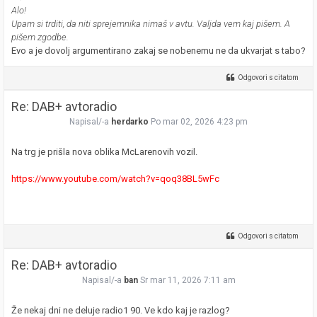
Alo!
Upam si trditi, da niti sprejemnika nimaš v avtu. Valjda vem kaj pišem. A
pišem zgodbe.
Evo a je dovolj argumentirano zakaj se nobenemu ne da ukvarjat s tabo?
Odgovori s citatom
Re: DAB+ avtoradio
Napisal/-a
herdarko
Po mar 02, 2026 4:23 pm
Na trg je prišla nova oblika McLarenovih vozil.
https://www.youtube.com/watch?v=qoq38BL5wFc
Odgovori s citatom
Re: DAB+ avtoradio
Napisal/-a
ban
Sr mar 11, 2026 7:11 am
Že nekaj dni ne deluje radio1 90. Ve kdo kaj je razlog?