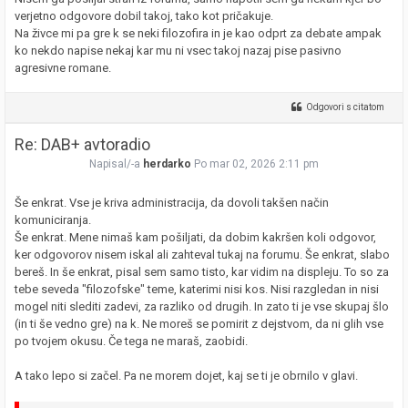
verjetno odgovore dobil takoj, tako kot pričakuje.
Na živce mi pa gre k se neki filozofira in je kao odprt za debate ampak
ko nekdo napise nekaj kar mu ni vsec takoj nazaj pise pasivno
agresivne romane.
Odgovori s citatom
Re: DAB+ avtoradio
Napisal/-a
herdarko
Po mar 02, 2026 2:11 pm
Še enkrat. Vse je kriva administracija, da dovoli takšen način
komuniciranja.
Še enkrat. Mene nimaš kam pošiljati, da dobim kakršen koli odgovor,
ker odgovorov nisem iskal ali zahteval tukaj na forumu. Še enkrat, slabo
bereš. In še enkrat, pisal sem samo tisto, kar vidim na displeju. To so za
tebe seveda "filozofske" teme, katerimi nisi kos. Nisi razgledan in nisi
mogel niti slediti zadevi, za razliko od drugih. In zato ti je vse skupaj šlo
(in ti še vedno gre) na k. Ne moreš se pomirit z dejstvom, da ni glih vse
po tvojem okusu. Če tega ne maraš, zaobidi.
A tako lepo si začel. Pa ne morem dojet, kaj se ti je obrnilo v glavi.