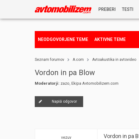
PREBERI
TESTI
NOVICE
NEODGOVORJENE TEME
AKTIVNE TEME
REPORTAŽE
Seznam forumov
A.com
Avtoakustika in avtovideo
PREDSTAVITVE
Vordon in pa Blow
Moderatorji:
zazo
,
Ekipa Avtomobilizem.com
NAGRADNA IGRA
Napiši odgovor
Vordon in pa 
vezuv