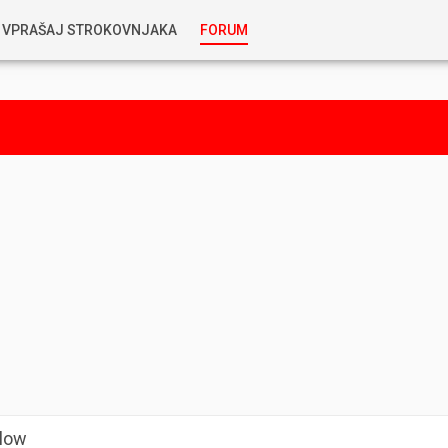
VPRAŠAJ STROKOVNJAKA
FORUM
RABLJENA VOZILA
KOSTJA PRIHODA
GORIVA
SILVAN SIMČIČ
AVTOPLIN
TOMAŽ DEMŠAR
MAZIVA IN OLJA
ALEŠ ARNŠEK
PREDELAVE
ALEKS HUMAR IN FLORJAN RUS
PNEVMATIKE
TIHOMIR KACJAN
Blow
HIBRIDNA TEHNIKA