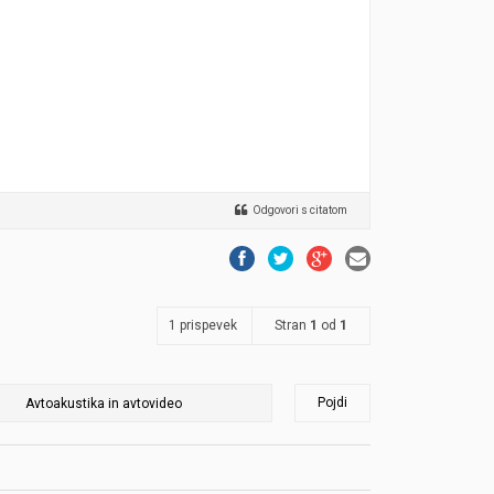
Odgovori s citatom
1 prispevek
Stran
1
od
1
Pojdi