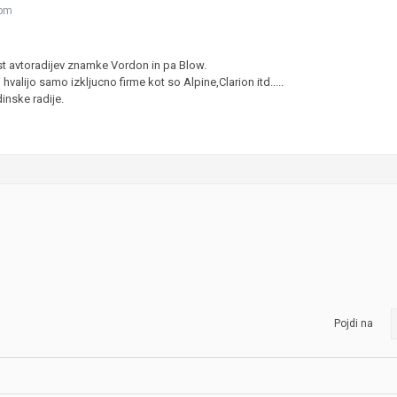
 pm
JERNEJ BOLKA
TEHNIČNA VPRAŠANJA
 avtoradijev znamke Vordon in pa Blow.
ROK ČERNJAVSKI
hvalijo samo izkljucno firme kot so Alpine,Clarion itd.....
nske radije.
AVTOPLIN
ŽIGA HABJAN
Pojdi na