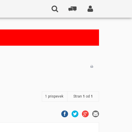
1 prispevek
Stran
1
od
1