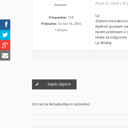
Po jul 22, 2024 1:47
Novinec
Lp
Prispevkov:
114
Zanima me kakovost
Pridružen:
To nov 16, 2010
Kjerkoli vprasam vsi 
1:57 pm
Iscem predvsem 2 di
Hvala za odgovore
Lp Andrej
Napiši odgovor
Vrni se na Avtoakustika in avtovideo