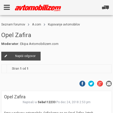
Seznam forumov
A.com
Kupovanje avtomobilov
Opel Zafira
Moderator:
Ekipa Avtomobilizem.com
Napiši odgovor
Stran
1
od
1
Opel Zafira
Napisal/-a
Seba112233
Po dec 24, 2018 2:53 pm
Smo v nakupu avtomobila. Odločamo se za Opel Zafira, letnik