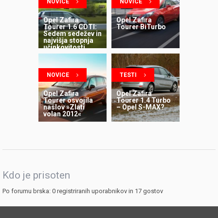
NOVICE
NOVICE
Opel Zafira
Opel Zafira
Tourer 1.6 CDTI:
Tourer BiTurbo
Sedem sedežev in
najvišja stopnja
učinkovitosti
NOVICE
TESTI
Opel Zafira
Opel Zafira
Tourer osvojila
Tourer 1.4 Turbo
naslov »Zlati
– Opel S-MAX?
volan 2012«
Kdo je prisoten
Po forumu brska: 0 registriranih uporabnikov in 17 gostov