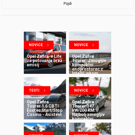
Pojdi
NOVICE
NOVICE
Opel Zafira-e Life
Opel Zafira
za potovanja brez
Tourer: Zmogljiv
emisij
kompaktni
enoprostorec z
IntelliLinkom
TESTI
NOVICE
Opel Zafira
Opel Zafira
Tourer 1.6 CDTI
Tourer 147
Ecotec Start/Stop
kW/200 KM:
Cosmo - Asistent
Najbolj zmogljiv
kompaktni
enoprostorec