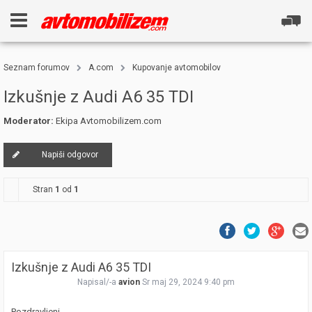
Seznam forumov
A.com
Kupovanje avtomobilov
Izkušnje z Audi A6 35 TDI
Moderator:
Ekipa Avtomobilizem.com
Napiši odgovor
Stran
1
od
1
Izkušnje z Audi A6 35 TDI
Napisal/-a
avion
Sr maj 29, 2024 9:40 pm
Pozdravljeni,