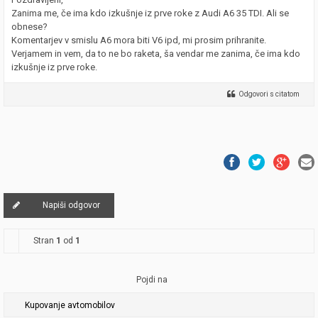
Zanima me, če ima kdo izkušnje iz prve roke z Audi A6 35 TDI. Ali se
obnese?
Komentarjev v smislu A6 mora biti V6 ipd, mi prosim prihranite.
Verjamem in vem, da to ne bo raketa, ša vendar me zanima, če ima kdo
izkušnje iz prve roke.
Odgovori s citatom
Napiši odgovor
Stran
1
od
1
Pojdi na