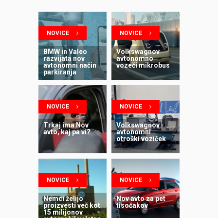
NOVICE
NOVICE
BMW in Valeo
Volkswagnov
razvijata nov
avtonomno
avtonomni način
vozeči mikrobus
parkiranja
NOVICE
NOVICE
Trkaj ima Nov
Volkswagnov
avto, kaj pa vi?
avtonomni
otroški voziček
NOVICE
NOVICE
Nemci želijo
Nov avto za pet
proizvesti več kot
tisočakov
15 milijonov