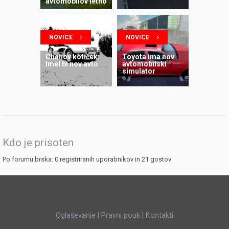
avtomobilov letno
NOVICE
NOVICE
Chanov kotiček:
Toyota ima nov
Imel bi nov avto
avtomobilski
simulator
Kdo je prisoten
Po forumu brska: 0 registriranih uporabnikov in 21 gostov
Oglaševanje
|
Pravni pouk
|
Kontakti