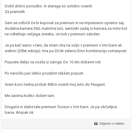
Dobil dobro ponudbo. In starega so solidno ocenili.
Za premislit.
Sem se odločil če bi kupoval za premium in ne impression opremo saj
dodatna kamera 360, matrične luči, senčniki zadaj in kamera za mrtvi kot
ne odtehtajo večjega zneska. Je tudi v premium založen.
Je pa keč samo v tem, da imam dva na voljo v premium v črni barvi ali
srebrni (20let edicija). Ima pa 20 let zeleno/črno kombinacijo notranjosti.
Popuste delijo na vozila iz zaloge. Do 10 dni dobavni rok.
Po naročilu pac lahko pozabim takšen popust.
Grem konc tedna probat 408 in ocenit moj avto do Peugeot.
Me zanima koliko dobim tam.
Drugače ni slabe tale premium Tucson v črni barvi. Je pa občutljiva
barva. Ampak ok.
Odgovori s citatom