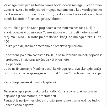
Za enega grem jutri na testno. Vmes bodo ocenili mojega. Tucson mhev.
Cena ni nizka a če odbijejo od mojega oziroma dajo kao v polog kar mi
ne diši ampak tudi to je ok se mi zdi, da dobim veliko za zahtevan denar
sploh, ker dobim financiranje brez obresti.
Sproti lahko jutri še Kono pogledam a me moti majhen tank (38l) in
slabši pospeški od mojega. To nekaj pove o prožnosti motorja a ne?
Moj ima 9.6 do 100. Kona pa z malo več "konji" od mojega preko 11 do
100.
Koliko je to dejansko pomembno pri prehitevanju recimo?
Konc tedna pa grem na testno P408. Ta se mi vizualno najbolj dopade in
naročenega imajo prav takšnega kot bi ga hotel.
Je v prihodu.
Je pa na financiranje (končna cena) kakšnega jurja, dva skorajda dražji
od Tucsona. Pač nižje ne gre in bi moral "požret" to njihovo financiranje.
Kaj od tega se nekako najbolj splača?
Tucson je lep a prostorsko že kar velik. Kona je ok ampak najgrša in
najslabša glede motorja, prostornosti.
Peugeot je nekje vmes glede motorja, prostornosti a najlepši pa tudi s
končno ceno najdražji.