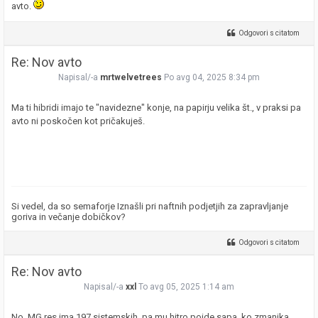
avto.
Odgovori s citatom
Re: Nov avto
Napisal/-a
mrtwelvetrees
Po avg 04, 2025 8:34 pm
Ma ti hibridi imajo te "navidezne" konje, na papirju velika št., v praksi pa
avto ni poskočen kot pričakuješ.
Si vedel, da so semaforje Iznašli pri naftnih podjetjih za zapravljanje
goriva in večanje dobičkov?
Odgovori s citatom
Re: Nov avto
Napisal/-a
xxl
To avg 05, 2025 1:14 am
No, MG res ima 197 sistemskih, pa mu hitro poide sapa, ko zmanjka