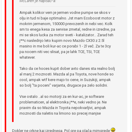
McLaren je napisal/-a:
Ampak kolikor vem je jermen vodne pumpe se skos v
olju in tud ni baje optimalno. Jst mam Ecoboost motor z
mokrim jermenom, 150000 prevozenih in nebi vec. Kolk
sm to enega kesa za servise zmetal, redne in izredne, pa
mi se skos lucka za motor sveti - katalizator... Zarad teh
j**c naslednjo leto kupim novo Mazdo CX30 z 2.5l
masino in me boli kur-ac ce porabi 1 - 2l več. Za te 3cy
pa nocem niti vec slisat, pa je lahk TCE, TSI, TCE
whatever.
Tako da ce hoces kupit dober avto danes sta realno bolj
al manj 2 moznosti. Mazda al pa Toyota, nove honde so
cool, ampak wtf kere majo to cene, in Suzukiji, ampak
so bolj "ta poceni" varjanta, drugace pa zelo solidni.
Vse ostalo ..al so motorji za en kur-ac, je software
problematicen, al elektronika j**e, neki vedno je. Ne
pravim da so Mazda in Toyota nepokvarljivi, ampak
moznosti da naletis na limono so precej manjse
Dokler ne crkne kaj izrednega. Pol gre pa plača mimgrede