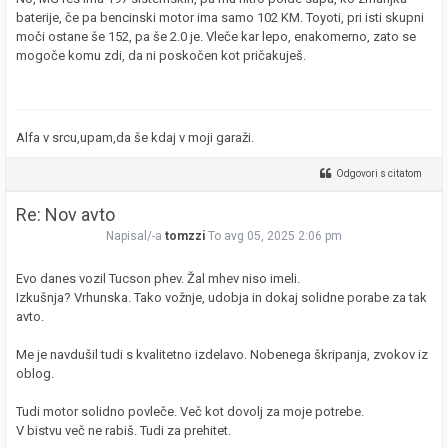
baterije, če pa bencinski motor ima samo 102 KM. Toyoti, pri isti skupni
moči ostane še 152, pa še 2.0 je. Vleče kar lepo, enakomerno, zato se
mogoče komu zdi, da ni poskočen kot pričakuješ.
Alfa v srcu,upam,da še kdaj v moji garaži.
Odgovori s citatom
Re: Nov avto
Napisal/-a
tomzzi
To avg 05, 2025 2:06 pm
Evo danes vozil Tucson phev. Žal mhev niso imeli.
Izkušnja? Vrhunska. Tako vožnje, udobja in dokaj solidne porabe za tak
avto.
Me je navdušil tudi s kvalitetno izdelavo. Nobenega škripanja, zvokov iz
oblog.
Tudi motor solidno povleče. Več kot dovolj za moje potrebe.
V bistvu več ne rabiš. Tudi za prehitet.