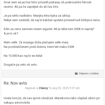
Sicer sem se jaz kar hitro privadil piskanju ob prekoračitvi hitrosti
recimo. Ali pa če zapelješ do ali čez črto.
Je pa rahlo nadležno. Manjka hitra tipka za izklop.
Nekje sem zasledil, da naj bi kakšen update prinesel tudi bližnjico temu.
Edin za ceno servisev nisem siguren. Mi je rekla tam 300€ in naprej?
A je to ok?
Malo velik. Za svojega dizla plačujem velik manj.
Na pooblaščenem pred dvema, tremi leti maks 250€.
Na 15.000 kao naj bi se delal.
Drugače pa zelo ok avto.
Odgovori s citatom
Re: Nov avto
Napisal/-a
Clancy
To avg 05, 2025 9:07 pm
Hvala tomzzi, da nas sproti obeščaš. Marsikomu tako olajšaš izbiro pri
nakupu avtomobila.