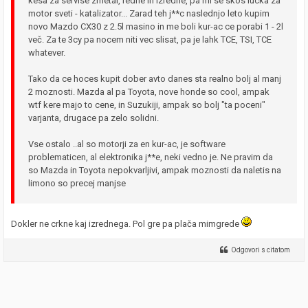
kesa za servise zmetal, redne in izredne, pa mi se skos lucka za
motor sveti - katalizator... Zarad teh j**c naslednjo leto kupim
novo Mazdo CX30 z 2.5l masino in me boli kur-ac ce porabi 1 - 2l
več. Za te 3cy pa nocem niti vec slisat, pa je lahk TCE, TSI, TCE
whatever.
Tako da ce hoces kupit dober avto danes sta realno bolj al manj
2 moznosti. Mazda al pa Toyota, nove honde so cool, ampak
wtf kere majo to cene, in Suzukiji, ampak so bolj "ta poceni"
varjanta, drugace pa zelo solidni.
Vse ostalo ..al so motorji za en kur-ac, je software
problematicen, al elektronika j**e, neki vedno je. Ne pravim da
so Mazda in Toyota nepokvarljivi, ampak moznosti da naletis na
limono so precej manjse
Dokler ne crkne kaj izrednega. Pol gre pa plača mimgrede
Odgovori s citatom