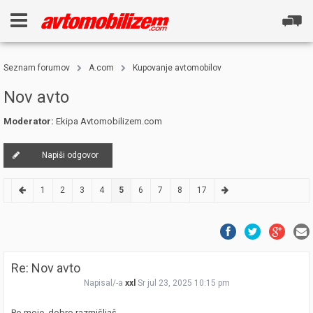
Seznam forumov
A.com
Kupovanje avtomobilov
Nov avto
Moderator:
Ekipa Avtomobilizem.com
Napiši odgovor
1
2
3
4
5
6
7
8
17
Re: Nov avto
Napisal/-a
xxl
Sr jul 23, 2025 10:15 pm
Po moje, dobro razmišljaš.