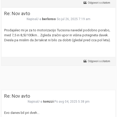
Odgovori s citatom
Re: Nov avto
Napisal/-a
berlonso
So jul 26, 2025 7:19 am
Prodajalec mi je za to motorizacijo Tucsona navedel podobno porabo,
med 7,5 in 8,5l/100km... Zgleda zračni upor in višina potegneta davek.
Diesla pa mislim da že takrat ni bilo za dobiti (gledal pred cca pol leta).
Odgovori s citatom
Re: Nov avto
Napisal/-a
tomzzi
Po avg 04, 2025 5:38 pm
Evo danes bil pri dveh...