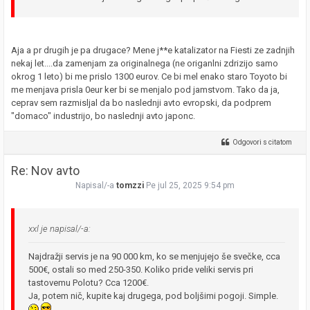
Aja a pr drugih je pa drugace? Mene j**e katalizator na Fiesti ze zadnjih
nekaj let....da zamenjam za originalnega (ne origanlni zdrizijo samo
okrog 1 leto) bi me prislo 1300 eurov. Ce bi mel enako staro Toyoto bi
me menjava prisla 0eur ker bi se menjalo pod jamstvom. Tako da ja,
ceprav sem razmisljal da bo naslednji avto evropski, da podprem
"domaco" industrijo, bo naslednji avto japonc.
Odgovori s citatom
Re: Nov avto
Napisal/-a
tomzzi
Pe jul 25, 2025 9:54 pm
xxl je napisal/-a:
Najdražji servis je na 90 000 km, ko se menjujejo še svečke, cca
500€, ostali so med 250-350. Koliko pride veliki servis pri
tastovemu Polotu? Cca 1200€.
Ja, potem nič, kupite kaj drugega, pod boljšimi pogoji. Simple.