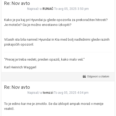
Re: Nov avto
Napisal/-a
RUNAČ
To avg 05, 2025 3:50 pm
Kako je pa kaj pri Hyundai-ju glede opozorila za prekoračitev hitrosti?
Je moteče? Ga je možno enostavno izkopiti?
Včasih sta bila namreč Hyundai in Kia med bolj nadležnimi glede raznih
piskajočih opozoril.
"Precej je treba vedeti, preden opaziš, kako malo veš."
Karl Heinrich Waggerl
Odgovori s citatom
Re: Nov avto
Napisal/-a
tomzzi
To avg 05, 2025 4:04 pm
To je edino kar me je zmotilo. Se da izklopit ampak moraš v menije
vsakič.