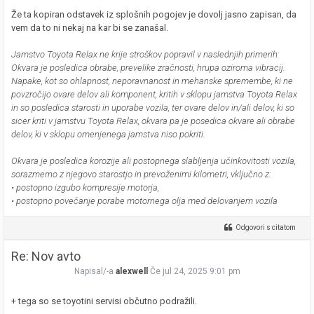
Že ta kopiran odstavek iz splošnih pogojev je dovolj jasno zapisan, da
vem da to ni nekaj na kar bi se zanašal.
Jamstvo Toyota Relax ne krije stroškov popravil v naslednjih primerih:
Okvara je posledica obrabe, prevelike zračnosti, hrupa oziroma vibracij.
Napake, kot so ohlapnost, neporavnanost in mehanske spremembe, ki ne
povzročijo ovare delov ali komponent, kritih v sklopu jamstva Toyota Relax
in so posledica starosti in uporabe vozila, ter ovare delov in/ali delov, ki so
sicer kriti v jamstvu Toyota Relax, okvara pa je posedica okvare ali obrabe
delov, ki v sklopu omenjenega jamstva niso pokriti.
Okvara je posledica korozije ali postopnega slabljenja učinkovitosti vozila,
sorazmerno z njegovo starostjo in prevoženimi kilometri, vključno z:
• postopno izgubo kompresije motorja,
• postopno povečanje porabe motornega olja med delovanjem vozila
Odgovori s citatom
Re: Nov avto
Napisal/-a
alexwell
Če jul 24, 2025 9:01 pm
+ tega so se toyotini servisi občutno podražili.