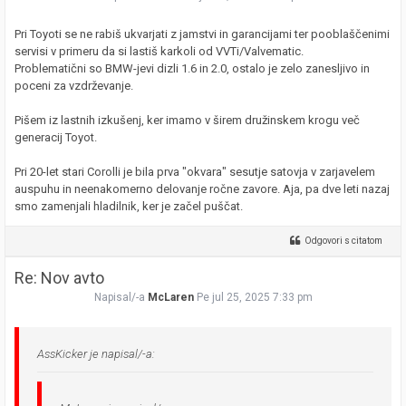
Pri Toyoti se ne rabiš ukvarjati z jamstvi in garancijami ter pooblaščenimi
servisi v primeru da si lastiš karkoli od VVTi/Valvematic.
Problematični so BMW-jevi dizli 1.6 in 2.0, ostalo je zelo zanesljivo in
poceni za vzdrževanje.
Pišem iz lastnih izkušenj, ker imamo v širem družinskem krogu več
generacij Toyot.
Pri 20-let stari Corolli je bila prva "okvara" sesutje satovja v zarjavelem
auspuhu in neenakomerno delovanje ročne zavore. Aja, pa dve leti nazaj
smo zamenjali hladilnik, ker je začel puščat.
Odgovori s citatom
Re: Nov avto
Napisal/-a
McLaren
Pe jul 25, 2025 7:33 pm
AssKicker je napisal/-a: