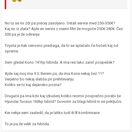
No to se mi zdi pa precej zasoljeno. Ostali servisi med 250-350€?
Kaj so iz zlata? Ajde en servis z vsemi filtri že mogoče 250€-280€. Čez
300 pa je že odiranje.
Toyota je itak cenovno predraga, da bi se splačalo če hočeš kaj od
opreme.
Sem gledal Kono 141hp hibrida. A ima res tako zanič pospešek?
Ajde saj moj ima 9.5. Berem pa, da ima Kona nekaj čez 11?
Verjetno bo nekaj slabša pri prehitevanju.
Koliko se to kaj dejansko pozna?
Drugače pa ima kdo kaj izkušenj koliko recimo povprečno porabi še
Hyundai Tucson 160hp hibrid? Govorim za blagi hibrid in ne priključni.
Ker nekje sem zasledil, da je lahko tudi 8-9l kombinirane.
To je pa že velik za hibrida.