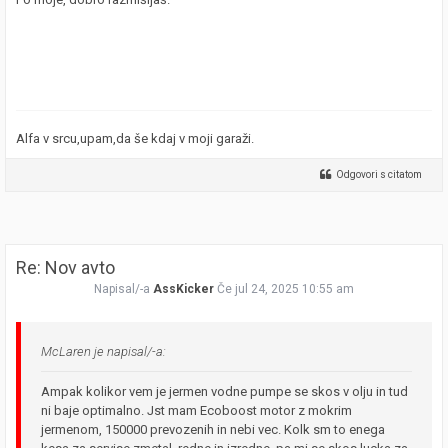
Alfa v srcu,upam,da še kdaj v moji garaži.
Odgovori s citatom
Re: Nov avto
Napisal/-a
AssKicker
Če jul 24, 2025 10:55 am
McLaren je napisal/-a:
Ampak kolikor vem je jermen vodne pumpe se skos v olju in tud
ni baje optimalno. Jst mam Ecoboost motor z mokrim
jermenom, 150000 prevozenih in nebi vec. Kolk sm to enega