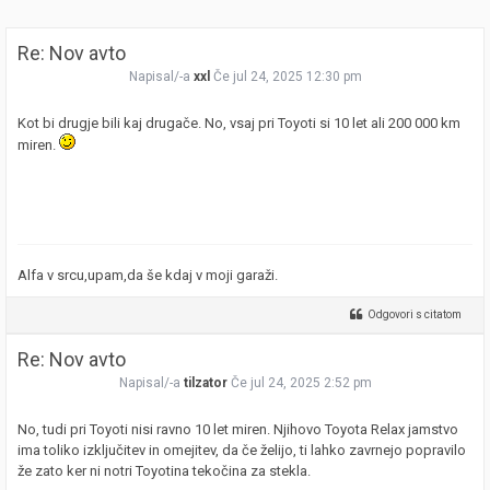
Re: Nov avto
Napisal/-a
xxl
Če jul 24, 2025 12:30 pm
Kot bi drugje bili kaj drugače. No, vsaj pri Toyoti si 10 let ali 200 000 km
miren.
Alfa v srcu,upam,da še kdaj v moji garaži.
Odgovori s citatom
Re: Nov avto
Napisal/-a
tilzator
Če jul 24, 2025 2:52 pm
No, tudi pri Toyoti nisi ravno 10 let miren. Njihovo Toyota Relax jamstvo
ima toliko izključitev in omejitev, da če želijo, ti lahko zavrnejo popravilo
že zato ker ni notri Toyotina tekočina za stekla.