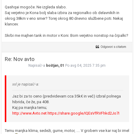
Qashqai mogoče. Ne izgleda slabo.
Saj verjetno je Kona bolj slaba izbira za regionalko ob delavnikih in
okrog 38km v eno smer? Torej okrog 80 dnevno službene poti. Nekaj
klancev.
Skrbi me majhen tank in motor v Koni. Bom verjetno nonstop na črpalki?
Odgovori s citatom
Re: Nov avto
Napisal/-a
boštjan_01
Po avg 04, 2025 7:35 pm
xxl je napisal/-a:
Jaz bi za to ceno (predvidevam cca 35k€ in več) izbral polnega
hibrida, če že, pa 408.
Kaj pa manjka temu;
http://www.Avto.net
https://share.google/IQEsVfRVFhkd2Jo7I
Temu manjka klima, sedeži, gume, motor, .... V grobem vse kar naj bi imel