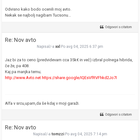
Odvisno kako bodo ocenili moj avto.
Nekak se najbolj nagibam Tucsonu...
Odgovori s citatom
Re: Nov avto
Napisal/-a
xxl
Po avg 04, 2025 6:37 pm
Jaz bi za to ceno (predvidevam cca 35k€ in več) izbral polnega hibrida,
če že, pa 408.
Kaj pa manjka temu;
http://www.Avto.net
https://share.google/IQEsVfRVFhkd2Jo7I
Alfa v srcu,upam,da še kdaj v moji garaži.
Odgovori s citatom
Re: Nov avto
Napisal/-a
tomzzi
Po avg 04, 2025 7:14 pm