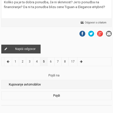
Koliko pa je ta dobra ponudba, če ni skrivnost? Je to ponudba na
financiranje? Da ni ta ponudba blizu cene Tiguan-a Elegance eHybrid?
Odgovori s citatom
Napiši odgovor
1
2
3
4
5
6
7
8
17
Pojdi na
Pojdi