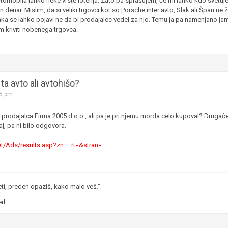
tomobila lahko neke vrste loterija. Zato pa sprašujem, če mi lahko kdo svetuj
denar. Mislim, da si veliki trgovci kot so Porsche inter avto, Slak ali Špan ne 
ka se lahko pojavi ne da bi prodajalec vedel za njo. Temu ja pa namenjano jamst
 kriviti nobenega trgovca.
ta avto ali avtohišo?
55 pm
odajalca Firma 2005 d.o.o., ali pa je pri njemu morda celo kupoval? Drugače 
aj, pa ni bilo odgovora.
t/Ads/results.asp?zn ... rt=&stran=
eti, preden opaziš, kako malo veš."
rl