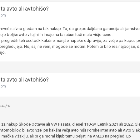
ta avto ali avtohišo?
0 pm
več naivno gledam na tak nakup. To, da gre podaljšana garancija ali jamstvo 
ejo boljše avte v tujini in imajo na ta račun tudi malo višjo ceno.
ri pregledih teh xxx točk kakšne manjše napake odpravijo, za večje pa kupcu 
regledujejo. No, saj ne vem, mogoče se motim. Potem bi bilo res najboljše, 
ajo.
ta avto ali avtohišo?
8 pm
sal/-a:
i
za nakup Škode Octavie ali VW Pasata, diesel 110kw, Letnik 2021 ali 2022. Gl
tomobilov, bi avto vzel pri kakšni večji avto hiši Porshe inter avto ali Avto Sla
mačka v žaklju, ali bi ga moral kljub temu peljati na AMZS na pregled. Lp