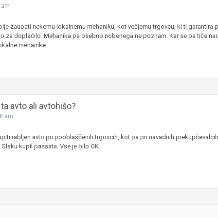
8 am
JERNEJ BOLKA
bolje zaupati nekemu lokalnemu mehaniku, kot večjemu trgovcu, ki ti garantira p
TEHNIČNA VPRAŠANJA
o za doplačilo. Mehanika pa osebno nobenega ne poznam. Kar se pa tiče nada
ROK ČERNJAVSKI
lokalne mehanike
AVTOPLIN
ŽIGA HABJAN
ta avto ali avtohišo?
08 am
upiti rabljen avto pri pooblaščenih trgovcih, kot pa pri navadnih prekupčevalci
i Slaku kupil passata. Vse je bilo OK.