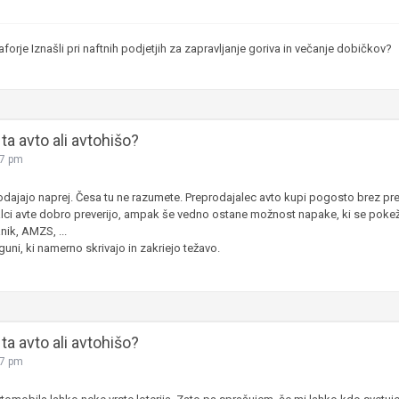
forje Iznašli pri naftnih podjetjih za zapravljanje goriva in večanje dobičkov?
ta avto ali avtohišo?
07 pm
odajajo naprej. Česa tu ne razumete. Preprodajalec avto kupi pogosto brez pr
lci avte dobro preverijo, ampak še vedno ostane možnost napake, ki se pokež
ik, AMZS, ...
uni, ki namerno skrivajo in zakriejo težavo.
ta avto ali avtohišo?
17 pm