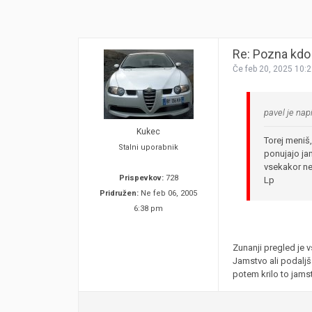
Re: Pozna kdo 
Če feb 20, 2025 10:
pavel je napi
Kukec
Torej meniš,
Stalni uporabnik
ponujajo ja
vsekakor ne
Prispevkov:
728
Lp
Pridružen:
Ne feb 06, 2005
6:38 pm
Zunanji pregled je 
Jamstvo ali podaljš
potem krilo to jamst