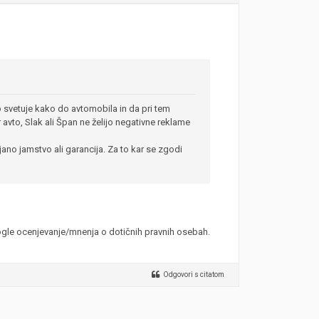
o svetuje kako do avtomobila in da pri tem
 avto, Slak ali Špan ne želijo negativne reklame
ano jamstvo ali garancija. Za to kar se zgodi
oogle ocenjevanje/mnenja o dotičnih pravnih osebah.
Odgovori s citatom