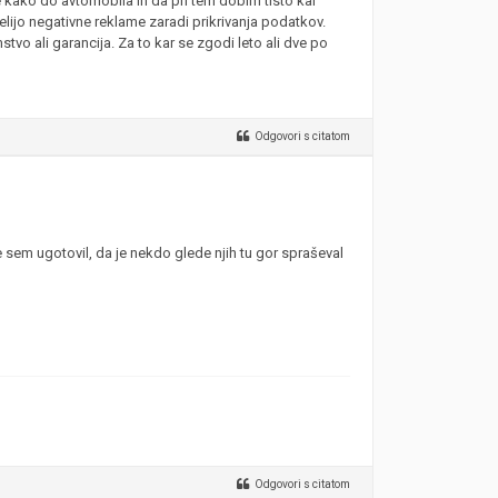
e kako do avtomobila in da pri tem dobim tisto kar
želijo negativne reklame zaradi prikrivanja podatkov.
vo ali garancija. Za to kar se zgodi leto ali dve po
Odgovori s citatom
sem ugotovil, da je nekdo glede njih tu gor spraševal
Odgovori s citatom