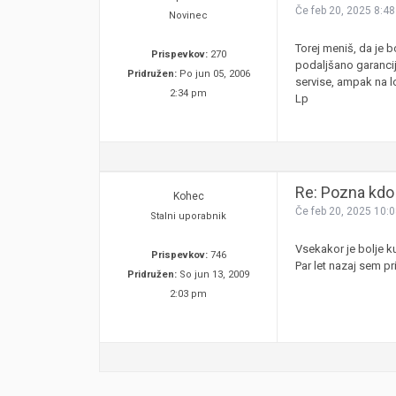
Če feb 20, 2025 8:4
Novinec
Torej meniš, da je 
Prispevkov:
270
podaljšano garancij
Pridružen:
Po jun 05, 2006
servise, ampak na 
2:34 pm
Lp
Re: Pozna kdo 
Kohec
Če feb 20, 2025 10:
Stalni uporabnik
Vsekakor je bolje k
Prispevkov:
746
Par let nazaj sem pr
Pridružen:
So jun 13, 2009
2:03 pm