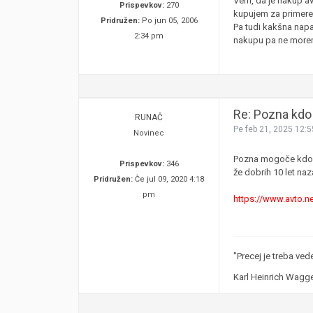
Vem, da je nakup av
Prispevkov:
270
kupujem za primeren 
Pridružen:
Po jun 05, 2006
Pa tudi kakšna napa
2:34 pm
nakupu pa ne morem
Re: Pozna kdo 
RUNAČ
Pe feb 21, 2025 12:
Novinec
Pozna mogoče kdo pr
Prispevkov:
346
že dobrih 10 let naz
Pridružen:
Če jul 09, 2020 4:18
pm
https://www.avto.ne
"Precej je treba ved
Karl Heinrich Wagge