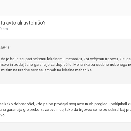
ta avto ali avtohišo?
29 am
sal/-a:
 da je bolje zaupati nekemu lokalnemu mehaniku, kot večjemu trgovcu, ki ti gar
mstvo in podaljšano garancijo za doplačilo. Mehanika pa osebno nobenega ne 
 mislim na uradne servise, ampak na lokalne mehanike
vse kako dobrodošel, kdo pa bo prodajal svoj avto in ob pregledu pokljukall x
ana garancija gre preko zavarovalnice, tako da trgovec se ne bo sekiral kaj pr
vo..