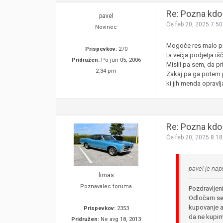
Re: Pozna kdo 
pavel
Če feb 20, 2025 7:5
Novinec
Mogoče res malo pre
Prispevkov:
270
ta večja podjetja išč
Pridružen:
Po jun 05, 2006
Mislil pa sem, da p
2:34 pm
Zakaj pa ga potem p
ki jih menda opravlj
Re: Pozna kdo 
Če feb 20, 2025 8:1
pavel je napi
limas
Poznavalec foruma
Pozdravljen
Odločam se 
kupovanje av
Prispevkov:
2353
da ne kupim 
Pridružen:
Ne avg 18, 2013