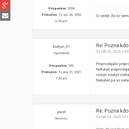
Prispevkov:
3204
Pridružen:
To apr 26, 2005
Si vedel, da so sema
6:33 pm
Re: Pozna kdo 
boštjan_01
Če feb 20, 2025 10:
Uporabnik
Preprodajalci prepr
Prispevkov:
995
Nekateri preprodaja
Pridružen:
To avg 31, 2021
noben osebni mehan
7:20 am
Nekateri pa so nateg
Re: Pozna kdo 
pavel
Če feb 20, 2025 10:
Novinec