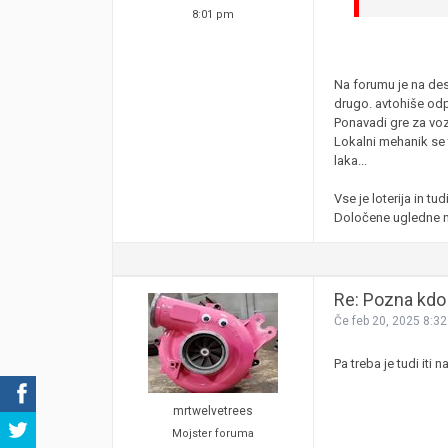
8:01 pm
Na forumu je na dese
drugo. avtohiše odpr
Ponavadi gre za voz
Lokalni mehanik se t
laka...
Vse je loterija in t
Določene ugledne ne
Re: Pozna kdo 
Če feb 20, 2025 8:3
Pa treba je tudi iti 
mrtwelvetrees
Mojster foruma