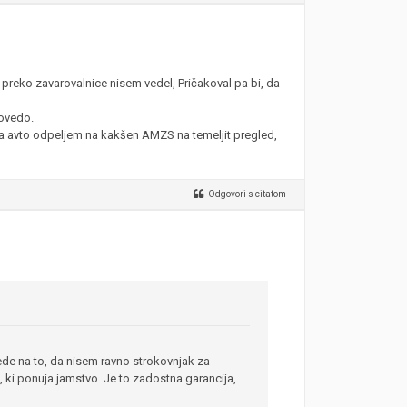
preko zavarovalnice nisem vedel, Pričakoval pa bi, da
povedo.
da avto odpeljem na kakšen AMZS na temeljit pregled,
Odgovori s citatom
ede na to, da nisem ravno strokovnjak za
k, ki ponuja jamstvo. Je to zadostna garancija,