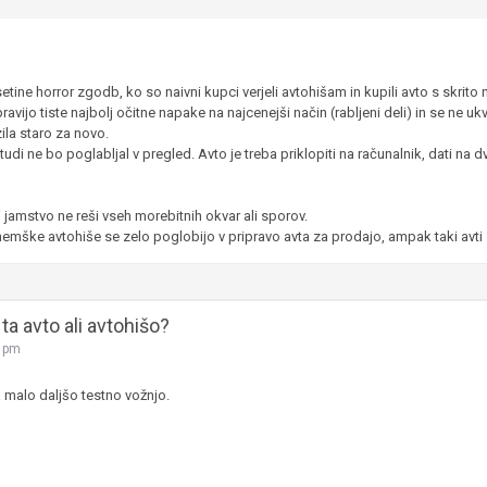
tine horror zgodb, ko so naivni kupci verjeli avtohišam in kupili avto s skrito 
avijo tiste najbolj očitne napake na najcenejši način (rabljeni deli) in se ne 
ila staro za novo.
udi ne bo poglabljal v pregled. Avto je treba priklopiti na računalnik, dati na dvi
udi jamstvo ne reši vseh morebitnih okvar ali sporov.
mške avtohiše se zelo poglobijo v pripravo avta za prodajo, ampak taki avti s
ta avto ali avtohišo?
2 pm
na malo daljšo testno vožnjo.