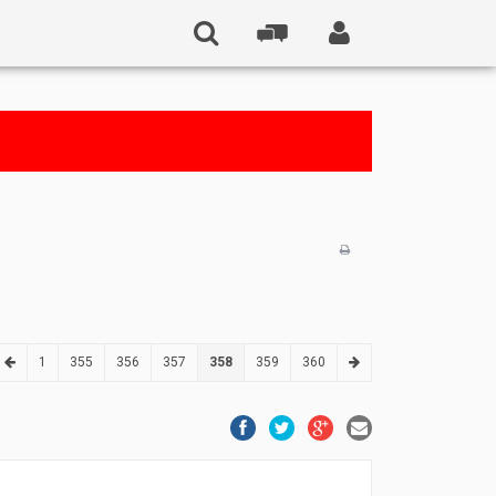
1
355
356
357
358
359
360