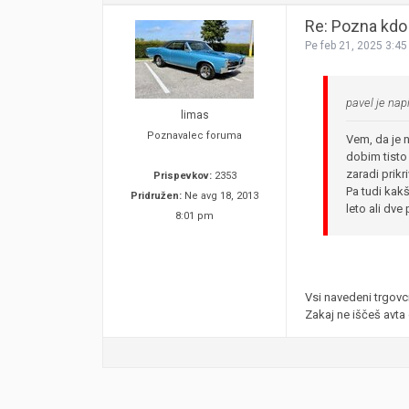
Re: Pozna kdo 
Pe feb 21, 2025 3:4
pavel je napi
limas
Poznavalec foruma
Vem, da je 
dobim tisto 
zaradi prikr
Prispevkov:
2353
Pa tudi kak
Pridružen:
Ne avg 18, 2013
leto ali dv
8:01 pm
Vsi navedeni trgovc
Zakaj ne iščeš avta