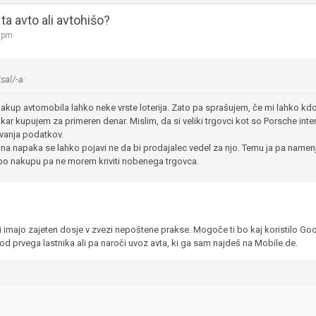
ta avto ali avtohišo?
5 pm
sal/-a:
nakup avtomobila lahko neke vrste loterija. Zato pa sprašujem, če mi lahko kd
kar kupujem za primeren denar. Mislim, da si veliki trgovci kot so Porsche inter
ivanja podatkov.
šna napaka se lahko pojavi ne da bi prodajalec vedel za njo. Temu ja pa namenj
e po nakupu pa ne morem kriviti nobenega trgovca.
i imajo zajeten dosje v zvezi nepoštene prakse. Mogoče ti bo kaj koristilo G
 od prvega lastnika ali pa naroči uvoz avta, ki ga sam najdeš na Mobile.de.