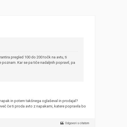
antira pregled 100 do 200 točk na avtu, ti
poznam. Kar se pa tiče nadaljnih popravil, pa
 napak in potem takšnega oglaševal in prodajal?
eveč če ti proda avto z napakami, katere popravila bo
Odgovori s citatom