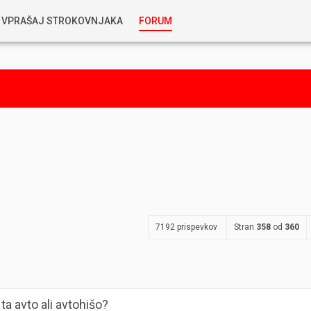
VPRAŠAJ STROKOVNJAKA
FORUM
RABLJENA VOZILA
KOSTJA PRIHODA
GORIVA
SILVAN SIMČIČ
AVTOPLIN
TOMAŽ DEMŠAR
MAZIVA IN OLJA
ALEŠ ARNŠEK
PREDELAVE
7192 prispevkov
Stran
358
od
360
ALEKS HUMAR IN FLORJAN RUS
PNEVMATIKE
TIHOMIR KACJAN
ta avto ali avtohišo?
HIBRIDNA TEHNIKA