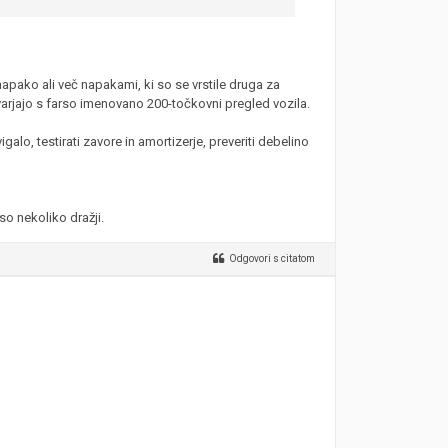
napako ali več napakami, ki so se vrstile druga za
ukvarjajo s farso imenovano 200-točkovni pregled vozila.
galo, testirati zavore in amortizerje, preveriti debelino
o nekoliko dražji.
Odgovori s citatom