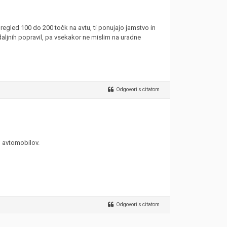
regled 100 do 200 točk na avtu, ti ponujajo jamstvo in
ljnih popravil, pa vsekakor ne mislim na uradne
Odgovori s citatom
h avtomobilov.
Odgovori s citatom