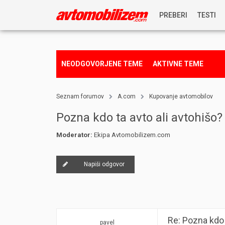
PREBERI
TESTI
NOVICE
NEODGOVORJENE TEME
AKTIVNE TEME
REPORTAŽE
Seznam forumov
A.com
Kupovanje avtomobilov
PREDSTAVITVE
Pozna kdo ta avto ali avtohišo?
Moderator:
Ekipa Avtomobilizem.com
NAGRADNA IGRA
Napiši odgovor
Re: Pozna kdo 
pavel