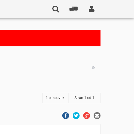
1 prispevek
Stran
1
od
1