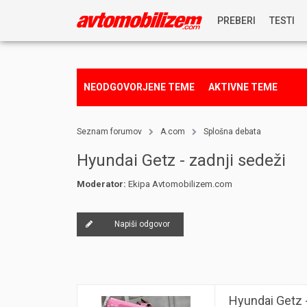
PREBERI
TESTI
NOVICE
NEODGOVORJENE TEME
AKTIVNE TEME
REPORTAŽE
Seznam forumov
A.com
Splošna debata
PREDSTAVITVE
Hyundai Getz - zadnji sedeži
Moderator:
Ekipa Avtomobilizem.com
NAGRADNA IGRA
Napiši odgovor
Hyundai Getz -