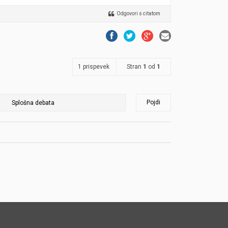
Odgovori s citatom
1 prispevek
Stran
1
od
1
Pojdi