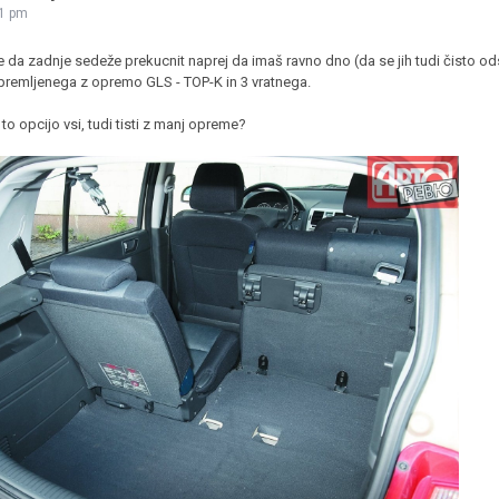
21 pm
JERNEJ BOLKA
e da zadnje sedeže prekucnit naprej da imaš ravno dno (da se jih tudi čisto ods
TEHNIČNA VPRAŠANJA
premljenega z opremo GLS - TOP-K in 3 vratnega.
ROK ČERNJAVSKI
to opcijo vsi, tudi tisti z manj opreme?
AVTOPLIN
ŽIGA HABJAN