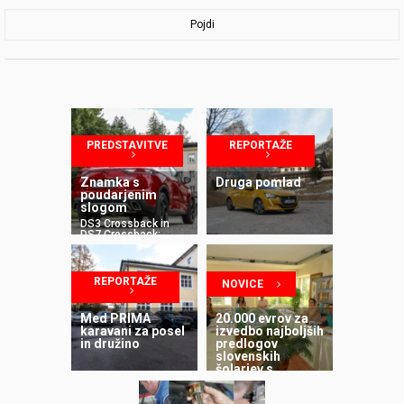
Pojdi
PREDSTAVITVE
REPORTAŽE
Znamka s
Druga pomlad
poudarjenim
slogom
DS3 Crossback in
DS7 Crossback:
slovenska
predstavitev
REPORTAŽE
NOVICE
Med PRIMA
20.000 evrov za
karavani za posel
izvedbo najboljših
in družino
predlogov
slovenskih
šolarjev s
področja
trajnostne