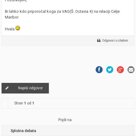
Bi lahko kdo priporočal koga za VAG(Š. Octavia 4) na relaciji Celje
Maribor
Hvala
Odgovori s citatom
Napiši odgovor
Stran
1
od
1
Pojdi na