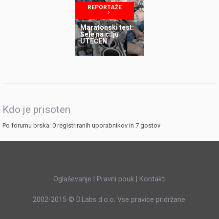
mobilnosti
REPORTAŽE
Maratonski test:
Šele na cilju
UTEČEN
Kdo je prisoten
Po forumu brska: 0 registriranih uporabnikov in 7 gostov
Oglaševanje
|
Pravni pouk
|
Kontakti
2002-2015 ©
D.Labs d.o.o.
Vse pravice pridržane.