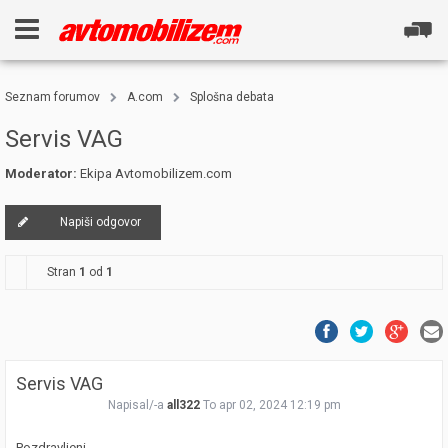
Seznam forumov
A.com
Splošna debata
Servis VAG
Moderator:
Ekipa Avtomobilizem.com
Napiši odgovor
Stran
1
od
1
Servis VAG
Napisal/-a
all322
To apr 02, 2024 12:19 pm
Pozdravljeni,