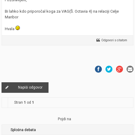
Bi lahko kdo priporočal koga za VAG(Š. Octavia 4) na relaciji Celje
Maribor
Hvala
Odgovori s citatom
Napiši odgovor
Stran
1
od
1
Pojdi na