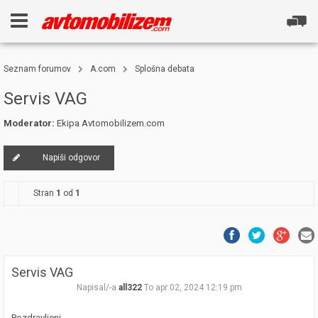
Seznam forumov
A.com
Splošna debata
Servis VAG
Moderator:
Ekipa Avtomobilizem.com
Napiši odgovor
Stran
1
od
1
Servis VAG
Napisal/-a
all322
To apr 02, 2024 12:19 pm
Pozdravljeni,