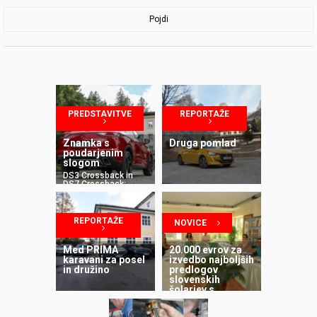
Pojdi
PREDSTAVITVE
REPORTAŽE
Znamka s
Druga pomlad
poudarjenim
slogom
DS3 Crossback in
DS7 Crossback:
slovenska
predstavitev
REPORTAŽE
NOVICE
Med PRIMA
20.000 evrov za
karavani za posel
izvedbo najboljših
in družino
predlogov
slovenskih
šolarjev s
področja
trajnostne