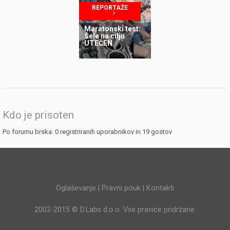
mobilnosti
REPORTAŽE
Maratonski test:
Šele na cilju
UTEČEN
Kdo je prisoten
Po forumu brska: 0 registriranih uporabnikov in 19 gostov
Oglaševanje
|
Pravni pouk
|
Kontakti
2002-2015 ©
D.Labs d.o.o.
Vse pravice pridržane.