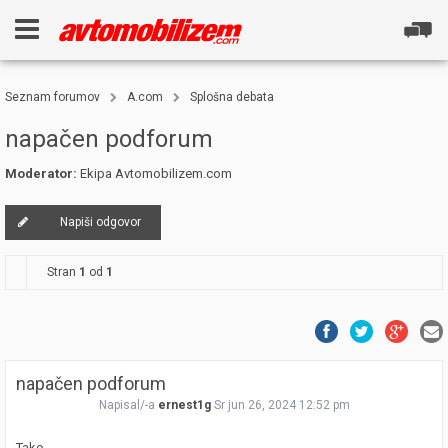
Seznam forumov
A.com
Splošna debata
napačen podforum
Moderator:
Ekipa Avtomobilizem.com
Napiši odgovor
Stran
1
od
1
napačen podforum
Napisal/-a
ernest1g
Sr jun 26, 2024 12:52 pm
Tako