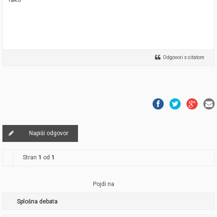
Odgovori s citatom
Napiši odgovor
Stran
1
od
1
Pojdi na