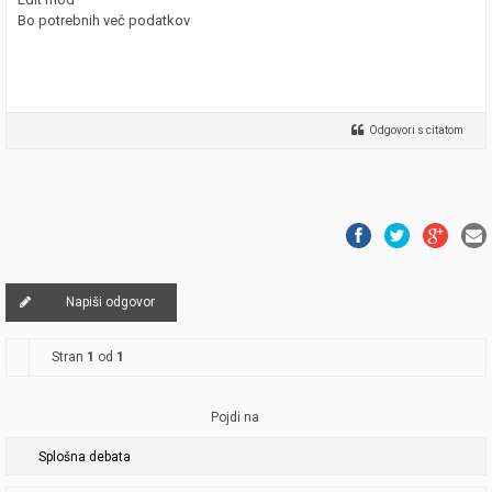
Bo potrebnih več podatkov
Odgovori s citatom
Napiši odgovor
Stran
1
od
1
Pojdi na