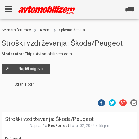
Seznam forumov
A.com
Splošna debata
Stroški vzdrževanja: Škoda/Peugeot
Moderator:
Ekipa Avtomobilizem.com
Napiši odgovor
Stran
1
od
1
Stroški vzdrževanja: Škoda/Peugeot
Napisal/-a
RedForrest
To jul 02, 2024 7:55 pm
Edit mod