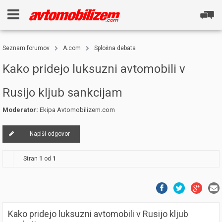
Seznam forumov
A.com
Splošna debata
Kako pridejo luksuzni avtomobili v
Rusijo kljub sankcijam
Moderator:
Ekipa Avtomobilizem.com
Napiši odgovor
Stran
1
od
1
Kako pridejo luksuzni avtomobili v Rusijo kljub