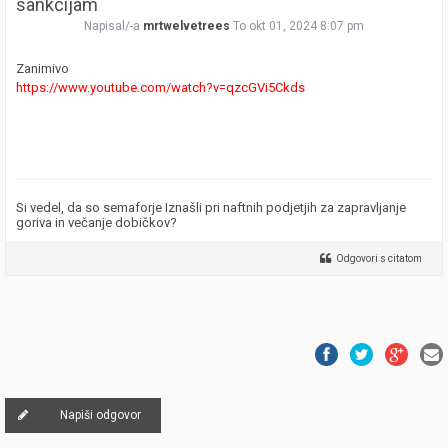
sankcijam
Napisal/-a
mrtwelvetrees
To okt 01, 2024 8:07 pm
Zanimivo
https://www.youtube.com/watch?v=qzcGVi5Ckds
Si vedel, da so semaforje Iznašli pri naftnih podjetjih za zapravljanje
goriva in večanje dobičkov?
Odgovori s citatom
Napiši odgovor