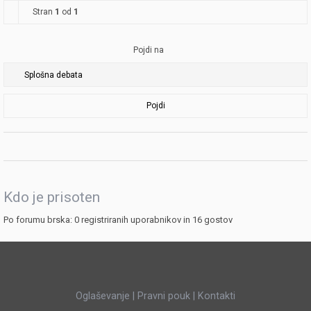
Stran
1
od
1
Pojdi na
Pojdi
Kdo je prisoten
Po forumu brska: 0 registriranih uporabnikov in 16 gostov
Oglaševanje
|
Pravni pouk
|
Kontakti