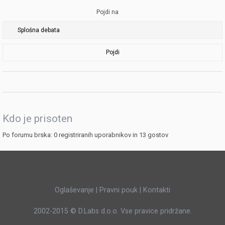
Pojdi na
Pojdi
Kdo je prisoten
Po forumu brska: 0 registriranih uporabnikov in 13 gostov
Oglaševanje
|
Pravni pouk
|
Kontakti
2002-2015 ©
D.Labs d.o.o.
Vse pravice pridržane.