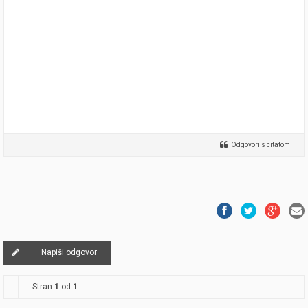
Odgovori s citatom
Napiši odgovor
Stran
1
od
1