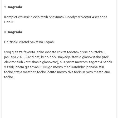
2. nagrada
Komplet vrhunskih celoletnih pnevmatik Goodyear Vector 4Seasons
Gen-3.
3. nagrada
Družinski vikend paket na Kopah.
Svoj glas za favorita lahko oddate enkrat tedensko vse do izteka 6.
januarja 2025. Kandidat, ki bo dobil največje število glasov (tako prek
elektronskih kot tiskanih glasovnic), si s prvim mestom zagotovi 6 točk
v zaključnem glasovanju. Drugo mesto med kandidati prinaša štiri
točke, tretje mesto tri točke, četrto mesto dve točki in peto mesto eno
točko.