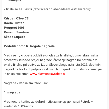
v finale so se uvrstili (razvrščeni po abecednem vrstnem redu):
Citroën C3/e-C3
Dacia Duster
Peugeot 3008
Renault Symbioz
Škoda Superb
Podelili bomo tri bogate nagrade
Med vsemi, ki boste oddali svoj glas za finaliste, bomo izbrali nekaj
srečnežev, ki bodo prejeli nagrade. Žrebanje nagrad bo potekalo v
okviru finalne prireditve za izbor Slovenskega avta leta 2025, dobitniki
nagrad pa bodo objavljeni v zaključnih prispevkih sodelujočih medijev
in na spletni strani
www.slovenskiavtoleta.si
.
Nagrade v letošnjem izboru so:
1. nagrada
Vrednostna kartica za dobroimetje za nakup goriva pri Petrolu v
vrednosti 1500 evrov.