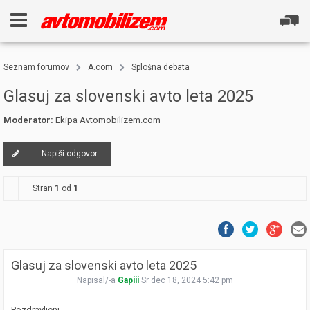
Seznam forumov
A.com
Splošna debata
Glasuj za slovenski avto leta 2025
Moderator:
Ekipa Avtomobilizem.com
Napiši odgovor
Stran
1
od
1
Glasuj za slovenski avto leta 2025
Napisal/-a
Gapiii
Sr dec 18, 2024 5:42 pm
Pozdravljeni,