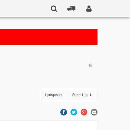
1 prispevek
Stran
1
od
1