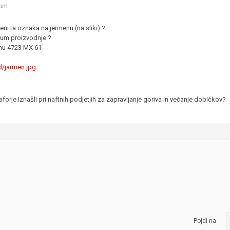
 pm
JERNEJ BOLKA
i ta oznaka na jermenu (na sliki) ?
TEHNIČNA VPRAŠANJA
tum proizvodnje ?
ROK ČERNJAVSKI
mu 4723 MX 61
AVTOPLIN
d/jarmen.jpg
ŽIGA HABJAN
forje Iznašli pri naftnih podjetjih za zapravljanje goriva in večanje dobičkov?
Pojdi na