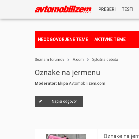
PREBERI
TESTI
NOVICE
NEODGOVORJENE TEME
AKTIVNE TEME
REPORTAŽE
Seznam forumov
A.com
Splošna debata
PREDSTAVITVE
Oznake na jermenu
Moderator:
Ekipa Avtomobilizem.com
NAGRADNA IGRA
Napiši odgovor
Oznake na je