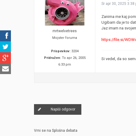
Sr apr 30, 2025 3:38
Zanima me kaj pomen
Ugibam da je to da
Jaz imam na svoje
mrtwelvetrees
Mojster foruma
https://file.si/WDW
Prispevkov:
3204
Pridružen:
To apr 26, 2005
Si vedel, da so sema
6:33 pm
Napiši odgovor
Vrni se na Splošna debata