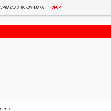
VPRAŠAJ STROKOVNJAKA
FORUM
RABLJENA VOZILA
KOSTJA PRIHODA
GORIVA
SILVAN SIMČIČ
AVTOPLIN
TOMAŽ DEMŠAR
MAZIVA IN OLJA
ALEŠ ARNŠEK
PREDELAVE
ALEKS HUMAR IN FLORJAN RUS
PNEVMATIKE
TIHOMIR KACJAN
rmenu
HIBRIDNA TEHNIKA