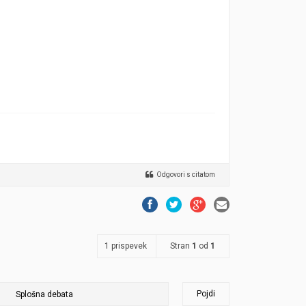
Odgovori s citatom
1 prispevek
Stran
1
od
1
Pojdi