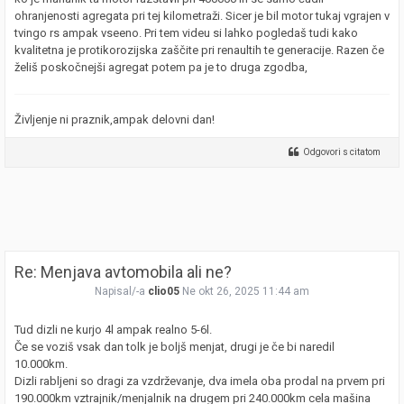
ohranjenosti agregata pri tej kilometraži. Sicer je bil motor tukaj vgrajen v
tvingo rs ampak vseeno. Pri tem videu si lahko pogledaš tudi kako
kvalitetna je protikorozijska zaščite pri renaultih te generacije. Razen če
želiš poskočnejši agregat potem pa je to druga zgodba,
Življenje ni praznik,ampak delovni dan!
Odgovori s citatom
Re: Menjava avtomobila ali ne?
Napisal/-a
clio05
Ne okt 26, 2025 11:44 am
Tud dizli ne kurjo 4l ampak realno 5-6l.
Če se voziš vsak dan tolk je boljš menjat, drugi je če bi naredil
10.000km.
Dizli rabljeni so dragi za vzdrževanje, dva imela oba prodal na prvem pri
190.000km vztrajnik/menjalnik na drugem pri 240.000km cela mašina