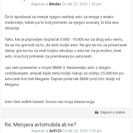
Napisal/-a
Blinder
Če okt 23, 2025 1:50 pm
Če bi spraševal za menjat njegov sedanji avto za enega z enako
vrednostjo, kateri pa bi bolj primeren za njegov scenarij, bi bila ena
situacija.
Tako, ker je pripravljen doplačat 5.000 - 10.000 eur za drug avto vemo,
da se mu gre tudi za to, da dobi boljši avto. Ne gre se mu za privarčevat
denar, gre se mu za imet boljšo izkušnjo v avtu ter, če je možno, imet
avto, ki je bolj primeren za premikanje po avtocesti.
Jaz sem presrečen z mojim BMW 3. Nezanesljiv avto z dragim
vzdrževanjem, ampak kljub temu boljši nakup za vožnjo 25.000 km po
avtocesti kot tisti Megane. Čeprav pride tak BMW pod črto dražji od
Megana
Sem fant redkih besed. Govori vec moja desna noga.
Odgovori s citatom
Re: Menjava avtomobila ali ne?
Napisal/-a
dell123
Če okt 23, 2025 7:09 pm