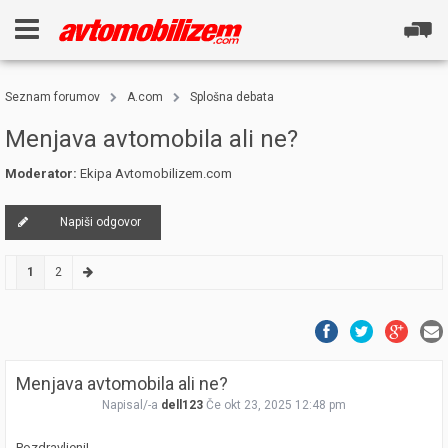
Seznam forumov
A.com
Splošna debata
Menjava avtomobila ali ne?
Moderator:
Ekipa Avtomobilizem.com
Napiši odgovor
1
2
Menjava avtomobila ali ne?
Napisal/-a
dell123
Če okt 23, 2025 12:48 pm
Pozdravljeni!