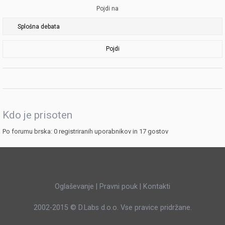
Pojdi na
Pojdi
Kdo je prisoten
Po forumu brska: 0 registriranih uporabnikov in 17 gostov
Oglaševanje
|
Pravni pouk
|
Kontakti
2002-2015 ©
D.Labs d.o.o.
Vse pravice pridržane.