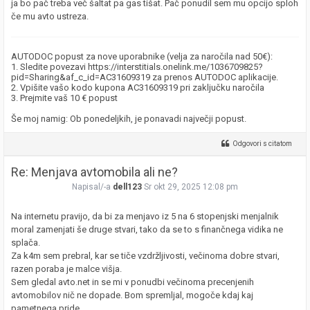
ja bo pač treba več šaltat pa gas tišat. Pač ponudil sem mu opcijo sploh
če mu avto ustreza.
AUTODOC popust za nove uporabnike (velja za naročila nad 50€):
1. Sledite povezavi https://interstitials.onelink.me/1036709825?
pid=Sharing&af_c_id=AC31609319 za prenos AUTODOC aplikacije.
2. Vpišite vašo kodo kupona AC31609319 pri zaključku naročila
3. Prejmite vaš 10 € popust
Še moj namig: Ob ponedeljkih, je ponavadi največji popust.
Odgovori s citatom
Re: Menjava avtomobila ali ne?
Napisal/-a
dell123
Sr okt 29, 2025 12:08 pm
Na internetu pravijo, da bi za menjavo iz 5 na 6 stopenjski menjalnik
moral zamenjati še druge stvari, tako da se to s finančnega vidika ne
splača.
Za k4m sem prebral, kar se tiče vzdržljivosti, večinoma dobre stvari,
razen poraba je malce višja.
Sem gledal avto.net in se mi v ponudbi večinoma precenjenih
avtomobilov nič ne dopade. Bom spremljal, mogoče kdaj kaj
pametnega pride.