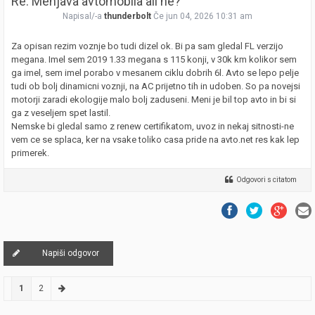
Re: Menjava avtomobila ali ne?
Napisal/-a
thunderbolt
Če jun 04, 2026 10:31 am
Za opisan rezim voznje bo tudi dizel ok. Bi pa sam gledal FL verzijo
megana. Imel sem 2019 1.33 megana s 115 konji, v 30k km kolikor sem
ga imel, sem imel porabo v mesanem ciklu dobrih 6l. Avto se lepo pelje
tudi ob bolj dinamicni voznji, na AC prijetno tih in udoben. So pa novejsi
motorji zaradi ekologije malo bolj zaduseni. Meni je bil top avto in bi si
ga z veseljem spet lastil.
Nemske bi gledal samo z renew certifikatom, uvoz in nekaj sitnosti-ne
vem ce se splaca, ker na vsake toliko casa pride na avto.net res kak lep
primerek.
Odgovori s citatom
Napiši odgovor
1
2