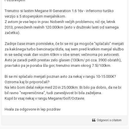
Trenutno si lastim Megane III Generation 1.6 16v - inferiorno turško
verzijo s 5 stopenjskim menjalnikom.
Z avtom je vse lepo in prav. Nobenih večjih problemov, nič rje, letnik
2013, prevoženih realnih 120.000km (avto v družinski lasti od samega
začetka).
Zadnje čase imam pomisleke, če bi se mi ga mogoče "splačalo" menjati
za kakšnega turbo bencinarja/dizla, saj sem pred kratkim menjal službo
in se sedaj vsak dan vozim 65km v obe smeri; večinoma po avtocesti.
Avto je zaradi petih prestav zelo glasen (130km/ pri cca. 3900 obratih),
prav tako pa je poraba šla gor; trenutno imam okrog 7.5l/100km.
Bi se mi splačalo menjati poznan avto za nekaj v rangu 10-15.000€?
Oziroma kaj bi priporočali?
Na leto bom delal nekje med 20 in 25.000km. Bi bilo pa dobro, da ne bi
bil ravno "nepremičnina", tudi zanesljivost bi bila zaželjena.
Kupil bi vsaj nekaj v rangu Megane/Golf/Octavie.
Hvala za odgovore in lep pozdrav
Odgovori s citatom