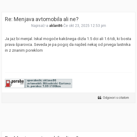
Re: Menjava avtomobila ali ne?
Napisal/-a
aklan86
Če okt 23, 2025 12:53 pm
Ja jaz bi menjal. Iskal mogoče kakšnega dizla 1.5 dci ali 1.6 tdi, ki bosta
prava šparovca. Seveda je pa pogoj da najdeš nekaj od prvega lastnika
in z znanim poreklom
Odgovori s citatom