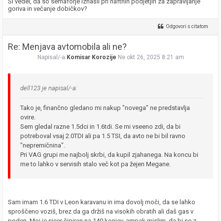
Si vedel, da so semaforje Iznašli pri naftnih podjetjih za zapravljanje
goriva in večanje dobičkov?
Odgovori s citatom
Re: Menjava avtomobila ali ne?
Napisal/-a
Komisar Korozije
Ne okt 26, 2025 8:21 am
dell123 je napisal/-a:
Tako je, finančno gledano mi nakup "novega" ne predstavlja
ovire.
Sem gledal razne 1.5dci in 1.6tdi. Se mi vseeno zdi, da bi
potreboval vsaj 2.0TDI ali pa 1.5 TSI, da avto ne bi bil ravno
"nepremičnina".
Pri VAG grupi me najbolj skrbi, da kupil zjahanega. Na koncu bi
me to lahko v servisih stalo več kot pa žejen Megane.
Sam imam 1.6 TDI v Leon karavanu in ima dovolj moči, da se lahko
sproščeno voziš, brez da ga držiš na visokih obratih ali daš gas v
poden. Moj je sicer čipiran na 140 konjev, ampak mislim, da bi se z