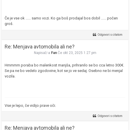
Če je vse ok ...... samo vozi. Ko ga boš prodajal bos dobil ...... počen
groš.
Odgovori s citatom
Re: Menjava avtomobila ali ne?
Napisal/-a
Fan
Če okt 23, 2025 1:27 pm
Hmmmm poraba bo malenkost manjša, prihranilo se bo cca letno 300€.
Se pa ne bo vedelo zgodovine, kot se jo ve sedaj. Osebno ne bi menjal
vozila.
Vse je lepo, če vidijo prave oči.
Odgovori s citatom
Re: Menjava avtomobila ali ne?