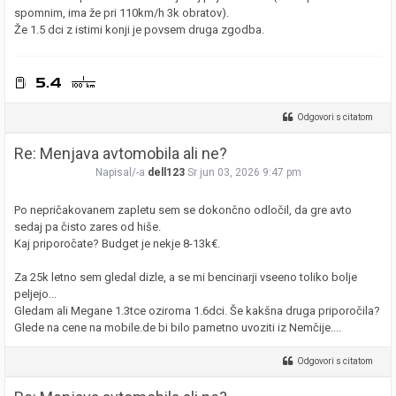
spomnim, ima že pri 110km/h 3k obratov).
Že 1.5 dci z istimi konji je povsem druga zgodba.
Odgovori s citatom
Re: Menjava avtomobila ali ne?
Napisal/-a
dell123
Sr jun 03, 2026 9:47 pm
Po nepričakovanem zapletu sem se dokončno odločil, da gre avto
sedaj pa čisto zares od hiše.
Kaj priporočate? Budget je nekje 8-13k€.
Za 25k letno sem gledal dizle, a se mi bencinarji vseeno toliko bolje
peljejo...
Gledam ali Megane 1.3tce oziroma 1.6dci. Še kakšna druga priporočila?
Glede na cene na mobile.de bi bilo pametno uvoziti iz Nemčije....
Odgovori s citatom