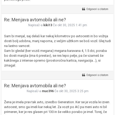
Odgovori s citatom
Re: Menjava avtomobila ali ne?
Napisal/-a
kiki13
Če okt 30, 2025 1:41 pm
Sam bi menjal, saj delaš kar nekaj kilometrov po avtocesti in bo vožnja
dosti bolj udobna, manj naporna, z večjim užitkom se boš vozil. Glej tudi
na lastno varnost.
Sam bi gledal (ker voziš megana) megana karavana 4, 1.5 dci, poraba
bo dosti manjša (ima 6 prestav), se res lepo pelje, pa če vzameš še
kakšnega z intense opremo (prostoročna kartica, navigacija...), si
zmagal.
Odgovori s citatom
Re: Menjava avtomobila ali ne?
Napisal/-a
muc396
Če okt 30, 2025 3:25 pm
Žena je imela prav tak avto, izvedbo Generation. Ker se je vozila le izven
avtocest, smo ga imeli kar nekaj let. Za vozit po AC pa meni avto ni bil
primeren, ker je res glasen pri 130 in še veliko porabo je imel. Torej, če