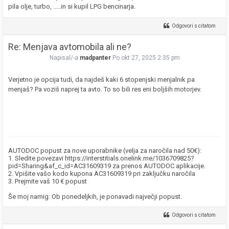
pila olje, turbo, .....in si kupil LPG bencinarja.
Odgovori s citatom
Re: Menjava avtomobila ali ne?
Napisal/-a
madpanter
Po okt 27, 2025 2:35 pm
Verjetno je opcija tudi, da najdeš kaki 6 stopenjski menjalnik pa
menjaš? Pa voziš naprej ta avto. To so bili res eni boljših motorjev.
AUTODOC popust za nove uporabnike (velja za naročila nad 50€):
1. Sledite povezavi https://interstitials.onelink.me/1036709825?
pid=Sharing&af_c_id=AC31609319 za prenos AUTODOC aplikacije.
2. Vpišite vašo kodo kupona AC31609319 pri zaključku naročila
3. Prejmite vaš 10 € popust
Še moj namig: Ob ponedeljkih, je ponavadi največji popust.
Odgovori s citatom