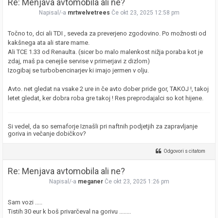
Re: Menjava avtomobila ali ne?
Napisal/-a
mrtwelvetrees
Če okt 23, 2025 12:58 pm
Točno to, dci ali TDI , seveda za preverjeno zgodovino. Po možnosti od
kakšnega ata ali stare mame.
Ali TCE 1.33 od Renaulta. (sicer bo malo malenkost nižja poraba kot je
zdaj, maš pa cenejše servise v primerjavi z dizlom)
Izogibaj se turbobencinarjev ki imajo jermen v olju.
Avto. net gledat na vsake 2 ure in če avto dober pride gor, TAKOJ !, takoj
letet gledat, ker dobra roba gre takoj ! Res preprodajalci so kot hijene.
Si vedel, da so semaforje Iznašli pri naftnih podjetjih za zapravljanje
goriva in večanje dobičkov?
Odgovori s citatom
Re: Menjava avtomobila ali ne?
Napisal/-a
meganer
Če okt 23, 2025 1:26 pm
Sam vozi .....
Tistih 30 eur k boš privarčeval na gorivu ........