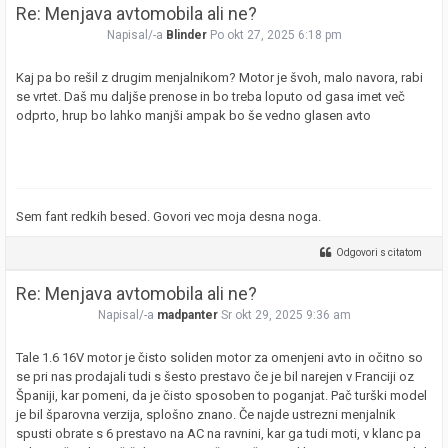
Re: Menjava avtomobila ali ne?
Napisal/-a
Blinder
Po okt 27, 2025 6:18 pm
Kaj pa bo rešil z drugim menjalnikom? Motor je švoh, malo navora, rabi
se vrtet. Daš mu daljše prenose in bo treba loputo od gasa imet več
odprto, hrup bo lahko manjši ampak bo še vedno glasen avto
Sem fant redkih besed. Govori vec moja desna noga.
Odgovori s citatom
Re: Menjava avtomobila ali ne?
Napisal/-a
madpanter
Sr okt 29, 2025 9:36 am
Tale 1.6 16V motor je čisto soliden motor za omenjeni avto in očitno so
se pri nas prodajali tudi s šesto prestavo če je bil narejen v Franciji oz
Španiji, kar pomeni, da je čisto sposoben to poganjat. Pač turški model
je bil šparovna verzija, splošno znano. Če najde ustrezni menjalnik
spusti obrate s 6 prestavo na AC na ravnini, kar ga tudi moti, v klanc pa