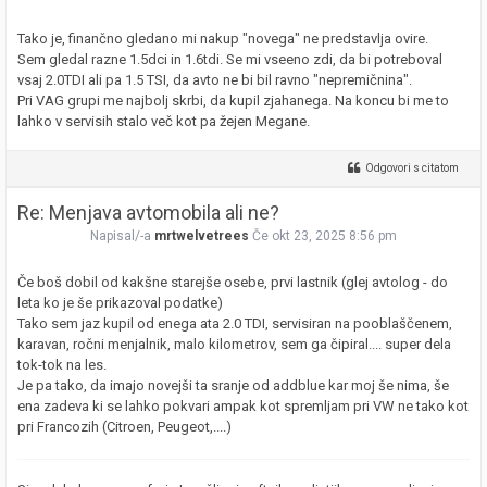
Tako je, finančno gledano mi nakup "novega" ne predstavlja ovire.
Sem gledal razne 1.5dci in 1.6tdi. Se mi vseeno zdi, da bi potreboval
vsaj 2.0TDI ali pa 1.5 TSI, da avto ne bi bil ravno "nepremičnina".
Pri VAG grupi me najbolj skrbi, da kupil zjahanega. Na koncu bi me to
lahko v servisih stalo več kot pa žejen Megane.
Odgovori s citatom
Re: Menjava avtomobila ali ne?
Napisal/-a
mrtwelvetrees
Če okt 23, 2025 8:56 pm
Če boš dobil od kakšne starejše osebe, prvi lastnik (glej avtolog - do
leta ko je še prikazoval podatke)
Tako sem jaz kupil od enega ata 2.0 TDI, servisiran na pooblaščenem,
karavan, ročni menjalnik, malo kilometrov, sem ga čipiral.... super dela
tok-tok na les.
Je pa tako, da imajo novejši ta sranje od addblue kar moj še nima, še
ena zadeva ki se lahko pokvari ampak kot spremljam pri VW ne tako kot
pri Francozih (Citroen, Peugeot,....)