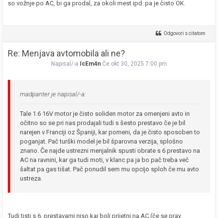
so vožnje po AC, bi ga prodal, za okoli mest ipd. pa je čisto OK.
Odgovori s citatom
Re: Menjava avtomobila ali ne?
Napisal/-a
IcEm4n
Če okt 30, 2025 7:00 pm
madpanter je napisal/-a:
Tale 1.6 16V motor je čisto soliden motor za omenjeni avto in
očitno so se pri nas prodajali tudi s šesto prestavo če je bil
narejen v Franciji oz Španiji, kar pomeni, da je čisto sposoben to
poganjat. Pač turški model je bil šparovna verzija, splošno
znano. Če najde ustrezni menjalnik spusti obrate s 6 prestavo na
AC na ravnini, kar ga tudi moti, v klanc pa ja bo pač treba več
šaltat pa gas tišat. Pač ponudil sem mu opcijo sploh če mu avto
ustreza.
Tudi tisti s 6. prestavami niso kaj bolj prijetni na AC (če se prav