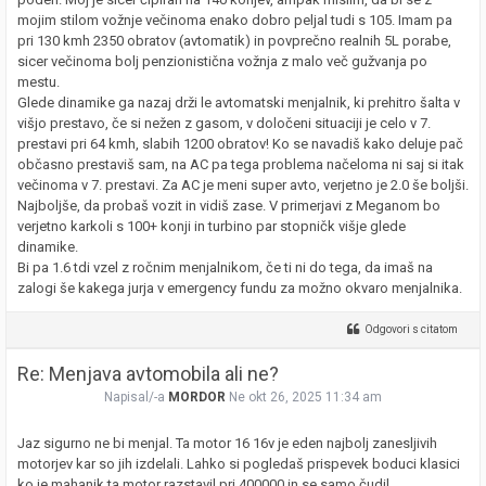
mojim stilom vožnje večinoma enako dobro peljal tudi s 105. Imam pa
pri 130 kmh 2350 obratov (avtomatik) in povprečno realnih 5L porabe,
sicer večinoma bolj penzionistična vožnja z malo več gužvanja po
mestu.
Glede dinamike ga nazaj drži le avtomatski menjalnik, ki prehitro šalta v
višjo prestavo, če si nežen z gasom, v določeni situaciji je celo v 7.
prestavi pri 64 kmh, slabih 1200 obratov! Ko se navadiš kako deluje pač
občasno prestaviš sam, na AC pa tega problema načeloma ni saj si itak
večinoma v 7. prestavi. Za AC je meni super avto, verjetno je 2.0 še boljši.
Najboljše, da probaš vozit in vidiš zase. V primerjavi z Meganom bo
verjetno karkoli s 100+ konji in turbino par stopničk višje glede
dinamike.
Bi pa 1.6 tdi vzel z ročnim menjalnikom, če ti ni do tega, da imaš na
zalogi še kakega jurja v emergency fundu za možno okvaro menjalnika.
Odgovori s citatom
Re: Menjava avtomobila ali ne?
Napisal/-a
MORDOR
Ne okt 26, 2025 11:34 am
Jaz sigurno ne bi menjal. Ta motor 16 16v je eden najbolj zanesljivih
motorjev kar so jih izdelali. Lahko si pogledaš prispevek boduci klasici
ko je mahanik ta motor razstavil pri 400000 in se samo čudil