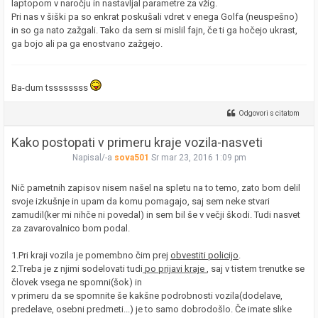
laptopom v naročju in nastavljal parametre za vžig.
Pri nas v šiški pa so enkrat poskušali vdret v enega Golfa (neuspešno)
in so ga nato zažgali. Tako da sem si mislil fajn, če ti ga hočejo ukrast,
ga bojo ali pa ga enostvano zažgejo.
Ba-dum tssssssss
Odgovori s citatom
Kako postopati v primeru kraje vozila-nasveti
Napisal/-a
sova501
Sr mar 23, 2016 1:09 pm
Nič pametnih zapisov nisem našel na spletu na to temo, zato bom delil
svoje izkušnje in upam da komu pomagajo, saj sem neke stvari
zamudil(ker mi nihče ni povedal) in sem bil še v večji škodi. Tudi nasvet
za zavarovalnico bom podal.
1.Pri kraji vozila je pomembno čim prej
obvestiti policijo
.
2.Treba je z njimi sodelovati tudi
po prijavi kraje
, saj v tistem trenutke se
človek vsega ne spomni(šok) in
v primeru da se spomnite še kakšne podrobnosti vozila(dodelave,
predelave, osebni predmeti...) je to samo dobrodošlo. Če imate slike