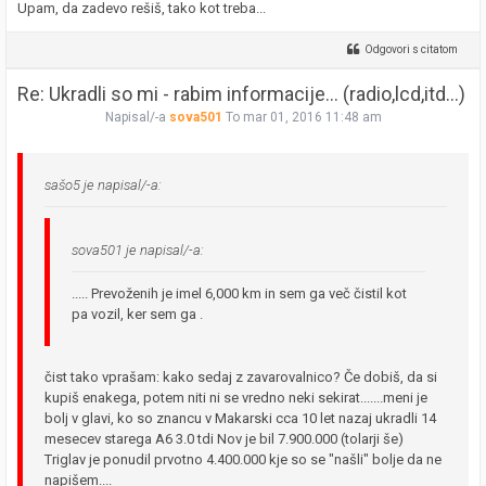
Upam, da zadevo rešiš, tako kot treba...
Odgovori s citatom
Re: Ukradli so mi - rabim informacije... (radio,lcd,itd...)
Napisal/-a
sova501
To mar 01, 2016 11:48 am
sašo5 je napisal/-a:
sova501 je napisal/-a:
..... Prevoženih je imel 6,000 km in sem ga več čistil kot
pa vozil, ker sem ga .
čist tako vprašam: kako sedaj z zavarovalnico? Če dobiš, da si
kupiš enakega, potem niti ni se vredno neki sekirat.......meni je
bolj v glavi, ko so znancu v Makarski cca 10 let nazaj ukradli 14
mesecev starega A6 3.0 tdi Nov je bil 7.900.000 (tolarji še)
Triglav je ponudil prvotno 4.400.000 kje so se "našli" bolje da ne
napišem....