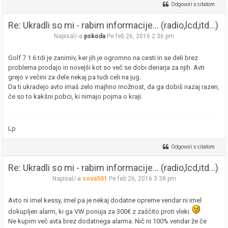
Odgovori s citatom
Re: Ukradli so mi - rabim informacije... (radio,lcd,itd...)
Napisal/-a
pskoda
Pe feb 26, 2016 2:36 pm
Golf 7 1.6 tdi je zanimiv, ker jih je ogromno na cesti in se deli brez
problema prodajo in novejši kot so več se dobi denarja za njih. Avti
grejo v večini za dele nekaj pa tudi celi na jug.
Da ti ukradejo avto imaš zelo majhno možnost, da ga dobiš nazaj razen,
če so to kakšni pobci, ki nimajo pojma o kraji.
Lp
Odgovori s citatom
Re: Ukradli so mi - rabim informacije... (radio,lcd,itd...)
Napisal/-a
sova501
Pe feb 26, 2016 3:38 pm
Avto ni imel kessy, imel pa je nekaj dodatne opreme vendar ni imel
dokupljen alarm, ki ga VW ponuja za 300€ z zaščito proti vleki.
Ne kupim več avta brez dodatnega alarma. Nič ni 100% vendar že če