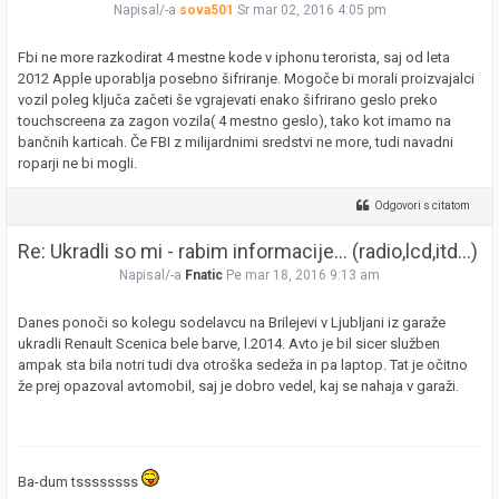
Napisal/-a
sova501
Sr mar 02, 2016 4:05 pm
Fbi ne more razkodirat 4 mestne kode v iphonu terorista, saj od leta
2012 Apple uporablja posebno šifriranje. Mogoče bi morali proizvajalci
vozil poleg ključa začeti še vgrajevati enako šifrirano geslo preko
touchscreena za zagon vozila( 4 mestno geslo), tako kot imamo na
bančnih karticah. Če FBI z milijardnimi sredstvi ne more, tudi navadni
roparji ne bi mogli.
Odgovori s citatom
Re: Ukradli so mi - rabim informacije... (radio,lcd,itd...)
Napisal/-a
Fnatic
Pe mar 18, 2016 9:13 am
Danes ponoči so kolegu sodelavcu na Brilejevi v Ljubljani iz garaže
ukradli Renault Scenica bele barve, l.2014. Avto je bil sicer služben
ampak sta bila notri tudi dva otroška sedeža in pa laptop. Tat je očitno
že prej opazoval avtomobil, saj je dobro vedel, kaj se nahaja v garaži.
Ba-dum tssssssss