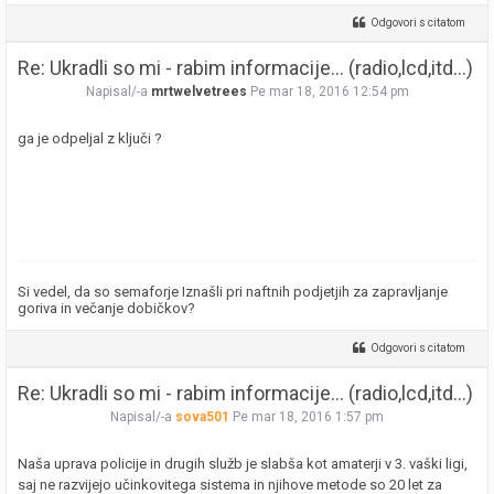
Odgovori s citatom
Re: Ukradli so mi - rabim informacije... (radio,lcd,itd...)
Napisal/-a
mrtwelvetrees
Pe mar 18, 2016 12:54 pm
ga je odpeljal z ključi ?
Si vedel, da so semaforje Iznašli pri naftnih podjetjih za zapravljanje
goriva in večanje dobičkov?
Odgovori s citatom
Re: Ukradli so mi - rabim informacije... (radio,lcd,itd...)
Napisal/-a
sova501
Pe mar 18, 2016 1:57 pm
Naša uprava policije in drugih služb je slabša kot amaterji v 3. vaški ligi,
saj ne razvijejo učinkovitega sistema in njihove metode so 20 let za