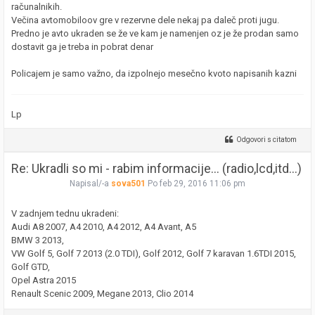
računalnikih.
Večina avtomobiloov gre v rezervne dele nekaj pa daleč proti jugu.
Predno je avto ukraden se že ve kam je namenjen oz je že prodan samo
dostavit ga je treba in pobrat denar
Policajem je samo važno, da izpolnejo mesečno kvoto napisanih kazni
Lp
Odgovori s citatom
Re: Ukradli so mi - rabim informacije... (radio,lcd,itd...)
Napisal/-a
sova501
Po feb 29, 2016 11:06 pm
V zadnjem tednu ukradeni:
Audi A8 2007, A4 2010, A4 2012, A4 Avant, A5
BMW 3 2013,
VW Golf 5, Golf 7 2013 (2.0 TDI), Golf 2012, Golf 7 karavan 1.6TDI 2015,
Golf GTD,
Opel Astra 2015
Renault Scenic 2009, Megane 2013, Clio 2014