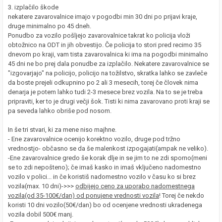
3. izplačilo škode
nekatere zavarovalnice imajo v pogodbi min 30 dni po prijavi kraje,
druge minimalno po 45 dneh.
Ponudbo za vozilo pošljejo zavarovalnice takrat ko policija vloži
obtožnico na ODT in jih obvestijo. Če policija to stori pred recimo 35
dnevom po kraji, vam tista zavarovalnica ki ima na pogodbi minimalno
45 dni ne bo prej dala ponudbe za izplačilo. Nekatere zavarovalnice se
"izgovarjajo" na policijo, policijo na tožilstvo, skratka lahko se zavleče
da boste prejeli odkupnino po 2 ali 3 mesecih, torej če človek nima
denarja je potem lahko tudi 2-3 mesece brez vozila. Na to se je treba
pripraviti, ker to je drugi večji šok. Tisti ki nima zavarovano proti kraji se
pa seveda lahko obriše pod nosom.
In še tri stvari, ki za mene niso majhne.
- Ene zavarovalnice ocenijo korektno vozilo, druge pod tržno
vrednostjo- občasno se da še malenkost izpogajati(ampak ne veliko).
-Ene zavarovalnice gredo še korak dlje in se jim to ne zdi sporno(meni
se to zdi nepošteno); če imaš kasko in imaš vključeno nadomestno
vozilo v polici... in če koristiš nadomestno vozilo v času ko si brez
vozila(max. 10 dni)->>>
odbijejo ceno za uporabo nadomestnega
vozila(od 35-100€/dan) od ponujene vrednosti vozila
! Torej če nekdo
koristi 10 dni vozilo(50€/dan) bo od ocenjene vrednosti ukradenega
vozila dobil 500€ manj.