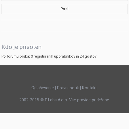
Pojdi
Kdo je prisoten
Po forumu brska: 0 registriranih uporabnikov in 24 gostov
Oglaševanje
|
Pravni pouk
|
Kontakti
2002-2015 ©
D.Labs d.o.o.
Vse pravice pridržane.