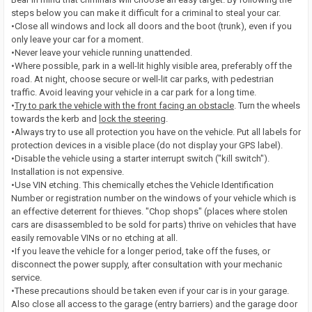
steps below you can make it difficult for a criminal to steal your car.
•Close all windows and lock all doors and the boot (trunk), even if you
only leave your car for a moment.
•Never leave your vehicle running unattended.
•Where possible, park in a well-lit highly visible area, preferably off the
road. At night, choose secure or well-lit car parks, with pedestrian
traffic. Avoid leaving your vehicle in a car park for a long time.
•
Try to park the vehicle with the front facing an obstacle
. Turn the wheels
towards the kerb and
lock the steering
.
•Always try to use all protection you have on the vehicle. Put all labels for
protection devices in a visible place (do not display your GPS label).
•Disable the vehicle using a starter interrupt switch ("kill switch").
Installation is not expensive.
•Use VIN etching. This chemically etches the Vehicle Identification
Number or registration number on the windows of your vehicle which is
an effective deterrent for thieves. "Chop shops" (places where stolen
cars are disassembled to be sold for parts) thrive on vehicles that have
easily removable VINs or no etching at all.
•If you leave the vehicle for a longer period, take off the fuses, or
disconnect the power supply, after consultation with your mechanic
service.
•These precautions should be taken even if your car is in your garage.
Also close all access to the garage (entry barriers) and the garage door