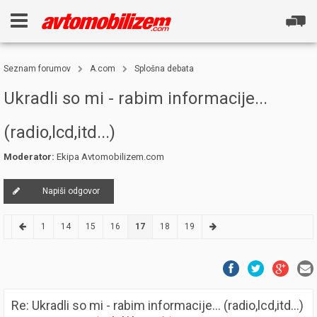
Seznam forumov
A.com
Splošna debata
Ukradli so mi - rabim informacije...
(radio,lcd,itd...)
Moderator:
Ekipa Avtomobilizem.com
Napiši odgovor
1
14
15
16
17
18
19
Re: Ukradli so mi - rabim informacije... (radio,lcd,itd...)