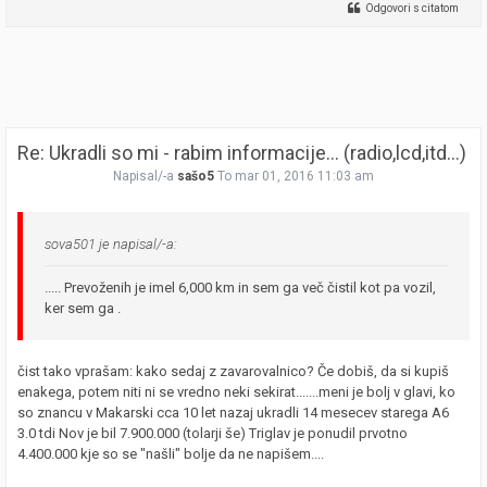
Odgovori s citatom
Re: Ukradli so mi - rabim informacije... (radio,lcd,itd...)
Napisal/-a
sašo5
To mar 01, 2016 11:03 am
sova501 je napisal/-a:
..... Prevoženih je imel 6,000 km in sem ga več čistil kot pa vozil,
ker sem ga .
čist tako vprašam: kako sedaj z zavarovalnico? Če dobiš, da si kupiš
enakega, potem niti ni se vredno neki sekirat.......meni je bolj v glavi, ko
so znancu v Makarski cca 10 let nazaj ukradli 14 mesecev starega A6
3.0 tdi Nov je bil 7.900.000 (tolarji še) Triglav je ponudil prvotno
4.400.000 kje so se "našli" bolje da ne napišem....