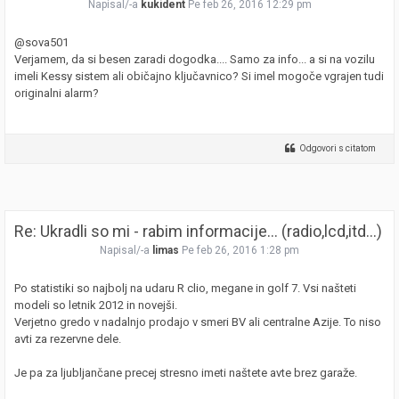
Napisal/-a
kukident
Pe feb 26, 2016 12:29 pm
@sova501
Verjamem, da si besen zaradi dogodka.... Samo za info... a si na vozilu
imeli Kessy sistem ali običajno ključavnico? Si imel mogoče vgrajen tudi
originalni alarm?
Odgovori s citatom
Re: Ukradli so mi - rabim informacije... (radio,lcd,itd...)
Napisal/-a
limas
Pe feb 26, 2016 1:28 pm
Po statistiki so najbolj na udaru R clio, megane in golf 7. Vsi našteti
modeli so letnik 2012 in novejši.
Verjetno gredo v nadalnjo prodajo v smeri BV ali centralne Azije. To niso
avti za rezervne dele.
Je pa za ljubljančane precej stresno imeti naštete avte brez garaže.