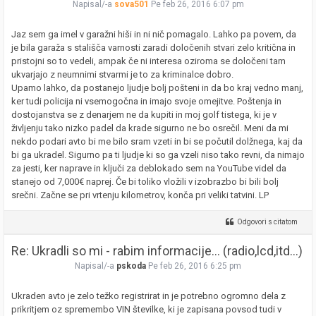
Napisal/-a
sova501
Pe feb 26, 2016 6:07 pm
Jaz sem ga imel v garažni hiši in ni nič pomagalo. Lahko pa povem, da
je bila garaža s stališča varnosti zaradi določenih stvari zelo kritična in
pristojni so to vedeli, ampak če ni interesa oziroma se določeni tam
ukvarjajo z neumnimi stvarmi je to za kriminalce dobro.
Upamo lahko, da postanejo ljudje bolj pošteni in da bo kraj vedno manj,
ker tudi policija ni vsemogočna in imajo svoje omejitve. Poštenja in
dostojanstva se z denarjem ne da kupiti in moj golf tistega, ki je v
življenju tako nizko padel da krade sigurno ne bo osrečil. Meni da mi
nekdo podari avto bi me bilo sram vzeti in bi se počutil dolžnega, kaj da
bi ga ukradel. Sigurno pa ti ljudje ki so ga vzeli niso tako revni, da nimajo
za jesti, ker naprave in ključi za deblokado sem na YouTube videl da
stanejo od 7,000€ naprej. Če bi toliko vložili v izobrazbo bi bili bolj
srečni. Začne se pri vrtenju kilometrov, konča pri veliki tatvini. LP
Odgovori s citatom
Re: Ukradli so mi - rabim informacije... (radio,lcd,itd...)
Napisal/-a
pskoda
Pe feb 26, 2016 6:25 pm
Ukraden avto je zelo težko registrirat in je potrebno ogromno dela z
prikritjem oz spremembo VIN številke, ki je zapisana povsod tudi v