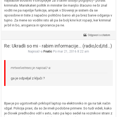
najslabše sodstvo v Evropi(kjer za 5 tatvin dobijo pogojno)= porast
kriminala. Marsikateri politik in minister še manjšo štacuno ne bi znal
voditi ne pa najvišje funkcije, ampak v Sloveniji je sistem da se
sposobne in tiste z napačno politično barvo ali pa brez barve odganja v
tujino. Za mene so vodilni isto ali pa še bolj krivi kot roparji, ker kriminal
je bil in bo, aroganca in ignoranca pa ne.
Odgovori s citatom
Re: Ukradli so mi - rabim informacije... (radio,lcd,itd...)
Napisal/-a
Fnatic
Po mar 21, 2016 8:22 am
mrtwelvetrees je napisal/-a:
ga je odpeljal z ključi ?
Bjae je po ugotovitvah priklopil laptop na elektroniko in ga na tak način
vžgal. Policija pravi, da so že imeli podobne primere. So tudi videli, kako
je človek predhodno vdrl v avto, nato pa lepo sedel na voznikovi strani z