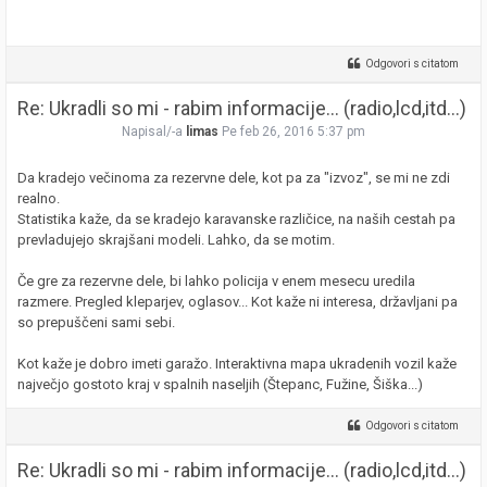
Odgovori s citatom
Re: Ukradli so mi - rabim informacije... (radio,lcd,itd...)
Napisal/-a
limas
Pe feb 26, 2016 5:37 pm
Da kradejo večinoma za rezervne dele, kot pa za "izvoz", se mi ne zdi
realno.
Statistika kaže, da se kradejo karavanske različice, na naših cestah pa
prevladujejo skrajšani modeli. Lahko, da se motim.
Če gre za rezervne dele, bi lahko policija v enem mesecu uredila
razmere. Pregled kleparjev, oglasov... Kot kaže ni interesa, državljani pa
so prepuščeni sami sebi.
Kot kaže je dobro imeti garažo. Interaktivna mapa ukradenih vozil kaže
največjo gostoto kraj v spalnih naseljih (Štepanc, Fužine, Šiška...)
Odgovori s citatom
Re: Ukradli so mi - rabim informacije... (radio,lcd,itd...)