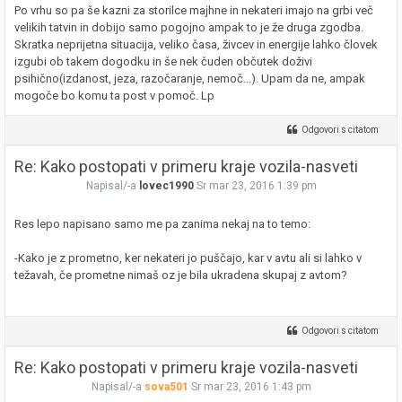
Po vrhu so pa še kazni za storilce majhne in nekateri imajo na grbi več
velikih tatvin in dobijo samo pogojno ampak to je že druga zgodba.
Skratka neprijetna situacija, veliko časa, živcev in energije lahko človek
izgubi ob takem dogodku in še nek čuden občutek doživi
psihično(izdanost, jeza, razočaranje, nemoč...). Upam da ne, ampak
mogoče bo komu ta post v pomoč. Lp
Odgovori s citatom
Re: Kako postopati v primeru kraje vozila-nasveti
Napisal/-a
lovec1990
Sr mar 23, 2016 1:39 pm
Res lepo napisano samo me pa zanima nekaj na to temo:
-Kako je z prometno, ker nekateri jo puščajo, kar v avtu ali si lahko v
težavah, če prometne nimaš oz je bila ukradena skupaj z avtom?
Odgovori s citatom
Re: Kako postopati v primeru kraje vozila-nasveti
Napisal/-a
sova501
Sr mar 23, 2016 1:43 pm