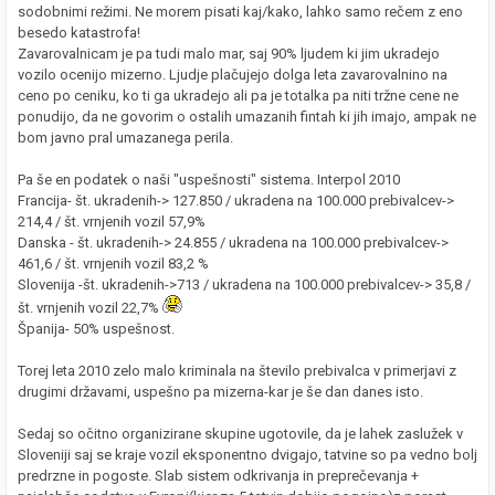
sodobnimi režimi. Ne morem pisati kaj/kako, lahko samo rečem z eno
besedo katastrofa!
Zavarovalnicam je pa tudi malo mar, saj 90% ljudem ki jim ukradejo
vozilo ocenijo mizerno. Ljudje plačujejo dolga leta zavarovalnino na
ceno po ceniku, ko ti ga ukradejo ali pa je totalka pa niti tržne cene ne
ponudijo, da ne govorim o ostalih umazanih fintah ki jih imajo, ampak ne
bom javno pral umazanega perila.
Pa še en podatek o naši "uspešnosti" sistema. Interpol 2010
Francija- št. ukradenih-> 127.850 / ukradena na 100.000 prebivalcev->
214,4 / št. vrnjenih vozil 57,9%
Danska - št. ukradenih-> 24.855 / ukradena na 100.000 prebivalcev->
461,6 / št. vrnjenih vozil 83,2 %
Slovenija -št. ukradenih->713 / ukradena na 100.000 prebivalcev-> 35,8 /
št. vrnjenih vozil 22,7%
Španija- 50% uspešnost.
Torej leta 2010 zelo malo kriminala na število prebivalca v primerjavi z
drugimi državami, uspešno pa mizerna-kar je še dan danes isto.
Sedaj so očitno organizirane skupine ugotovile, da je lahek zaslužek v
Sloveniji saj se kraje vozil eksponentno dvigajo, tatvine so pa vedno bolj
predrzne in pogoste. Slab sistem odkrivanja in preprečevanja +