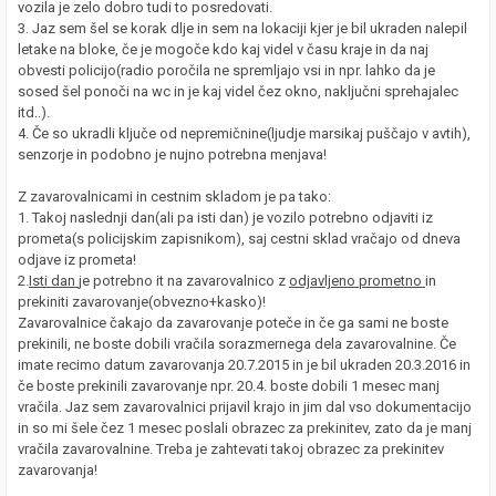
vozila je zelo dobro tudi to posredovati.
3. Jaz sem šel se korak dlje in sem na lokaciji kjer je bil ukraden nalepil
letake na bloke, če je mogoče kdo kaj videl v času kraje in da naj
obvesti policijo(radio poročila ne spremljajo vsi in npr. lahko da je
sosed šel ponoči na wc in je kaj videl čez okno, naključni sprehajalec
itd..).
4. Če so ukradli ključe od nepremičnine(ljudje marsikaj puščajo v avtih),
senzorje in podobno je nujno potrebna menjava!
Z zavarovalnicami in cestnim skladom je pa tako:
1. Takoj naslednji dan(ali pa isti dan) je vozilo potrebno odjaviti iz
prometa(s policijskim zapisnikom), saj cestni sklad vračajo od dneva
odjave iz prometa!
2.
Isti dan
je potrebno it na zavarovalnico z
odjavljeno prometno
in
prekiniti zavarovanje(obvezno+kasko)!
Zavarovalnice čakajo da zavarovanje poteče in če ga sami ne boste
prekinili, ne boste dobili vračila sorazmernega dela zavarovalnine. Če
imate recimo datum zavarovanja 20.7.2015 in je bil ukraden 20.3.2016 in
če boste prekinili zavarovanje npr. 20.4. boste dobili 1 mesec manj
vračila. Jaz sem zavarovalnici prijavil krajo in jim dal vso dokumentacijo
in so mi šele čez 1 mesec poslali obrazec za prekinitev, zato da je manj
vračila zavarovalnine. Treba je zahtevati takoj obrazec za prekinitev
zavarovanja!