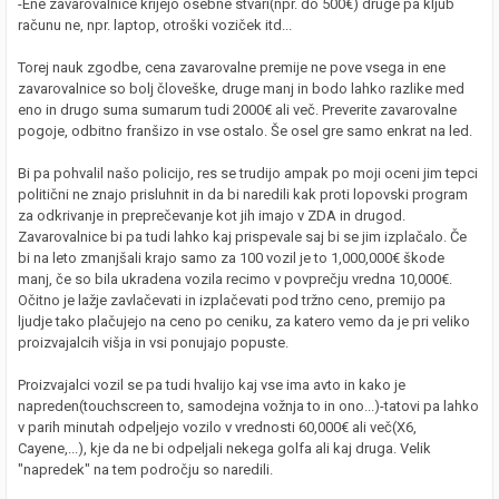
-Ene zavarovalnice krijejo osebne stvari(npr. do 500€) druge pa kljub
računu ne, npr. laptop, otroški voziček itd...
Torej nauk zgodbe, cena zavarovalne premije ne pove vsega in ene
zavarovalnice so bolj človeške, druge manj in bodo lahko razlike med
eno in drugo suma sumarum tudi 2000€ ali več. Preverite zavarovalne
pogoje, odbitno franšizo in vse ostalo. Še osel gre samo enkrat na led.
Bi pa pohvalil našo policijo, res se trudijo ampak po moji oceni jim tepci
politični ne znajo prisluhnit in da bi naredili kak proti lopovski program
za odkrivanje in preprečevanje kot jih imajo v ZDA in drugod.
Zavarovalnice bi pa tudi lahko kaj prispevale saj bi se jim izplačalo. Če
bi na leto zmanjšali krajo samo za 100 vozil je to 1,000,000€ škode
manj, če so bila ukradena vozila recimo v povprečju vredna 10,000€.
Očitno je lažje zavlačevati in izplačevati pod tržno ceno, premijo pa
ljudje tako plačujejo na ceno po ceniku, za katero vemo da je pri veliko
proizvajalcih višja in vsi ponujajo popuste.
Proizvajalci vozil se pa tudi hvalijo kaj vse ima avto in kako je
napreden(touchscreen to, samodejna vožnja to in ono...)-tatovi pa lahko
v parih minutah odpeljejo vozilo v vrednosti 60,000€ ali več(X6,
Cayene,...), kje da ne bi odpeljali nekega golfa ali kaj druga. Velik
"napredek" na tem področju so naredili.