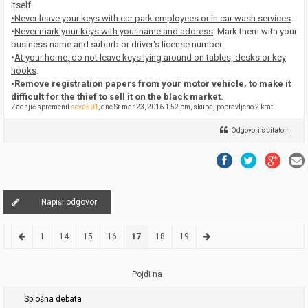
itself.
•Never leave your keys with car park employees or in car wash services
.
•
Never mark your keys with your name and address
. Mark them with your
business name and suburb or driver's license number.
•
At your home, do not leave keys lying around on tables, desks or key
hooks
.
•Remove registration papers from your motor vehicle, to make it
difficult for the thief to sell it on the black market.
Zadnjič spremenil
sova501
, dne Sr mar 23, 2016 1:52 pm, skupaj popravljeno 2 krat.
Odgovori s citatom
Napiši odgovor
1
14
15
16
17
18
19
Pojdi na