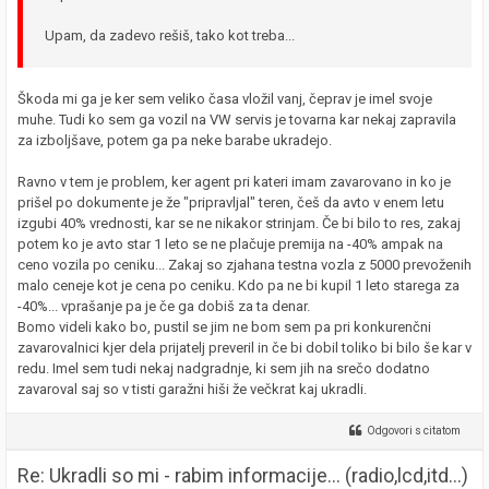
Upam, da zadevo rešiš, tako kot treba...
Škoda mi ga je ker sem veliko časa vložil vanj, čeprav je imel svoje
muhe. Tudi ko sem ga vozil na VW servis je tovarna kar nekaj zapravila
za izboljšave, potem ga pa neke barabe ukradejo.
Ravno v tem je problem, ker agent pri kateri imam zavarovano in ko je
prišel po dokumente je že "pripravljal" teren, češ da avto v enem letu
izgubi 40% vrednosti, kar se ne nikakor strinjam. Če bi bilo to res, zakaj
potem ko je avto star 1 leto se ne plačuje premija na -40% ampak na
ceno vozila po ceniku... Zakaj so zjahana testna vozla z 5000 prevoženih
malo ceneje kot je cena po ceniku. Kdo pa ne bi kupil 1 leto starega za
-40%... vprašanje pa je če ga dobiš za ta denar.
Bomo videli kako bo, pustil se jim ne bom sem pa pri konkurenčni
zavarovalnici kjer dela prijatelj preveril in če bi dobil toliko bi bilo še kar v
redu. Imel sem tudi nekaj nadgradnje, ki sem jih na srečo dodatno
zavaroval saj so v tisti garažni hiši že večkrat kaj ukradli.
Odgovori s citatom
Re: Ukradli so mi - rabim informacije... (radio,lcd,itd...)