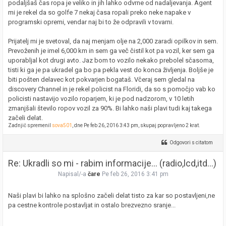
podaljšaš čas ropa je veliko in jih lahko odvrne od nadaljevanja. Agent
mi je rekel da so golfe 7 nekaj časa ropali preko neke napake v
programski opremi, vendar naj bi to že odpravili v tovarni.
Prijatelj mi je svetoval, da naj menjam olje na 2,000 zaradi opilkov in sem.
Prevoženih je imel 6,000 km in sem ga več čistil kot pa vozil, ker sem ga
uporabljal kot drugi avto. Jaz bom to vozilo nekako prebolel sčasoma,
tisti ki ga je pa ukradel ga bo pa pekla vest do konca življenja. Boljše je
biti pošten delavec kot pokvarjen bogataš. Včeraj sem gledal na
discovery Channel in je rekel policist na Floridi, da so s pomočjo vab ko
policisti nastavijo vozilo roparjem, ki je pod nadzorom, v 10 letih
zmanjšali število ropov vozil za 90%. Bi lahko naši plavi tudi kaj takega
začeli delat.
Zadnjič spremenil
sova501
, dne Pe feb 26, 2016 3:43 pm, skupaj popravljeno 2 krat.
Odgovori s citatom
Re: Ukradli so mi - rabim informacije... (radio,lcd,itd...)
Napisal/-a
čare
Pe feb 26, 2016 3:41 pm
Naši plavi bi lahko na splošno začeli delat tisto za kar so postavljeni,ne
pa cestne kontrole postavljat in ostalo brezvezno sranje...