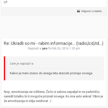
LP
Odgovori s citatom
Re: Ukradli so mi - rabim informacije... (radio,lcd,itd...)
Napisal/-a
yeo
Pe feb 26, 2016 1:35 pm
čare je napisal/-a:
Kakor je meni znano do enega leta starosti priznajo novega.
Nop, amortizacija se odšteva. Če bi iz salona zapeljal in na parkirišču
naredil totalko bi ti mogoče priznali novega. Ko ima avto enkrat 10km je
že amortizacija in nižja vrednost. :/