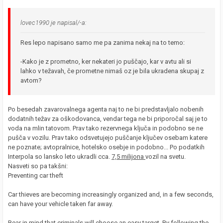
lovec1990 je napisal/-a:
Res lepo napisano samo me pa zanima nekaj na to temo:
-Kako je z prometno, ker nekateri jo puščajo, kar v avtu ali si
lahko v težavah, če prometne nimaš oz je bila ukradena skupaj z
avtom?
Po besedah zavarovalnega agenta naj to ne bi predstavljalo nobenih
dodatnih težav za oškodovanca, vendar tega ne bi priporočal saj je to
voda na mlin tatovom. Prav tako rezervnega ključa in podobno se ne
pušča v vozilu. Prav tako odsvetujejo puščanje ključev osebam katere
ne poznate; avtopralnice, hotelsko osebje in podobno... Po podatkih
Interpola so lansko leto ukradli cca.
7,5 milijona
vozil na svetu.
Nasveti so pa takšni:
Preventing car theft
Car thieves are becoming increasingly organized and, in a few seconds,
can have your vehicle taken far away.
Bear in mind that criminals will choose an easy target. By following the