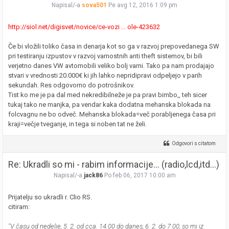
Napisal/-a
sova501
Pe avg 12, 2016 1:09 pm
http://siol.net/digisvet/novice/ce-vozi ... ole-423632
Če bi vložili toliko časa in denarja kot so ga v razvoj prepovedanega SW
pri testiranju izpustov v razvoj varnostnih anti theft sistemov, bi bili
verjetno danes VW avtomobili veliko bolj varni. Tako pa nam prodajajo
stvari v vrednosti 20.000€ ki jih lahko nepridipravi odpeljejo v parih
sekundah. Res odgovorno do potrošnikov.
Tist ko me je pa dal med nekredibilneže je pa pravi bimbo,, teh sicer
tukaj tako ne manjka, pa vendar kaka dodatna mehanska blokada na
folcvagnu ne bo odveč. Mehanska blokada=več porabljenega časa pri
kraji=večje tveganje, in tega si noben tat ne želi.
Odgovori s citatom
Re: Ukradli so mi - rabim informacije... (radio,lcd,itd...)
Napisal/-a
jack86
Po feb 06, 2017 10:00 am
Prijatelju so ukradli r. Clio RS.
citiram:
"V času od nedelje, 5. 2. od cca. 14.00 do danes, 6. 2. do 7.00, so mi iz