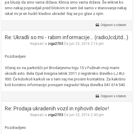
pa bluziji da smo varna država. Klinca smo varna država. Še enkrat ko
smo nekaj popravljali pred blokom in sem šel samo v stanovanje nekaj
iskat mi je en hudič kladivo ukradel. Naj se po glavi z njim.
Odgovori s citatom
Re: Ukradli so mi - rabim informacije... (radio,lcd,itd...)
Napisal/-a
ziga2703
Če jun 23, 2016 2:16 pm
Pozdravljeni
Včeraj so na parkirišči pri Brodarjevmu trgu 15 v Fužinah moji mami
ukradli avto. Bela Opel Insignia letnik 2011 z registrsko številko LJ AU-
930. Če kdorkoli karkoli ve o tem naj me prosim kontaktira. Za kakršno
koli koristno informacijo ponujam nagrado! Moja številka 041 614 540
Odgovori s citatom
Re: Prodaja ukradenih vozil in njihovih delov!
Napisal/-a
ziga2703
Če jun 23, 2016 2:43 pm
Pozdravljeni