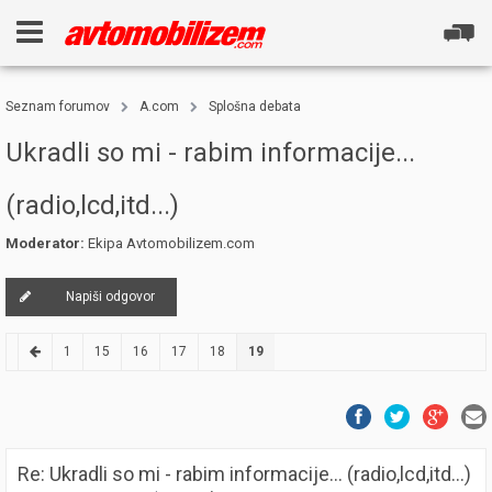
Seznam forumov
A.com
Splošna debata
Ukradli so mi - rabim informacije...
(radio,lcd,itd...)
Moderator:
Ekipa Avtomobilizem.com
Napiši odgovor
1
15
16
17
18
19
Re: Ukradli so mi - rabim informacije... (radio,lcd,itd...)