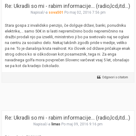
Re: Ukradli so mi - rabim informacije... (radio,lcd,itd...)
Napisal/-a
sova501
Po maj 02, 2016 7:56 pm
Stara gospa z invalidsko penzijo, če dolguje državi, banki, ponudniku
elektrike,... samo 50€ in si lasti nepremičnino bodo nepremičnino na
dražbi prodali njo pa izselili, ministrstvo ji bo pa svetovalo naj se oglasi
na centru za socialno delo. Nekaj takšnih zgodb pride v medije, veliko
pa ne. To je današnja kruta realnost. Ko človek od države pričakuje enak
strog odnos ko si oškodovan kot posameznik, tega ni. Za enga
navadnega golfa mora povprečen Slovenc varčevat vsaj 5 let, obnašajo
se pa kot da kradejo čokolado.
Odgovori s citatom
Re: Ukradli so mi - rabim informacije... (radio,lcd,itd...)
Napisal/-a
limas
Po maj 09, 2016 9:16 pm