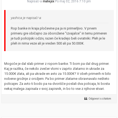
Napisal/-a
matejxx
Po maj 02, 2016 7:10 pm
yashica je napisal/-a:
Rop banke in kraja pločevine pa ja ni primerljivo. V prvem
primeru gre običajno za oborožene "izvajalce" in temu primeren
je tudi policijski odziv, razen če kradejo beli ovratniki. Pleh je le
pleh in nima veze ali je vreden 500 ali pa 50.000€.
Mogoče je dal slab primer z ropom banke. Ti bom pa dal drug primer.
Kaj je razlika, če nekdo zvečer vlomi v zaprto zlatarno in ukrade za
15.000€ zlata, ali pa ukrade en avto za 15.000€? V obeh primerih ni bilo
nobene grožnje z orožjem. Pa bo primer zlatarne obravnavalo nešteto
policajev. Za avto ti bodo pa na dvorišče poslali dva policaja, ki bosta
nekaj malega zapisala v svoj zapisnik, in bo to vse z njihove stvari.
Odgovori s citatom