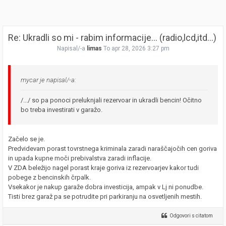
Re: Ukradli so mi - rabim informacije... (radio,lcd,itd...)
Napisal/-a
limas
To apr 28, 2026 3:27 pm
mycar je napisal/-a:
/.../ so pa ponoci preluknjali rezervoar in ukradli bencin! Očitno
bo treba investirati v garažo.
Začelo se je.
Predvidevam porast tovrstnega kriminala zaradi naraščajočih cen goriva
in upada kupne moči prebivalstva zaradi inflacije.
V ZDA beležijo nagel porast kraje goriva iz rezervoarjev kakor tudi
pobege z bencinskih črpalk.
Vsekakor je nakup garaže dobra investicija, ampak v Lj ni ponudbe.
Tisti brez garaž pa se potrudite pri parkiranju na osvetljenih mestih.
Odgovori s citatom