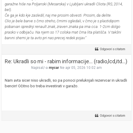
garažne hiše na Poljanski (Mesarska) v Ljubljani ukradli Cliota (RS, 2014,
bel).
Če ga je kdo kje zasledil, naj me prosim obvesti. Prosim, da delite.
Clio je bele barve s črno streho, črnimi ogledali, v črno je s plastidipom
pobarvan sprednji renault znak, zraven znaka pa ima cca. 1-2cm dolgo
prasko v odbijaču. Na njem so 17 colska mat črna lita platišča. V takšni
barvni shemi je ta avto pri nas precej redek pojav."
Odgovori s citatom
Re: Ukradli so mi - rabim informacije... (radio,lcd,itd...)
Napisal/-a
mycar
Ne apr 05, 2026 10:02 am
Nam avta sicer niso ukradli, so pa ponoci preluknjali rezervoar in ukradli
bencin! Očitno bo treba investirati v garažo.
Odgovori s citatom