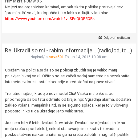
Primer kraje BMW X5.
Ne jezi me organiziran kriminal, ampak skrita politika proizvajalcev
"premijskih" vozil, ki dopušča tako lahko odtujitev lastnine.
https://www.youtube.com/watch?v=SEnQtQF5QBk
Odgovori s citatom
Re: Ukradli so mi - rabim informacije... (radio,lcd,itd...)
Napisal/-a
sova501
To jun 14, 2016 10:08 am
Opažam na policija.si da so se policaji zbudili saj je veliko manj
prijavljenih kraj vozil. Očitno so se začeli sedaj namesto na nezakonite
internetne vdore in ostale bedarije osredotočat na prave stvari.
Trenutno najbolj kradejo nov model Clia! Vsaka malenkost bo
pripomogla da bo tatu odvrnilo od kraje, npr. Vgradnja alarma, dodaten
zaklep volana, menjalnika itd. in se sigurno splača, ker je to v Sloveniji
pogosto in ko ti ga ukradejo je to velik stres.
Jaz sem bil v 8 letih dvakrat žrtev tatvin. Dvakrat avto(enkrat jim je na
mojo srečo spodletelo), enkrat stanovanje in enkrat v telovadnici
poskus tatvine narkomana(smo ga na srečo zalotili in nagnali)- politiki