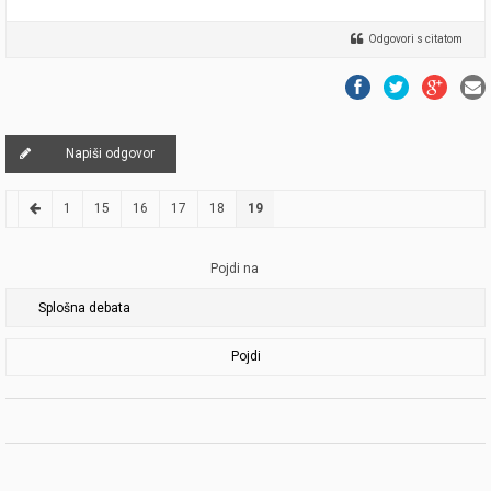
Odgovori s citatom
Napiši odgovor
1
15
16
17
18
19
Pojdi na
Pojdi