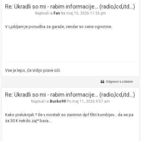
Re: Ukradli so mi - rabim informacije... (radio,lcd,itd...)
Napisal/-a
Fan
Ne maj 10, 2026 11:26 pm
V Ljubljani je ponudba za garaže, vendar so cene ogromne.
Vse je lepo, če vidijo prave oči.
Odgovori s citatom
Re: Ukradli so mi - rabim informacije... (radio,lcd,itd...)
Napisal/-a
Bucko99
Po maj 11, 2026 9:57 am
Kako preluknjali ? tle v mostah so zanimivi dpf filtri kombijev... da se pa
za 30 € nekdo zaj* bava...