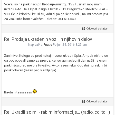
Včeraj so na parkirišči pri Brodarjevmu trgu 15 v Fužinah moji mami
ukradli avto. Bela Opel Insignia letnik 2011 z registrsko številko LJ AU-
930. Če je kdorkoli kej slišu, vidu al pa ga še bo vidu, naj mi prosim javi.
Za vsak info bom hvaležen. Telefon: 041 614 540
Odgovori s citatom
Re: Prodaja ukradenih vozil in njihovih delov!
Napisal/-a
Fnatic
Pe jun 24, 2016 8:25 am
Zanimivo. Kolegu so pred nekaj meseci ukradli Opla. Ampak očitno so
ga potrebovali samo za prevoz, ker so ga naslednji dan našli na enem
parkirišču pred mejo s Hrvaško. Avto razen nekaj dodatnih prask ni bil
poškodovan (razen pač vlamljanja).
Ba-dum tssssssss
Odgovori s citatom
Re: Ukradli so mi - rabim informacije... (radio,lcd,itd...)