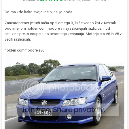
Če ima kdo kako svojo idejo, naj jo doda.
Zanimiv primer je tudi naša opel omega B, ki še vedno živi v Avstraliji
pod imenom holden commodore v najrazličnejših različicah, od
limuzine preko coupeja do tovornega kesonarja. Motorja sta V6 in V8 v
večih različicah:
holden commodore sv6