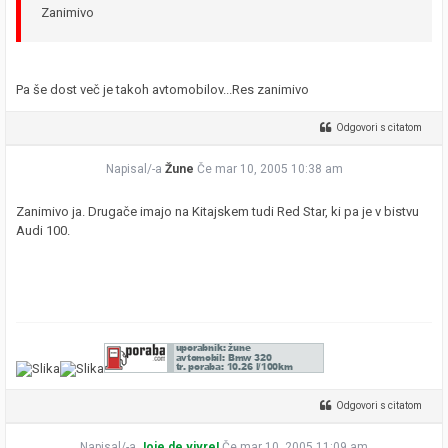
Zanimivo
Pa še dost več je takoh avtomobilov...Res zanimivo
Odgovori s citatom
Napisal/-a
Žune
Če mar 10, 2005 10:38 am
Zanimivo ja. Drugače imajo na Kitajskem tudi Red Star, ki pa je v bistvu
Audi 100.
Odgovori s citatom
Napisal/-a
Joie de vivre!
Če mar 10, 2005 11:09 am