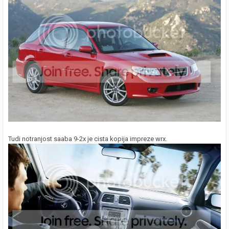
Tudi notranjost saaba 9-2x je cista kopija impreze wrx.