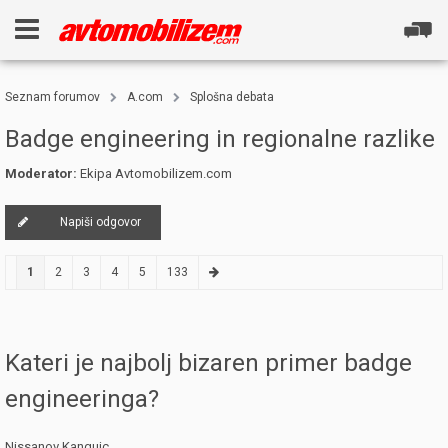
Seznam forumov
A.com
Splošna debata
Badge engineering in regionalne razlike
Moderator:
Ekipa Avtomobilizem.com
Napiši odgovor
1
2
3
4
5
133
Kateri je najbolj bizaren primer badge
engineeringa?
Nissanov Kangujc