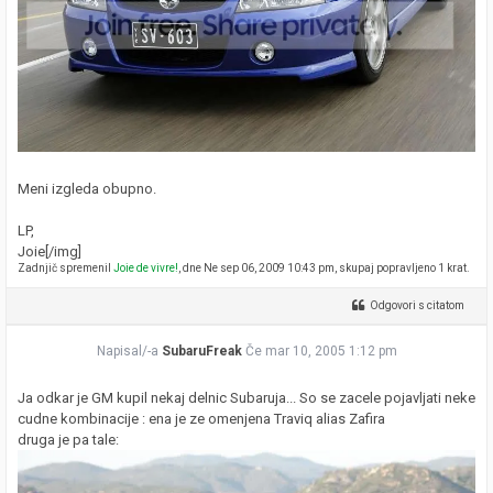
Meni izgleda obupno.
LP,
Joie[/img]
Zadnjič spremenil
Joie de vivre!
, dne Ne sep 06, 2009 10:43 pm, skupaj popravljeno 1 krat.
Odgovori s citatom
Napisal/-a
SubaruFreak
Če mar 10, 2005 1:12 pm
Ja odkar je GM kupil nekaj delnic Subaruja... So se zacele pojavljati neke
cudne kombinacije : ena je ze omenjena Traviq alias Zafira
druga je pa tale: