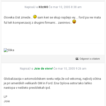
Napisal/-a
K0zM0
Če mar 10, 2005 8:38 am
človeka čist zmede...
sam keri se skup najdejo ey.... ford pa vw mata
ful teh kompenzacij z drugimi firmami... zanimivo..
Odgovori s citatom
Napisal/-a
Joie de vivre!
Če mar 10, 2005 9:26 am
Globalizacija v avtomobilskem svetu velja že od vekomaj, najbolj očitna
je pri ameriških velikanih GM in Ford. Ena Oplova astra tako lahko
nastopa v nešteto preoblekah ipd.
LP
Joie