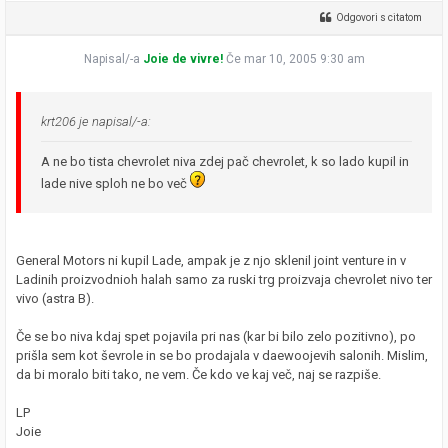
Odgovori s citatom
Napisal/-a
Joie de vivre!
Če mar 10, 2005 9:30 am
krt206 je napisal/-a:
A ne bo tista chevrolet niva zdej pač chevrolet, k so lado kupil in
lade nive sploh ne bo več
General Motors ni kupil Lade, ampak je z njo sklenil joint venture in v
Ladinih proizvodnioh halah samo za ruski trg proizvaja chevrolet nivo ter
vivo (astra B).
Če se bo niva kdaj spet pojavila pri nas (kar bi bilo zelo pozitivno), po
prišla sem kot ševrole in se bo prodajala v daewoojevih salonih. Mislim,
da bi moralo biti tako, ne vem. Če kdo ve kaj več, naj se razpiše.
LP
Joie