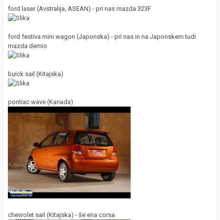
ford laser (Avstralija, ASEAN) - pri nas mazda 323F
ford festiva mini wagon (Japonska) - pri nas in na Japonskem tudi
mazda demio
buick sail (Kitajska)
pontiac wave (Kanada)
chevrolet sail (Kitajska) - še ena corsa