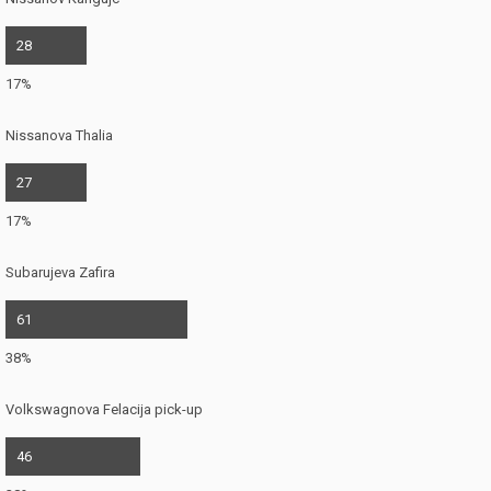
28
17%
Nissanova Thalia
27
17%
Subarujeva Zafira
61
38%
Volkswagnova Felacija pick-up
46