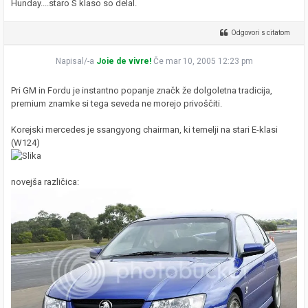
Hunday....staro S klaso so delal.
Odgovori s citatom
Napisal/-a
Joie de vivre!
Če mar 10, 2005 12:23 pm
Pri GM in Fordu je instantno popanje značk že dolgoletna tradicija,
premium znamke si tega seveda ne morejo privoščiti.
Korejski mercedes je ssangyong chairman, ki temelji na stari E-klasi
(W124)
novejša različica: