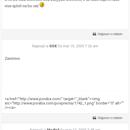
nive sploh ne bo več
Odgovori s citatom
Napisal/-a
GOX
Če mar 10, 2005 7:26 am
Zanimivo
<a href="http://www.poraba.com/" target="_blank"><img
src="http://www.poraba.com/povprecna/1742_1.png" border="0" alt=""
/></a>
Odgovori s citatom
Napisal/-a
Media3
Če mar 10, 2005 7:48 am