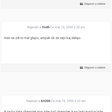
Odgovori s citatom
Napisal/-a
Voith
Če mar 10, 2005 2:20 am
men se zdi to mal glupo, ampak ok ze vejo kaj delajo.
Odgovori s citatom
Napisal/-a
krt206
Če mar 10, 2005 6:32 am
A ne bo tista chevrolet niva zdej pač chevrolet, k so lado kupil in lade