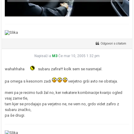
Odgovori s citatom
Napisal/-a
M3
Če mar 10, 2005 1:32 pm
wahahhaha
subaru zafira!!! kolk sem se nasmejal.
pa omega s kesonom zadi
verjetno grši avto ne obstaja.
meni pa je recimo tudi žal no, ker nekatere kombinacije kvarijo ogled
vsaj zame tle,
tam kjer se prodajajo pa verjetno ne, ne vem no, grdo videt zafiro z
subaru značko,
pa še drugi.