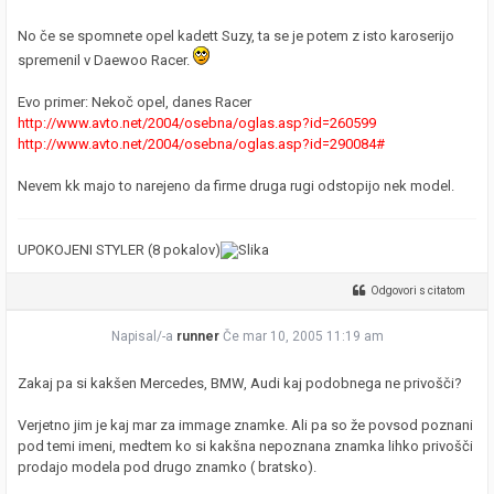
No če se spomnete opel kadett Suzy, ta se je potem z isto karoserijo
spremenil v Daewoo Racer.
Evo primer: Nekoč opel, danes Racer
http://www.avto.net/2004/osebna/oglas.asp?id=260599
http://www.avto.net/2004/osebna/oglas.asp?id=290084#
Nevem kk majo to narejeno da firme druga rugi odstopijo nek model.
UPOKOJENI STYLER (8 pokalov)
Odgovori s citatom
Napisal/-a
runner
Če mar 10, 2005 11:19 am
Zakaj pa si kakšen Mercedes, BMW, Audi kaj podobnega ne privošči?
Verjetno jim je kaj mar za immage znamke. Ali pa so že povsod poznani
pod temi imeni, medtem ko si kakšna nepoznana znamka lihko privošči
prodajo modela pod drugo znamko ( bratsko).