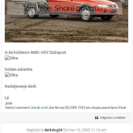
in še holdenov AMG: HSV Clubsport
holden adventra
Nadaljevanje sledi.
Lp
Joie
Zadnjič spremenil
Joie de vivre!
, dne Ne sep 06, 2009 10:42 pm, skupaj popravljeno 3 krat.
Odgovori s citatom
Napisal/-a
darkdog24
Če mar 10, 2005 11:16 am