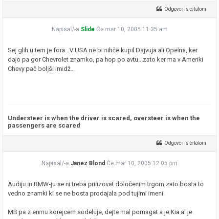
Odgovori s citatom
Napisal/-a
Slide
Če mar 10, 2005 11:35 am
Sej glih u tem je fora...V USA ne bi nihče kupil Dajvuja ali Opelna, ker
dajo pa gor Chevrolet znamko, pa hop po avtu...zato ker ma v Ameriki
Chevy pač boljši imidž...
Understeer is when the driver is scared, oversteer is when the
passengers are scared
Odgovori s citatom
Napisal/-a
Janez Blond
Če mar 10, 2005 12:05 pm
Audiju in BMW-ju se ni treba prilizovat določenim trgom zato bosta to
vedno znamki ki se ne bosta prodajala pod tujimi imeni.
MB pa z enmu korejcem sodeluje, dejte mal pomagat a je Kia al je