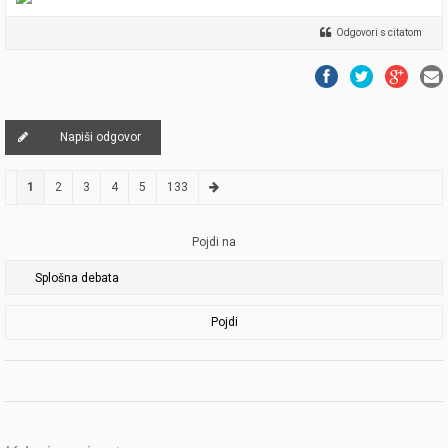
Odgovori s citatom
Napiši odgovor
1
2
3
4
5
133
Pojdi na
Pojdi