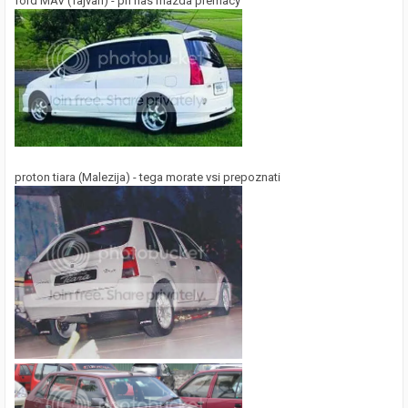
ford MAV (Tajvan) - pri nas mazda premacy
proton tiara (Malezija) - tega morate vsi prepoznati