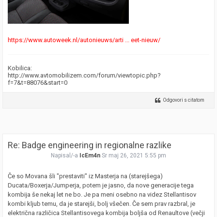
https://www.autoweek.nl/autonieuws/arti ... eet-nieuw/
Kobilica:
http://www.avtomobilizem.com/forum/viewtopic.php?
f=7&t=88076&start=0
Odgovori s citatom
Re: Badge engineering in regionalne razlike
Napisal/-a
IcEm4n
Sr maj 26, 2021 5:55 pm
Če so Movana šli "prestaviti" iz Masterja na (starejšega)
Ducata/Boxerja/Jumperja, potem je jasno, da nove generacije tega
kombija še nekaj let ne bo. Je pa meni osebno na videz Stellantisov
kombi kljub temu, da je starejši, bolj všečen. Če sem prav razbral, je
električna različica Stellantisovega kombija boljša od Renaultove (večji