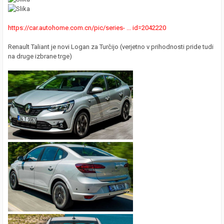
https://car.autohome.com.cn/pic/series- ... id=2042220
Renault Taliant je novi Logan za Turčijo (verjetno v prihodnosti pride tudi
na druge izbrane trge)