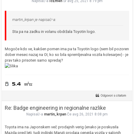
Napisal/-a
IcEm4n
Sr avg 25, 2021 8:19 pm
martin_krpan je napisal/-a:
Sta pa na zadku in volanu obdržala Toyotin logo.
Mogoče kdo ve, kakšen pomen ima pa ta Toyotin logo (sem bil pozoren
dober mesec nazaj na OI, ko so bila spremljevalna vozila kolesarjev) - je
prav tako prisoten samo spredaj?
Odgovori s citatom
Re: Badge engineering in regionalne razlike
Napisal/-a
martin_krpan
Če avg 26, 2021 8:08 pm
Toyota ima na Japonskem več prodajnih verig (enako je poskusila
Mazda pred leti, tudi indijski Maruti prodaja cenejša vozila v salonih