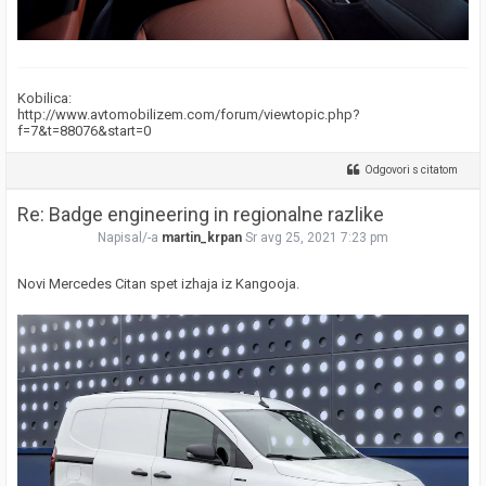
Kobilica:
http://www.avtomobilizem.com/forum/viewtopic.php?
f=7&t=88076&start=0
Odgovori s citatom
Re: Badge engineering in regionalne razlike
Napisal/-a
martin_krpan
Sr avg 25, 2021 7:23 pm
Novi Mercedes Citan spet izhaja iz Kangooja.