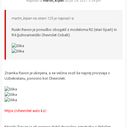
Napisal/-a
martin_krpan
So jul 24, 2021 3:34 pm
martin_krpan na strani 125 je napisal/-a:
Ruski Ravon je ponudbo obogatil z modeloma R2 (stari Spart) in
R4 (južnoameriški Chevrolet Cobalt):
Znamka Ravon je ukinjena, a se večina vozil še naprej proizvaja v
Uzbekistanu, ponovno kot Chevroleti.
https://chevrolet-auto.kz/
Kitajski Tiguan je ob prenovi dobil drugačno armaturko s štrlečim