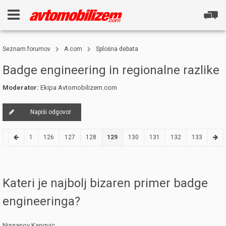
Seznam forumov
A.com
Splošna debata
Badge engineering in regionalne razlike
Moderator:
Ekipa Avtomobilizem.com
Napiši odgovor
1
126
127
128
129
130
131
132
133
Kateri je najbolj bizaren primer badge
engineeringa?
Nissanov Kangujc