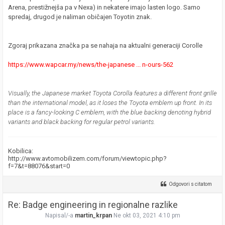
Arena, prestižnejša pa v Nexa) in nekatere imajo lasten logo. Samo
spredaj, drugod je naliman običajen Toyotin znak.
Zgoraj prikazana značka pa se nahaja na aktualni generaciji Corolle
https://www.wapcar.my/news/the-japanese ... n-ours-562
Visually, the Japanese market Toyota Corolla features a different front grille
than the international model, as it loses the Toyota emblem up front. In its
place is a fancy-looking C emblem, with the blue backing denoting hybrid
variants and black backing for regular petrol variants.
Kobilica:
http://www.avtomobilizem.com/forum/viewtopic.php?
f=7&t=88076&start=0
Odgovori s citatom
Re: Badge engineering in regionalne razlike
Napisal/-a
martin_krpan
Ne okt 03, 2021 4:10 pm