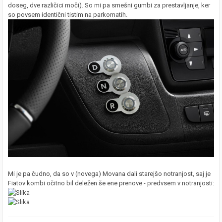
doseg, dve različici moči). So mi pa smešni gumbi za prestavljanje, ker
so povsem identični tistim na parkomatih.
Mi je pa čudno, da so v (novega) Movana dali starejšo notranjost, saj je
Fiatov kombi očitno bil deležen še ene prenove - predvsem v notranjosti: