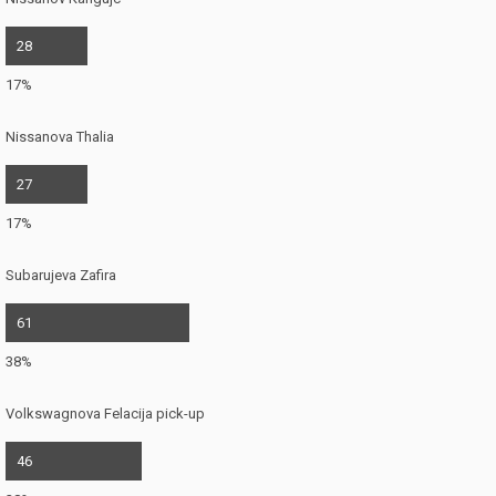
28
17%
Nissanova Thalia
27
17%
Subarujeva Zafira
61
38%
Volkswagnova Felacija pick-up
46