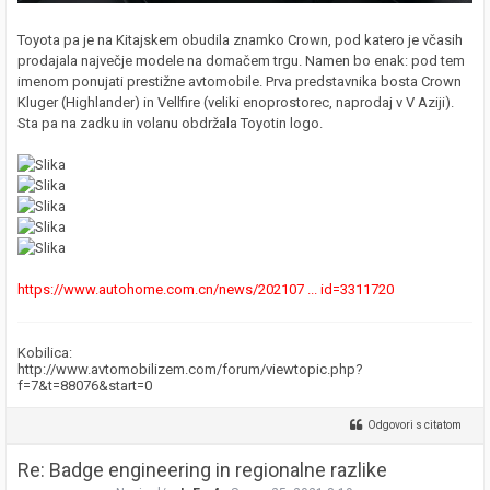
Toyota pa je na Kitajskem obudila znamko Crown, pod katero je včasih
prodajala največje modele na domačem trgu. Namen bo enak: pod tem
imenom ponujati prestižne avtomobile. Prva predstavnika bosta Crown
Kluger (Highlander) in Vellfire (veliki enoprostorec, naprodaj v V Aziji).
Sta pa na zadku in volanu obdržala Toyotin logo.
https://www.autohome.com.cn/news/202107 ... id=3311720
Kobilica:
http://www.avtomobilizem.com/forum/viewtopic.php?
f=7&t=88076&start=0
Odgovori s citatom
Re: Badge engineering in regionalne razlike