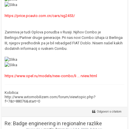
https://price.pcauto.com.cn/cars/sg2453/
Zanimiva je tudi Oplova ponudba v Rusiji. Njihov Combo je
Berlingo/Partner druge generacije. Pri nas novi Combo izhaja iz Berlinga
III, njegov predhodnik pa je bil rebadged FIAT Doblo. Nisem našel kakih
dodatnih informacij o ruskem Combu.
https://www.opel.ru/models/new-combo/li ... rview.html
Kobilica:
http://www.avtomobilizem.com/forum/viewtopic.php?
f=7&t=88076&start=0
Odgovori s citatom
Re: Badge engineering in regionalne razlike