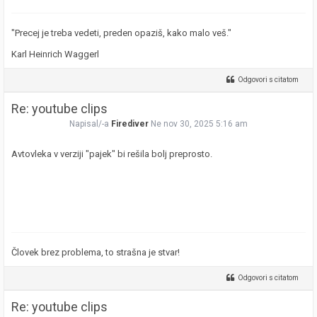
"Precej je treba vedeti, preden opaziš, kako malo veš."
Karl Heinrich Waggerl
Odgovori s citatom
Re: youtube clips
Napisal/-a
Firediver
Ne nov 30, 2025 5:16 am
Avtovleka v verziji "pajek" bi rešila bolj preprosto.
Človek brez problema, to strašna je stvar!
Odgovori s citatom
Re: youtube clips