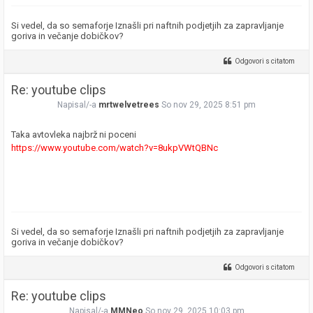
Si vedel, da so semaforje Iznašli pri naftnih podjetjih za zapravljanje
goriva in večanje dobičkov?
Odgovori s citatom
Re: youtube clips
Napisal/-a
mrtwelvetrees
So nov 29, 2025 8:51 pm
Taka avtovleka najbrž ni poceni
https://www.youtube.com/watch?v=8ukpVWtQBNc
Si vedel, da so semaforje Iznašli pri naftnih podjetjih za zapravljanje
goriva in večanje dobičkov?
Odgovori s citatom
Re: youtube clips
Napisal/-a
MMNeo
So nov 29, 2025 10:03 pm