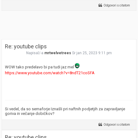
Odgovori s citatom
Re: youtube clips
Napisal/-a
mrtwelvetrees
Sr jan 25, 2023 9:11 pm
WOW tako predelavo bi pa tudi jaz mel
https://www.youtube.com/watch?v=8ndT21coSFA
Si vedel, da so semaforje Iznašli pri naftnih podjetjih za zapravljanje
goriva in večanje dobičkov?
Odgovori s citatom
Re: youtube clips