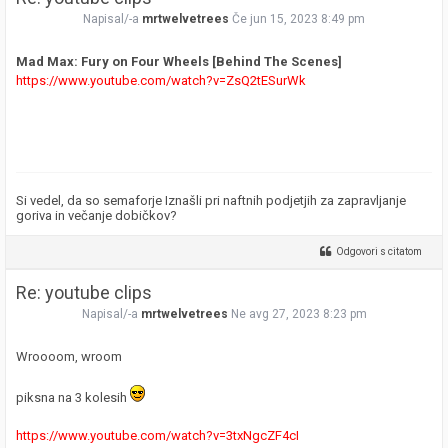
Napisal/-a
mrtwelvetrees
Če jun 15, 2023 8:49 pm
Mad Max: Fury on Four Wheels [Behind The Scenes]
https://www.youtube.com/watch?v=ZsQ2tESurWk
Si vedel, da so semaforje Iznašli pri naftnih podjetjih za zapravljanje
goriva in večanje dobičkov?
Odgovori s citatom
Re: youtube clips
Napisal/-a
mrtwelvetrees
Ne avg 27, 2023 8:23 pm
Wroooom, wroom
piksna na 3 kolesih
https://www.youtube.com/watch?v=3txNgcZF4cI