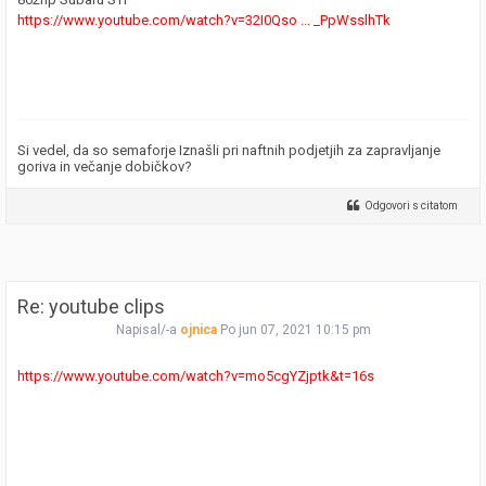
https://www.youtube.com/watch?v=32I0Qso ... _PpWsslhTk
Si vedel, da so semaforje Iznašli pri naftnih podjetjih za zapravljanje
goriva in večanje dobičkov?
Odgovori s citatom
Re: youtube clips
Napisal/-a
ojnica
Po jun 07, 2021 10:15 pm
https://www.youtube.com/watch?v=mo5cgYZjptk&t=16s