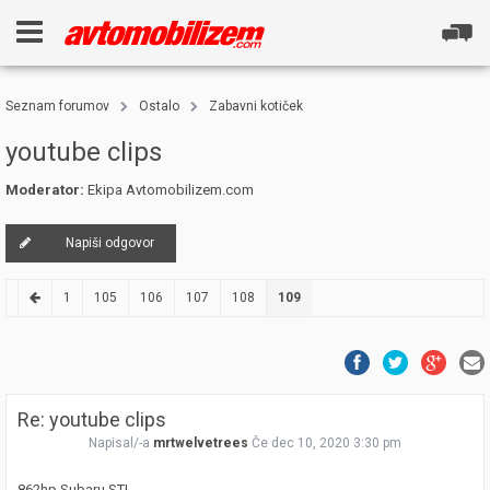
Seznam forumov
Ostalo
Zabavni kotiček
youtube clips
Moderator:
Ekipa Avtomobilizem.com
Napiši odgovor
1
105
106
107
108
109
Re: youtube clips
Napisal/-a
mrtwelvetrees
Če dec 10, 2020 3:30 pm
862hp Subaru STI