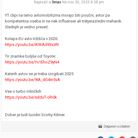
Napisal/-a
limas
Ne nov 30, 2025 8:38 pm
YT clipi na temo avtomobilizma morajo biti poučni, avtor pa
kompetentna oseba in ne nek influenser ali tretjerazredni mehanik.
Slednjih je vedno preveč.
Kolaps EU avto-tržišča v 2026:
https://youtu.be/iKWAd93xzRI
Tri znamke boljše od Toyote:
https://youtu.be/Yv1EhoZ9yN4
Katerih avtov se je treba izogibati 2025:
https://youtu.be/9IA_dG4m5vA
Vse o turbo mlinčkih:
https://youtu.be/sdduT-olh0k
Dober je tudi lucidni Scotty Kilmer.
Odgovori s citatom