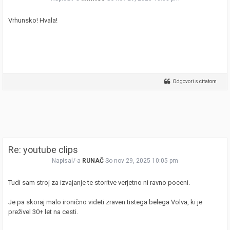
Vrhunsko! Hvala!
Odgovori s citatom
Re: youtube clips
Napisal/-a
RUNAČ
So nov 29, 2025 10:05 pm
Tudi sam stroj za izvajanje te storitve verjetno ni ravno poceni.
Je pa skoraj malo ironično videti zraven tistega belega Volva, ki je
preživel 30+ let na cesti.