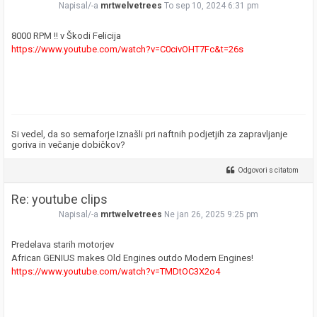
Napisal/-a
mrtwelvetrees
To sep 10, 2024 6:31 pm
8000 RPM !! v Škodi Felicija
https://www.youtube.com/watch?v=C0civOHT7Fc&t=26s
Si vedel, da so semaforje Iznašli pri naftnih podjetjih za zapravljanje
goriva in večanje dobičkov?
Odgovori s citatom
Re: youtube clips
Napisal/-a
mrtwelvetrees
Ne jan 26, 2025 9:25 pm
Predelava starih motorjev
African GENIUS makes Old Engines outdo Modern Engines!
https://www.youtube.com/watch?v=TMDtOC3X2o4