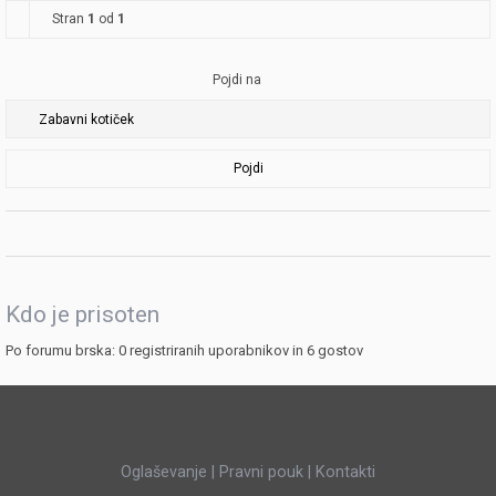
Stran
1
od
1
Pojdi na
Pojdi
Kdo je prisoten
Po forumu brska: 0 registriranih uporabnikov in 6 gostov
Oglaševanje
|
Pravni pouk
|
Kontakti