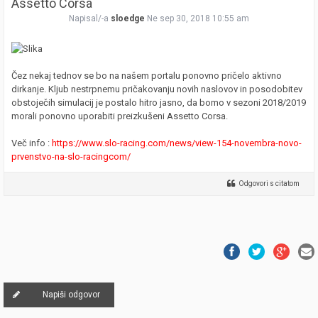
Assetto Corsa
Napisal/-a
sloedge
Ne sep 30, 2018 10:55 am
Čez nekaj tednov se bo na našem portalu ponovno pričelo aktivno
dirkanje. Kljub nestrpnemu pričakovanju novih naslovov in posodobitev
obstoječih simulacij je postalo hitro jasno, da bomo v sezoni 2018/2019
morali ponovno uporabiti preizkušeni Assetto Corsa.
Več info :
https://www.slo-racing.com/news/view-154-novembra-novo-
prvenstvo-na-slo-racingcom/
Odgovori s citatom
Napiši odgovor