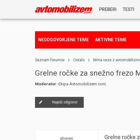
PREBERI
TESTI
NOVICE
NEODGOVORJENE TEME
AKTIVNE TEME
REPORTAŽE
Seznam forumov
Ostalo
Nima veze z avtomobiliz
PREDSTAVITVE
Grelne ročke za snežno frezo
Moderator:
Ekipa Avtomobilizem.com
NAGRADNA IGRA
Napiši odgovor
Grelne ročke 
ahonen