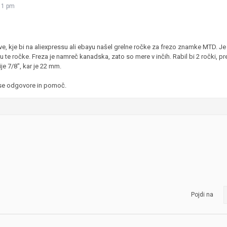
11 pm
JERNEJ BOLKA
TEHNIČNA VPRAŠANJA
ROK ČERNJAVSKI
e, kje bi na aliexpressu ali ebayu našel grelne ročke za frezo znamke MTD. Je 
u te ročke. Freza je namreč kanadska, zato so mere v inčih. Rabil bi 2 ročki, 
AVTOPLIN
e 7/8", kar je 22 mm.
ŽIGA HABJAN
vse odgovore in pomoč.
Pojdi na