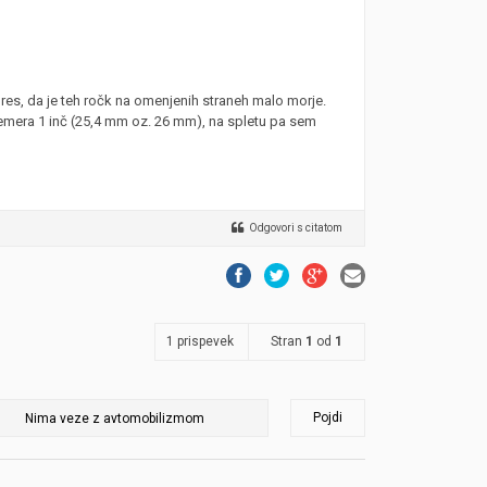
res, da je teh ročk na omenjenih straneh malo morje.
premera 1 inč (25,4 mm oz. 26 mm), na spletu pa sem
Odgovori s citatom
1 prispevek
Stran
1
od
1
Pojdi