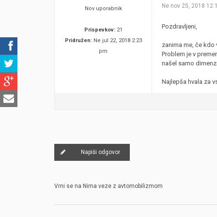
Ne nov 25, 2018 12:
Nov uporabnik
Pozdravljeni,
Prispevkov:
21
Pridružen:
Ne jul 22, 2018 2:23
zanima me, če kdo v
pm
Problem je v premer
našel samo dimenzij
Najlepša hvala za 
Napiši odgovor
Vrni se na Nima veze z avtomobilizmom