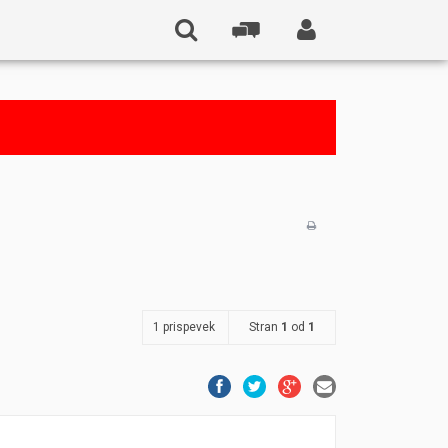
1 prispevek
Stran
1
od
1