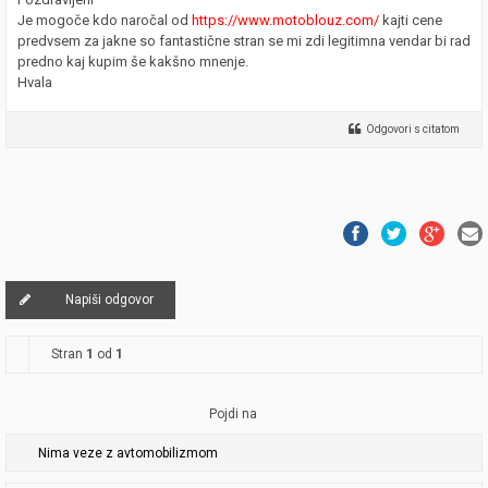
Je mogoče kdo naročal od
https://www.motoblouz.com/
kajti cene
predvsem za jakne so fantastične stran se mi zdi legitimna vendar bi rad
predno kaj kupim še kakšno mnenje.
Hvala
Odgovori s citatom
Napiši odgovor
Stran
1
od
1
Pojdi na