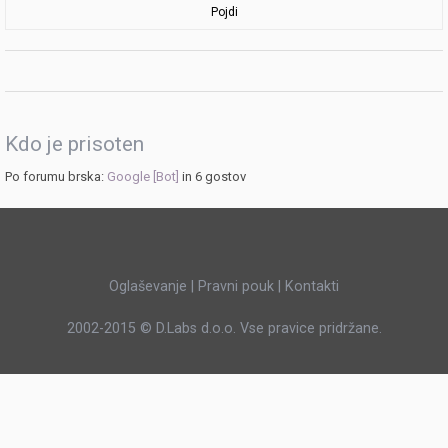
Pojdi
Kdo je prisoten
Po forumu brska:
Google [Bot]
in 6 gostov
Oglaševanje
|
Pravni pouk
|
Kontakti
2002-2015 ©
D.Labs d.o.o.
Vse pravice pridržane.