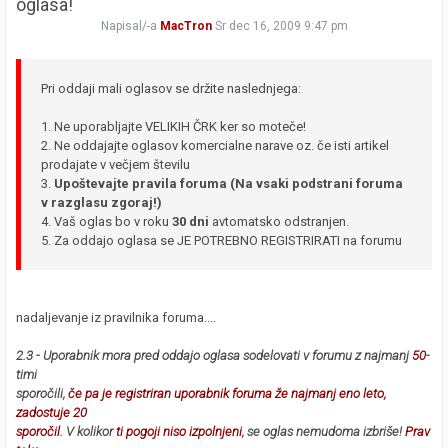
oglasa!
Napisal/-a
MacTron
Sr dec 16, 2009 9:47 pm
Pri oddaji mali oglasov se držite naslednjega:
1. Ne uporabljajte VELIKIH ČRK ker so moteče!
2. Ne oddajajte oglasov komercialne narave oz. če isti artikel
prodajate v večjem številu
3.
Upoštevajte pravila foruma (Na vsaki podstrani foruma
v razglasu zgoraj!)
4. Vaš oglas bo v roku
30 dni
avtomatsko odstranjen.
5. Za oddajo oglasa se JE POTREBNO REGISTRIRATI na forumu
nadaljevanje iz pravilnika foruma....
2.3 - Uporabnik mora pred oddajo oglasa sodelovati v forumu z najmanj
50
-
timi
sporočili,
če pa je registriran uporabnik foruma že najmanj eno leto,
zadostuje 20
sporočil
. V kolikor
ti pogoji niso izpolnjeni
, se oglas nemudoma izbriše!
Prav