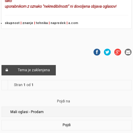
tako
uporabnikom z oznako "nekredibilnosti" ni dovoljena objava oglasov!
skupnost
|
znanje
|
tehnika
|
napredek
|
a.com
Tema je zaklenjena
Stran
1
od
1
Pojdi na
Pojdi