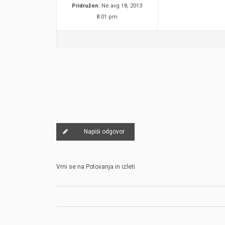
Pridružen:
Ne avg 18, 2013
8:01 pm
Napiši odgovor
Vrni se na Potovanja in izleti