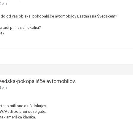
8 pm
JERNEJ BOLKA
 kdo od vas obiskal pokopališče avtomobilov Bastnas na Švedskem?
TEHNIČNA VPRAŠANJA
ROK ČERNJAVSKI
 tudi pri nas ali okolici?
te?
AVTOPLIN
ŽIGA HABJAN
vedska-pokopališče avtomobilov.
4 pm
tano milijone ojrif/dolarjev.
 VW/Audi po aferi dezelgate.
a - ameriška klasika.