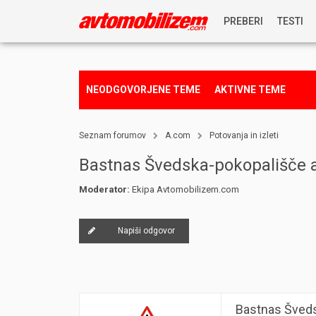
PREBERI
TESTI
NOVICE
NEODGOVORJENE TEME
AKTIVNE TEME
REPORTAŽE
Seznam forumov
A.com
Potovanja in izleti
PREDSTAVITVE
Bastnas Švedska-pokopališče 
Moderator:
Ekipa Avtomobilizem.com
NAGRADNA IGRA
Napiši odgovor
Bastnas Šveds