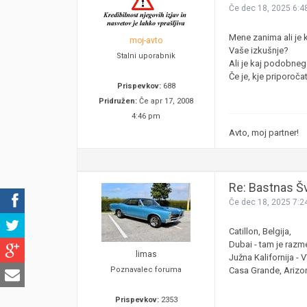
Če dec 18, 2025 6:4
Mene zanima ali je
moj-avto
Vaše izkušnje?
Stalni uporabnik
Ali je kaj podobnega
Če je, kje priporoča
Prispevkov:
688
Pridružen:
Če apr 17, 2008
4:46 pm
Avto, moj partner!
Re: Bastnas Š
Če dec 18, 2025 7:2
Catillon, Belgija,
Dubai - tam je razme
limas
Južna Kalifornija -
Poznavalec foruma
Casa Grande, Arizon
Prispevkov:
2353