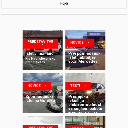
Pojdi
PREDSTAVITVE
NOVICE
Izlet v neznano
Prvi pomladanski
izlet ljubiteljev
Kia Niro: slovenska
vozil Mercedes
predstavitev
NOVICE
TESTI
Spomladanski
Premijska
izlet na Goriško
izkušnja
elektromobilnosti
v manjšem paketu
BMW iX2 xDrive 30