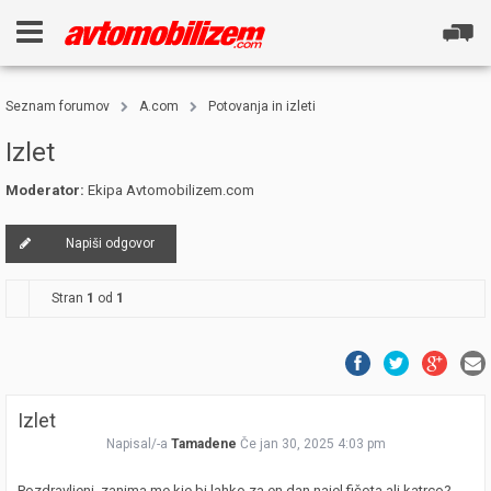
Seznam forumov
A.com
Potovanja in izleti
Izlet
Moderator:
Ekipa Avtomobilizem.com
Napiši odgovor
Stran
1
od
1
Izlet
Napisal/-a
Tamadene
Če jan 30, 2025 4:03 pm
Pozdravljeni, zanima me kje bi lahko za en dan najel fičota ali katrco?