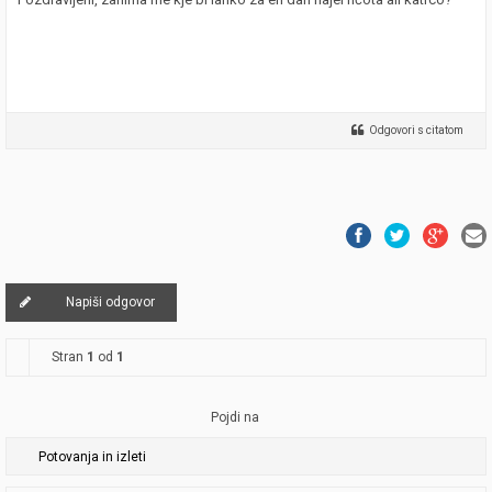
Odgovori s citatom
Napiši odgovor
Stran
1
od
1
Pojdi na