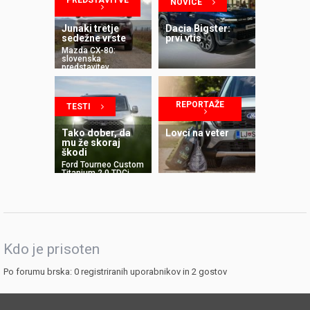
PREDSTAVITVE
NOVICE
Junaki tretje
Dacia Bigster:
sedežne vrste
prvi vtis
Mazda CX-80:
slovenska
predstavitev
REPORTAŽE
TESTI
Tako dober, da
Lovci na veter
mu že skoraj
škodi
Ford Tourneo Custom
Titanium 2.0 TDCi
L2H1
Kdo je prisoten
Po forumu brska: 0 registriranih uporabnikov in 2 gostov