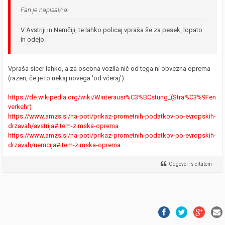
Fan je napisal/-a:
V Avstriji in Nemčiji, te lahko policaj vpraša še za pesek, lopato
in odejo.
Vpraša sicer lahko, a za osebna vozila nič od tega ni obvezna oprema
(razen, če je to nekaj novega 'od včeraj').
https://de.wikipedia.org/wiki/Winterausr%C3%BCstung_(Stra%C3%9Fen
verkehr)
https://www.amzs.si/na-poti/prikaz-prometnih-podatkov-po-evropskih-
drzavah/avstrija#item-zimska-oprema
https://www.amzs.si/na-poti/prikaz-prometnih-podatkov-po-evropskih-
drzavah/nemcija#item-zimska-oprema
Odgovori s citatom