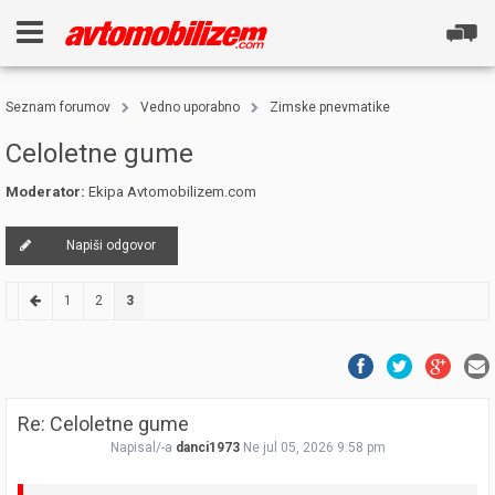
Seznam forumov
Vedno uporabno
Zimske pnevmatike
Celoletne gume
Moderator:
Ekipa Avtomobilizem.com
Napiši odgovor
1
2
3
Re: Celoletne gume
Napisal/-a
danci1973
Ne jul 05, 2026 9:58 pm