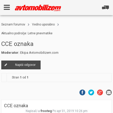
Seznam forumov
Vedno uporabno
Aktualno področje: Letne pnevmatike
CCE oznaka
Moderator:
Ekipa Avtomobilizem.com
Napiši odgovor
Stran
1
od
1
CCE oznaka
Napisal/-a
frooteg
Po apr 01, 2019 10:26 pm