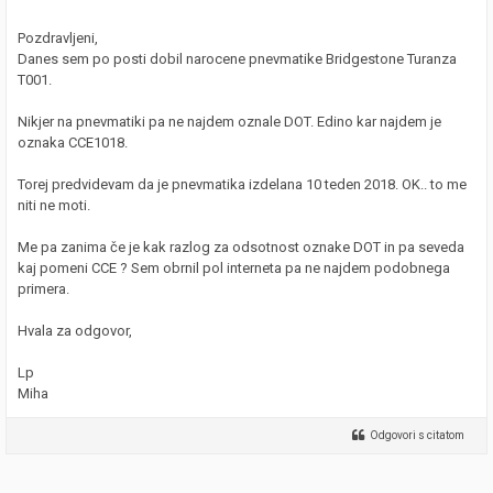
Pozdravljeni,
Danes sem po posti dobil narocene pnevmatike Bridgestone Turanza
T001.
Nikjer na pnevmatiki pa ne najdem oznale DOT. Edino kar najdem je
oznaka CCE1018.
Torej predvidevam da je pnevmatika izdelana 10 teden 2018. OK.. to me
niti ne moti.
Me pa zanima če je kak razlog za odsotnost oznake DOT in pa seveda
kaj pomeni CCE ? Sem obrnil pol interneta pa ne najdem podobnega
primera.
Hvala za odgovor,
Lp
Miha
Odgovori s citatom