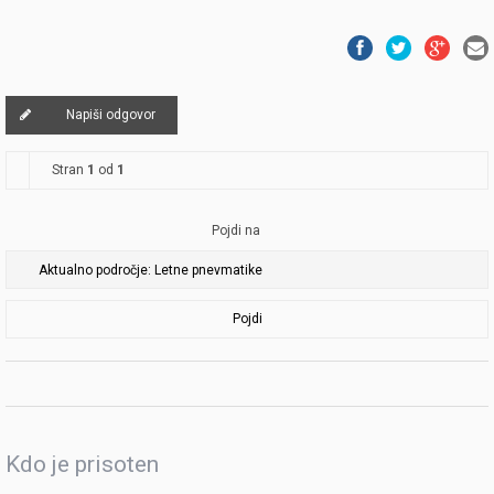
Napiši odgovor
Stran
1
od
1
Pojdi na
Pojdi
Kdo je prisoten