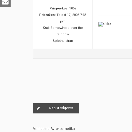
Prispevkov:
1059
Pridružen:
To okt 17, 2006 7:35
pm
Kraj:
Somewhere over the
rainbow
Spletna stran
Napiši odgovor
Vrni se na Avtokozmetika