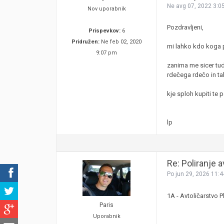
Ne avg 07, 2022 3:0
Nov uporabnik
Pozdravljeni,
Prispevkov:
6
Pridružen:
Ne feb 02, 2020
mi lahko kdo koga pr
9:07 pm
zanima me sicer tudi
rdečega rdečo in ta
kje sploh kupiti te 
lp
Re: Poliranje 
Po jun 29, 2026 11:
1A - Avtoličarstvo P
Paris
Uporabnik