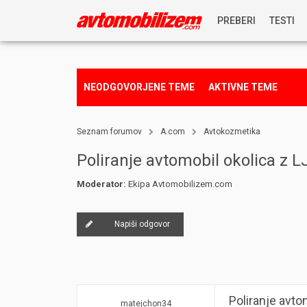
PREBERI
TESTI
NOVICE
NEODGOVORJENE TEME
AKTIVNE TEME
REPORTAŽE
Seznam forumov
A.com
Avtokozmetika
PREDSTAVITVE
Poliranje avtomobil okolica z L
Moderator:
Ekipa Avtomobilizem.com
NAGRADNA IGRA
Napiši odgovor
Poliranje avto
matejchon34