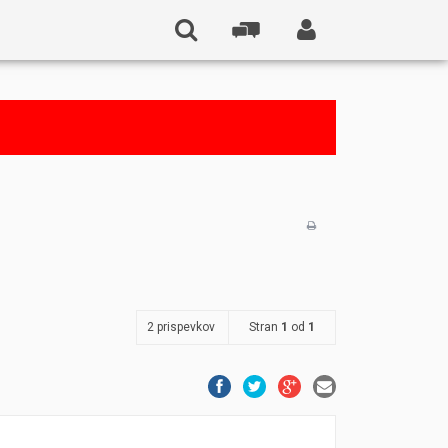
2 prispevkov
Stran
1
od
1