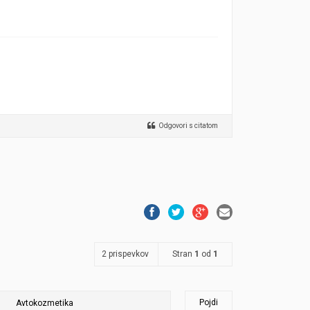
Odgovori s citatom
2 prispevkov
Stran
1
od
1
Pojdi