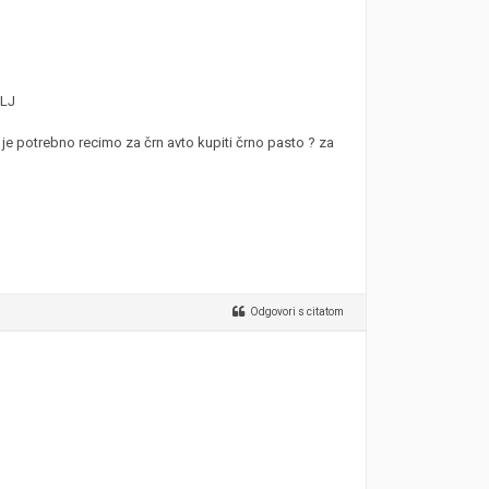
 LJ
li je potrebno recimo za črn avto kupiti črno pasto ? za
Odgovori s citatom