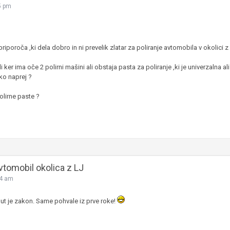
5 pm
JERNEJ BOLKA
TEHNIČNA VPRAŠANJA
ROK ČERNJAVSKI
iporoča ,ki dela dobro in ni prevelik zlatar za poliranje avtomobila v okolici z
AVTOPLIN
 ker ima oče 2 polirni mašini ali obstaja pasta za poliranje ,ki je univerzalna a
ŽIGA HABJAN
ko naprej ?
polirne paste ?
avtomobil okolica z LJ
44 am
lut je zakon. Same pohvale iz prve roke!