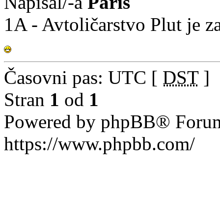
Napisal/-a
Paris
1A - Avtoličarstvo Plut je 
Časovni pas: UTC [
DST
]
Stran
1
od
1
Powered by phpBB® Forum
https://www.phpbb.com/