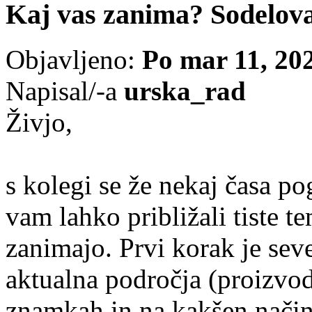
Kaj vas zanima? Sodelova
Objavljeno:
Po mar 11, 20
Napisal/-a
urska_rad
Živjo,
s kolegi se že nekaj časa p
vam lahko približali tiste 
zanimajo. Prvi korak je sev
aktualna področja (proizvodi
znamkah in na kakšen način b