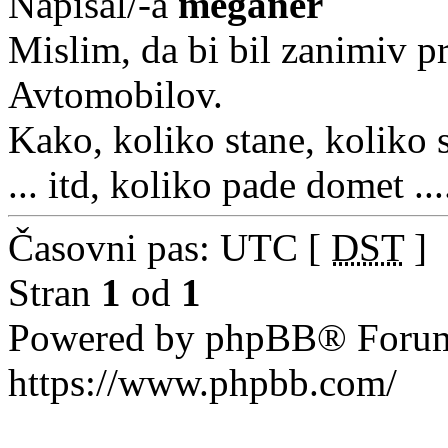
Napisal/-a
meganer
Mislim, da bi bil zanimiv pr
Avtomobilov.
Kako, koliko stane, koliko 
... itd, koliko pade domet ....
Časovni pas: UTC [
DST
]
Stran
1
od
1
Powered by phpBB® Forum
https://www.phpbb.com/