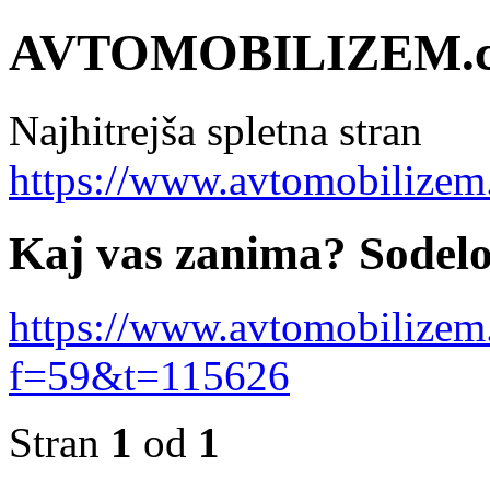
AVTOMOBILIZEM.
Najhitrejša spletna stran
https://www.avtomobilizem
Kaj vas zanima? Sodelo
https://www.avtomobilizem
f=59&t=115626
Stran
1
od
1