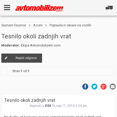
Seznam forumov
A.com
Popravila in okvare na vozilih
Tesnilo okoli zadnjih vrat
Moderator:
Ekipa Avtomobilizem.com
Napiši odgovor
Stran
1
od
1
Tesnilo okoli zadnjih vrat
Napisal/-a
ESX
To sep 11, 2018 9:24 am
Na Audiju a6 karavanu moram zamenjat tesnilo okoli zadnjih vrat.