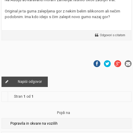
Original je ta guma zalepljena gor z nekim belim silikonom ali nečim
podobnim. Ima kdo idejo s čim zalepit novo gumo nazaj gor?
Odgovori s citatom
Napiši odgovor
Stran
1
od
1
Pojdi na