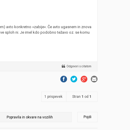
njem) avto konkretno »zabije«. Če avto ugasnem in znova
ave sploh ni. Je imel kdo podobno težavo oz. se komu
Odgovori s citatom
1 prispevek
Stran
1
od
1
Pojdi