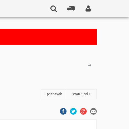
1 prispevek
Stran
1
od
1