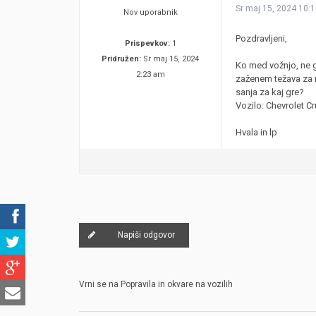
Sr maj 15, 2024 10:
Nov uporabnik
Pozdravljeni,
Prispevkov:
1
Pridružen:
Sr maj 15, 2024
Ko med vožnjo, ne g
2:23 am
zaženem težava za n
sanja za kaj gre?
Vozilo: Chevrolet C
Hvala in lp
Napiši odgovor
Vrni se na Popravila in okvare na vozilih