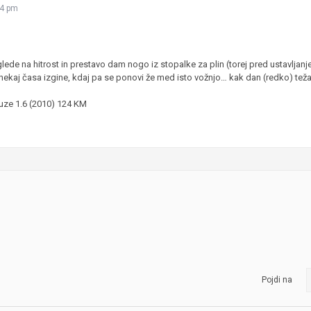
14 pm
JERNEJ BOLKA
TEHNIČNA VPRAŠANJA
ROK ČERNJAVSKI
lede na hitrost in prestavo dam nogo iz stopalke za plin (torej pred ustavlja
ekaj časa izgine, kdaj pa se ponovi že med isto vožnjo… kak dan (redko) tež
AVTOPLIN
ŽIGA HABJAN
ruze 1.6 (2010) 124 KM
Pojdi na