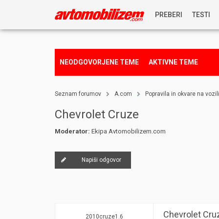
PREBERI
TESTI
NOVICE
NEODGOVORJENE TEME
AKTIVNE TEME
REPORTAŽE
Seznam forumov
A.com
Popravila in okvare na vozil
PREDSTAVITVE
Chevrolet Cruze
Moderator:
Ekipa Avtomobilizem.com
NAGRADNA IGRA
Napiši odgovor
Chevrolet Cru
2010cruze1.6