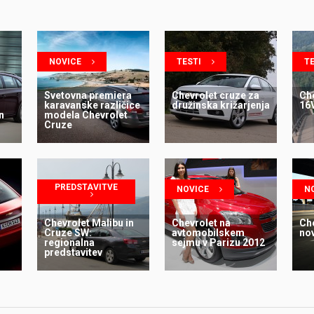
NOVICE
TESTI
TE
Svetovna premiera
Chevrolet cruze za
Che
karavanske različice
družinska križarjenja
16
n
modela Chevrolet
Cruze
PREDSTAVITVE
NOVICE
N
Chevrolet Malibu in
Chevrolet na
Ch
Cruze SW:
avtomobilskem
nov
regionalna
sejmu v Parizu 2012
predstavitev