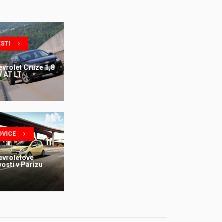
STI
vrolet Cruze 1,8
V AT LT
OVICE
evroletove
osti v Parizu