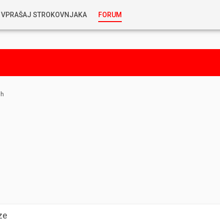
VPRAŠAJ STROKOVNJAKA
FORUM
RABLJENA VOZILA
KOSTJA PRIHODA
GORIVA
SILVAN SIMČIČ
ih
AVTOPLIN
TOMAŽ DEMŠAR
MAZIVA IN OLJA
ALEŠ ARNŠEK
PREDELAVE
ALEKS HUMAR IN FLORJAN RUS
PNEVMATIKE
TIHOMIR KACJAN
ze
HIBRIDNA TEHNIKA