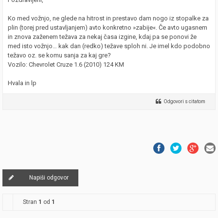
Ko med vožnjo, ne glede na hitrost in prestavo dam nogo iz stopalke za
plin (torej pred ustavljanjem) avto konkretno »zabije«. Če avto ugasnem
in znova zaženem težava za nekaj časa izgine, kdaj pa se ponovi že
med isto vožnjo… kak dan (redko) težave sploh ni. Je imel kdo podobno
težavo oz. se komu sanja za kaj gre?
Vozilo: Chevrolet Cruze 1.6 (2010) 124 KM
Hvala in lp
Odgovori s citatom
Napiši odgovor
Stran
1
od
1