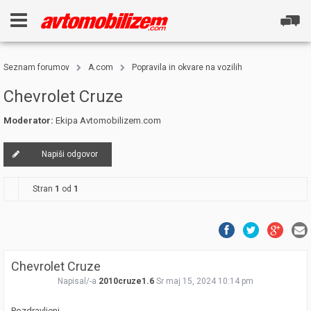
Seznam forumov
A.com
Popravila in okvare na vozilih
Chevrolet Cruze
Moderator:
Ekipa Avtomobilizem.com
Napiši odgovor
Stran
1
od
1
Chevrolet Cruze
Napisal/-a
2010cruze1.6
Sr maj 15, 2024 10:14 pm
Pozdravljeni,