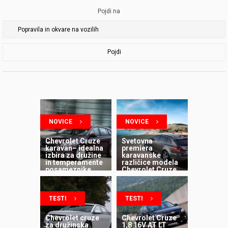
Pojdi na
Pojdi
NOVICE
NOVICE
Chevrolet Cruze
Svetovna
karavan– idealna
premiera
izbira za družine
karavanske
in temperamente
različice modela
posameznike
Chevrolet Cruze
TESTI
TESTI
Chevrolet cruze
Chevrolet Cruze
za družinska
1,8 16V AT LT