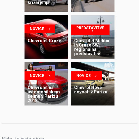
križarjenja
PREDSTAVITVE
NOVICE
Chevrolet Cruze
Chevrolet Malibu
in Cruze SW:
regionalna
predstavitev
NOVICE
NOVICE
Chevrolet na
Chevroletove
avtomobilskem
novosti v Parizu
sejmu v Parizu
2012