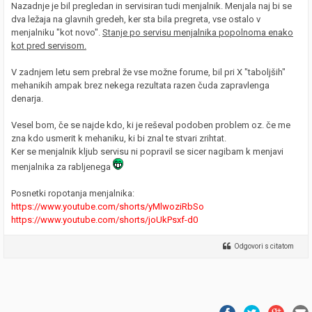
Nazadnje je bil pregledan in servisiran tudi menjalnik. Menjala naj bi se
dva ležaja na glavnih gredeh, ker sta bila pregreta, vse ostalo v
menjalniku "kot novo".
Stanje po servisu menjalnika popolnoma enako
kot pred servisom.
V zadnjem letu sem prebral že vse možne forume, bil pri X "taboljših"
mehanikih ampak brez nekega rezultata razen čuda zapravlenga
denarja.
Vesel bom, če se najde kdo, ki je reševal podoben problem oz. če me
zna kdo usmerit k mehaniku, ki bi znal te stvari zrihtat.
Ker se menjalnik kljub servisu ni popravil se sicer nagibam k menjavi
menjalnika za rabljenega
Posnetki ropotanja menjalnika:
https://www.youtube.com/shorts/yMlwoziRbSo
https://www.youtube.com/shorts/joUkPsxf-d0
Odgovori s citatom