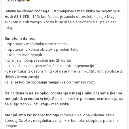
Pozdravljeni
,
Sumim na okvaro
ročnega
6 stopenjskega menjalnika na mojem
2015
Audi A3 1.6TDI
, 145k km. Vse se je začelo dobro leto nazaj z blagim
zvokom v levih zavojih, kot da bi se slišale pnevmatike ali pa kolesni
ležaj.
Simptomi danes:
- ropotanje v menjalniku v prostem teku
- ropotanje na koncu obratov v prostem teku
- ruženje v levih zavojih
- tuljenje pri pospeševanju nad 2k obrati
- tuljenje bistveno glasnejše, če dela avto regeneracijo
- če se “cuka” z gasom filing kot da je v menjalniku/difu luft, sploh če to
delaš v levem zavoju
- sliši se tudi že ropotanje menjalnika pri normalni vožnji
Če pritisnem na sklopko, ropotanje v menjalniku preneha (ker se
menjalnik preneha vrtet).
Glede na zvok in prebrano, sem mnenja, da
se slišijo zobniki oz. ležaji v menjalniku.
Menjal smo že:
nosilec motorja in menjalnika, oba kolesna ležaja
spredaj, 2x olje v menjalniku, vztrajnik in komplet sklopke s potisnim
ležajem.