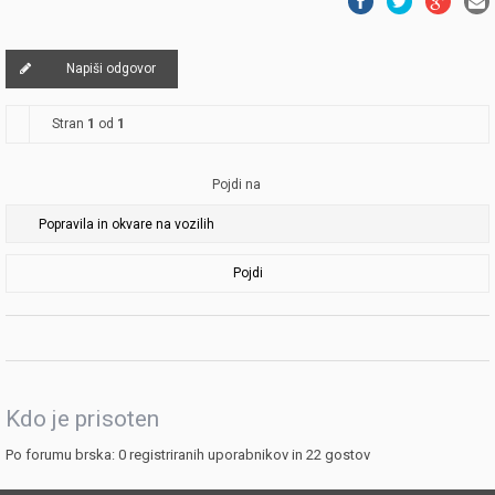
Napiši odgovor
Stran
1
od
1
Pojdi na
Pojdi
Kdo je prisoten
Po forumu brska: 0 registriranih uporabnikov in 22 gostov