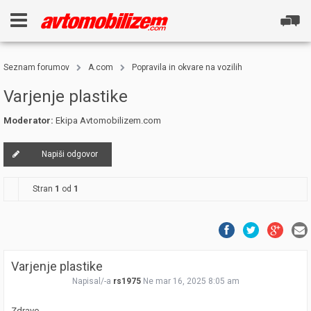
Seznam forumov
A.com
Popravila in okvare na vozilih
Varjenje plastike
Moderator:
Ekipa Avtomobilizem.com
Napiši odgovor
Stran
1
od
1
Varjenje plastike
Napisal/-a
rs1975
Ne mar 16, 2025 8:05 am
Zdravo,