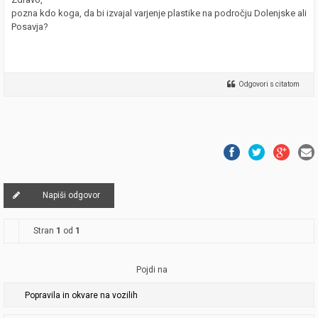
pozna kdo koga, da bi izvajal varjenje plastike na področju Dolenjske ali
Posavja?
Odgovori s citatom
Napiši odgovor
Stran
1
od
1
Pojdi na