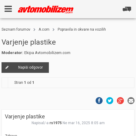
Seznam forumov
A.com
Popravila in okvare na vozilih
Varjenje plastike
Moderator:
Ekipa Avtomobilizem.com
Napiši odgovor
Stran
1
od
1
Varjenje plastike
Napisal/-a
rs1975
Ne mar 16, 2025 8:05 am
Zdravo,