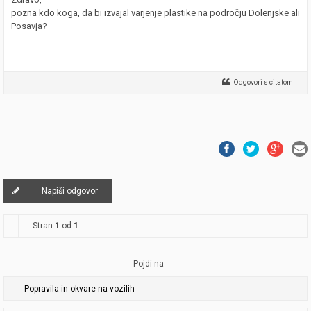
pozna kdo koga, da bi izvajal varjenje plastike na področju Dolenjske ali
Posavja?
Odgovori s citatom
Napiši odgovor
Stran
1
od
1
Pojdi na