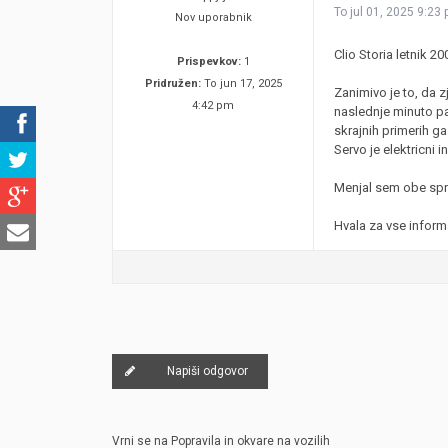
To jul 01, 2025 9:23
Nov uporabnik
Clio Storia letnik 
Prispevkov:
1
Pridružen:
To jun 17, 2025
Zanimivo je to, da z
4:42 pm
naslednje minuto pa
skrajnih primerih g
Servo je elektricni 
Menjal sem obe spred
Hvala za vse inform
Napiši odgovor
Vrni se na Popravila in okvare na vozilih