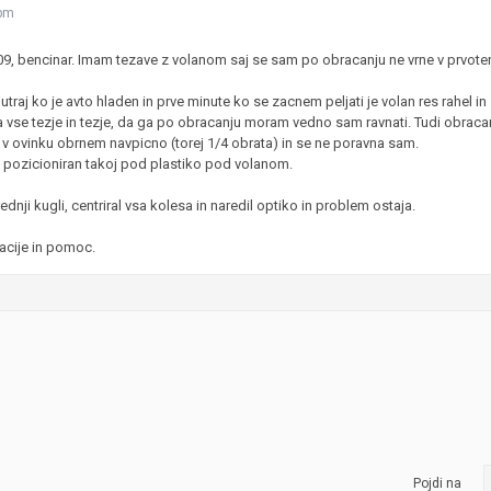
 pm
JERNEJ BOLKA
2009, bencinar. Imam tezave z volanom saj se sam po obracanju ne vrne v prvote
TEHNIČNA VPRAŠANJA
ROK ČERNJAVSKI
jutraj ko je avto hladen in prve minute ko se zacnem peljati je volan res rahel i
 vse tezje in tezje, da ga po obracanju moram vedno sam ravnati. Tudi obracan
AVTOPLIN
a v ovinku obrnem navpicno (torej 1/4 obrata) in se ne poravna sam.
ŽIGA HABJAN
in pozicioniran takoj pod plastiko pod volanom.
nji kugli, centriral vsa kolesa in naredil optiko in problem ostaja.
acije in pomoc.
Pojdi na