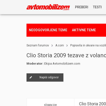
PREBERI
TESTI
NOVICE
NEODGOVORJENE TEME
AKTIVNE TEME
REPORTAŽE
Seznam forumov
A.com
Popravila in okvare na vozil
PREDSTAVITVE
Clio Storia 2009 tezave z vola
Moderator:
Ekipa Avtomobilizem.com
NAGRADNA IGRA
Napiši odgovor
Clio Storia 20
sloppy.joe