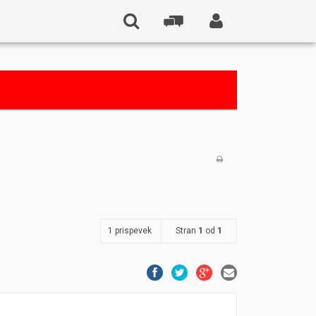
1 prispevek
Stran
1
od
1