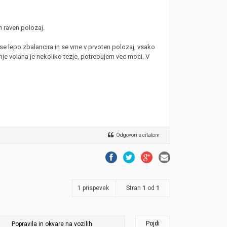
n raven polozaj.
n se lepo zbalancira in se vrne v prvoten polozaj, vsako
je volana je nekoliko tezje, potrebujem vec moci. V
Odgovori s citatom
1 prispevek
Stran
1
od
1
Pojdi