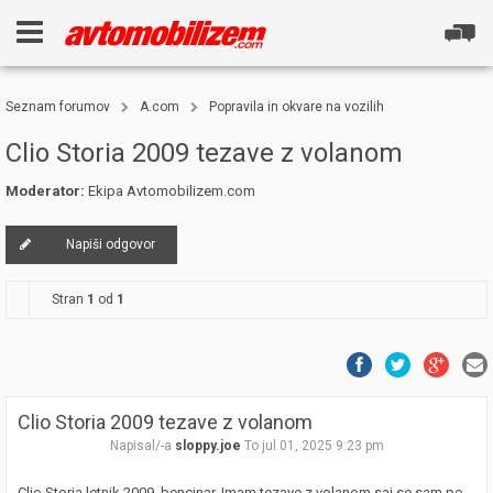
Seznam forumov
A.com
Popravila in okvare na vozilih
Clio Storia 2009 tezave z volanom
Moderator:
Ekipa Avtomobilizem.com
Napiši odgovor
Stran
1
od
1
Clio Storia 2009 tezave z volanom
Napisal/-a
sloppy.joe
To jul 01, 2025 9:23 pm
Clio Storia letnik 2009, bencinar. Imam tezave z volanom saj se sam po