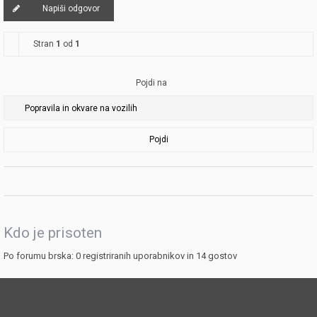
Napiši odgovor
Stran
1
od
1
Pojdi na
Pojdi
Kdo je prisoten
Po forumu brska: 0 registriranih uporabnikov in 14 gostov