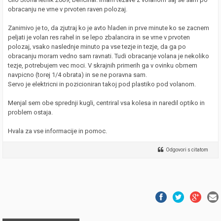
obracanju ne vrne v prvoten raven polozaj.
Zanimivo je to, da zjutraj ko je avto hladen in prve minute ko se zacnem
peljati je volan res rahel in se lepo zbalancira in se vrne v prvoten
polozaj, vsako naslednje minuto pa vse tezje in tezje, da ga po
obracanju moram vedno sam ravnati. Tudi obracanje volana je nekoliko
tezje, potrebujem vec moci. V skrajnih primerih ga v ovinku obrnem
navpicno (torej 1/4 obrata) in se ne poravna sam.
Servo je elektricni in pozicioniran takoj pod plastiko pod volanom.
Menjal sem obe sprednji kugli, centriral vsa kolesa in naredil optiko in
problem ostaja.
Hvala za vse informacije in pomoc.
Odgovori s citatom