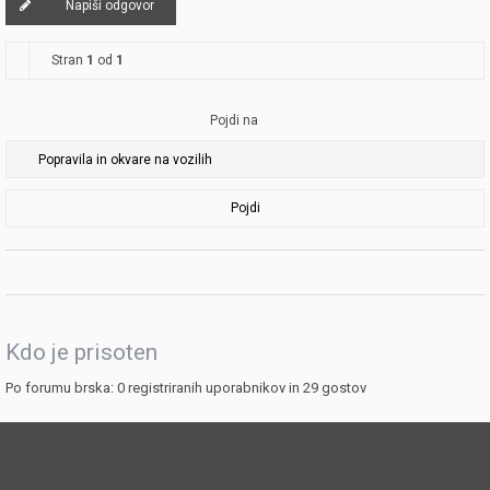
Napiši odgovor
Stran
1
od
1
Pojdi na
Pojdi
Kdo je prisoten
Po forumu brska: 0 registriranih uporabnikov in 29 gostov