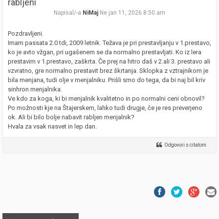
rabljeni
Napisal/-a
NiMaj
Ne jan 11, 2026 8:50 am
Pozdravljeni.
Imam passata 2.0 tdi, 2009 letnik. Težava je pri prestavljanju v 1.prestavo,
ko je avto vžgan, pri ugašenem se da normalno prestavljati. Ko iz lera
prestavim v 1.prestavo, zaškrta. Če prej na hitro daš v 2.ali 3. prestavo ali
vzvratno, gre normalno prestavit brez škrtanja. Sklopka z vztrajnikom je
bila menjana, tudi olje v menjalniku. Prišli smo do tega, da bi naj bil kriv
sinhron menjalnika.
Ve kdo za koga, ki bi menjalnik kvalitetno in po normalni ceni obnovil?
Po možnosti kje na Štajerskem, lahko tudi drugje, če je res preverjeno
ok. Ali bi bilo bolje nabavit rabljen menjalnik?
Hvala za vsak nasvet in lep dan.
Odgovori s citatom