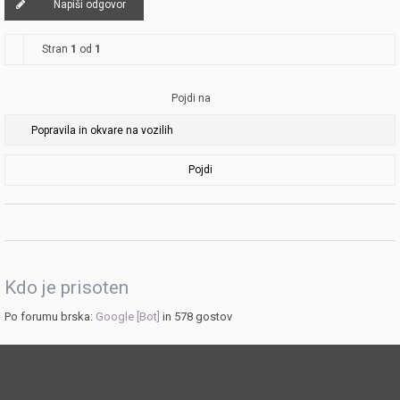
Napiši odgovor
Stran
1
od
1
Pojdi na
Pojdi
Kdo je prisoten
Po forumu brska:
Google [Bot]
in 578 gostov