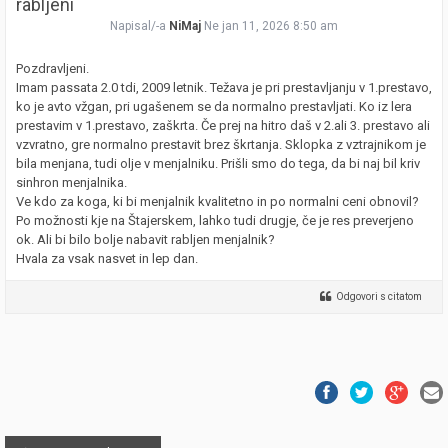
rabljeni
Napisal/-a
NiMaj
Ne jan 11, 2026 8:50 am
Pozdravljeni.
Imam passata 2.0 tdi, 2009 letnik. Težava je pri prestavljanju v 1.prestavo,
ko je avto vžgan, pri ugašenem se da normalno prestavljati. Ko iz lera
prestavim v 1.prestavo, zaškrta. Če prej na hitro daš v 2.ali 3. prestavo ali
vzvratno, gre normalno prestavit brez škrtanja. Sklopka z vztrajnikom je
bila menjana, tudi olje v menjalniku. Prišli smo do tega, da bi naj bil kriv
sinhron menjalnika.
Ve kdo za koga, ki bi menjalnik kvalitetno in po normalni ceni obnovil?
Po možnosti kje na Štajerskem, lahko tudi drugje, če je res preverjeno
ok. Ali bi bilo bolje nabavit rabljen menjalnik?
Hvala za vsak nasvet in lep dan.
Odgovori s citatom