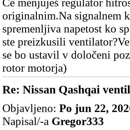
Če menjuješ regulator hitros
originalnim.Na signalnem k
spremenljiva napetost ko sp
ste preizkusili ventilator?V
se bo ustavil v določeni poz
rotor motorja)
Re: Nissan Qashqai ventil
Objavljeno:
Po jun 22, 20
Napisal/-a
Gregor333