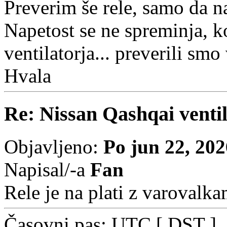
Preverim še rele, samo da na
Napetost se ne spreminja, k
ventilatorja... preverili smo 
Hvala
Re: Nissan Qashqai ventil
Objavljeno:
Po jun 22, 20
Napisal/-a
Fan
Rele je na plati z varovalka
Časovni pas: UTC [
DST
]