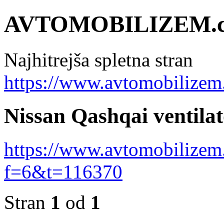
AVTOMOBILIZEM.
Najhitrejša spletna stran
https://www.avtomobilizem
Nissan Qashqai ventilat
https://www.avtomobilizem
f=6&t=116370
Stran
1
od
1