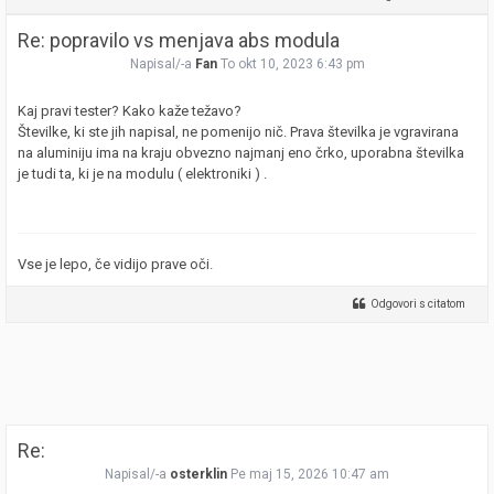
Re: popravilo vs menjava abs modula
Napisal/-a
Fan
To okt 10, 2023 6:43 pm
Kaj pravi tester? Kako kaže težavo?
Številke, ki ste jih napisal, ne pomenijo nič. Prava številka je vgravirana
na aluminiju ima na kraju obvezno najmanj eno črko, uporabna številka
je tudi ta, ki je na modulu ( elektroniki ) .
Vse je lepo, če vidijo prave oči.
Odgovori s citatom
Re:
Napisal/-a
osterklin
Pe maj 15, 2026 10:47 am