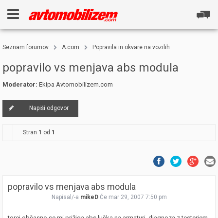
Seznam forumov
A.com
Popravila in okvare na vozilih
popravilo vs menjava abs modula
Moderator:
Ekipa Avtomobilizem.com
Napiši odgovor
Stran
1
od
1
popravilo vs menjava abs modula
Napisal/-a
mikeD
Če mar 29, 2007 7:50 pm
torej občasno se mi prižiga abs lučka na armaturi, diagnoza z testerjem