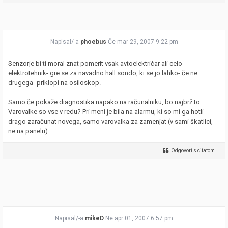
Napisal/-a
phoebus
Če mar 29, 2007 9:22 pm
Senzorje bi ti moral znat pomerit vsak avtoelektričar ali celo
elektrotehnik- gre se za navadno hall sondo, ki se jo lahko- če ne
drugega- priklopi na osiloskop.
Samo če pokaže diagnostika napako na računalniku, bo najbrž to.
Varovalke so vse v redu? Pri meni je bila na alarmu, ki so mi ga hotli
drago zaračunat novega, samo varovalka za zamenjat (v sami škatlici,
ne na panelu).
Odgovori s citatom
Napisal/-a
mikeD
Ne apr 01, 2007 6:57 pm