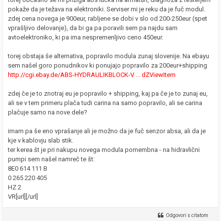
pokaže da je težava na elektroniki. Serviser mi je reku da je fuč modul.
zdej cena novega je 900eur, rabljene se dobi v slo od 200-250eur (spet
vprašljivo delovanje), da bi ga pa poravili sem pa najdu sam
avtoelektroniko, ki pa ima nespremenljivo ceno 450eur.
torej obstaja še alternativa, popravilo modula zunaj slovenije. Na ebayu
sem našel goro ponudnikov ki ponujajo popravilo za 200eur+shipping
http://cgi.ebay.de/ABS-HYDRAULIKBLOCK-V ... dZViewItem
zdej če je to znotraj eu je popravilo + shipping, kaj pa če je to zunaj eu,
ali se v tem primeru plača tudi carina na samo popravilo, ali se carina
plačuje samo na nove dele?
imam pa še eno vprašanje ali je možno da je fuč senzor absa, ali da je
kje v kablovju slab stik.
ter kerea št je pri nakupu novega modula pomembna - na hidravlični
pumpi sem našel namreč te št:
8E0 614 111 B
0 265 220 405
HZ 2
VR[url][/url]
Odgovori s citatom