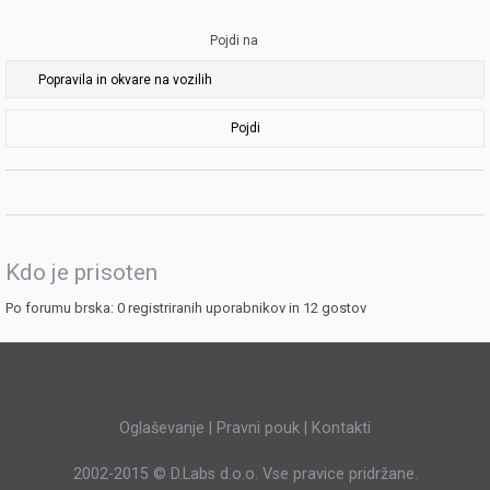
Pojdi na
Pojdi
Kdo je prisoten
Po forumu brska: 0 registriranih uporabnikov in 12 gostov
Oglaševanje
|
Pravni pouk
|
Kontakti
2002-2015 ©
D.Labs d.o.o.
Vse pravice pridržane.