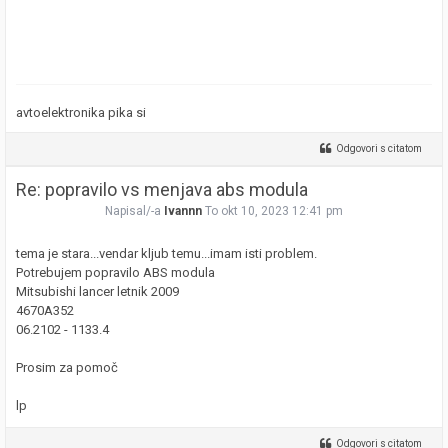
avtoelektronika pika si
Odgovori s citatom
Re: popravilo vs menjava abs modula
Napisal/-a
Ivannn
To okt 10, 2023 12:41 pm
tema je stara...vendar kljub temu...imam isti problem.
Potrebujem popravilo ABS modula
Mitsubishi lancer letnik 2009
4670A352
06.2102 - 1133.4
Prosim za pomoč
lp
Odgovori s citatom