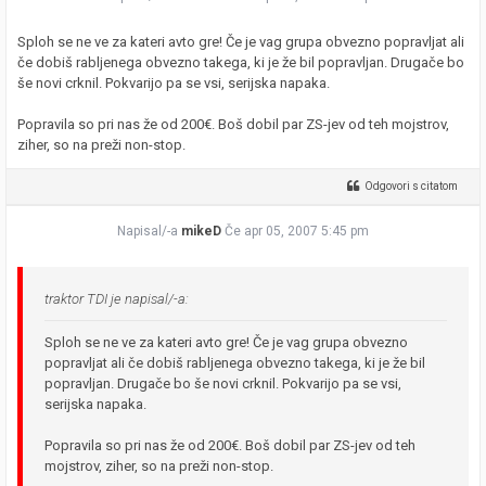
Sploh se ne ve za kateri avto gre! Če je vag grupa obvezno popravljat ali
če dobiš rabljenega obvezno takega, ki je že bil popravljan. Drugače bo
še novi crknil. Pokvarijo pa se vsi, serijska napaka.
Popravila so pri nas že od 200€. Boš dobil par ZS-jev od teh mojstrov,
ziher, so na preži non-stop.
Odgovori s citatom
Napisal/-a
mikeD
Če apr 05, 2007 5:45 pm
traktor TDI je napisal/-a:
Sploh se ne ve za kateri avto gre! Če je vag grupa obvezno
popravljat ali če dobiš rabljenega obvezno takega, ki je že bil
popravljan. Drugače bo še novi crknil. Pokvarijo pa se vsi,
serijska napaka.
Popravila so pri nas že od 200€. Boš dobil par ZS-jev od teh
mojstrov, ziher, so na preži non-stop.