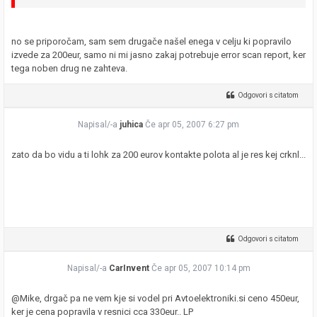
no se priporočam, sam sem drugače našel enega v celju ki popravilo
izvede za 200eur, samo ni mi jasno zakaj potrebuje error scan report, ker
tega noben drug ne zahteva.
Odgovori s citatom
Napisal/-a
juhica
Če apr 05, 2007 6:27 pm
zato da bo vidu a ti lohk za 200 eurov kontakte polota al je res kej crknl...
Odgovori s citatom
Napisal/-a
CarInvent
Če apr 05, 2007 10:14 pm
@Mike, drgač pa ne vem kje si vodel pri Avtoelektroniki.si ceno 450eur,
ker je cena popravila v resnici cca 330eur.. LP