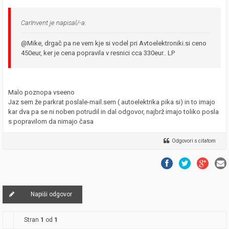
CarInvent je napisal/-a:
@Mike, drgač pa ne vem kje si vodel pri Avtoelektroniki.si ceno
450eur, ker je cena popravila v resnici cca 330eur.. LP
Malo poznopa vseeno
Jaz sem že parkrat poslale-mail.sem ( autoelektrika pika si) in to imajo
kar dva pa se ni noben potrudil in dal odgovor, najbrž imajo toliko posla
s popravilom da nimajo časa
Odgovori s citatom
Napiši odgovor
Stran
1
od
1