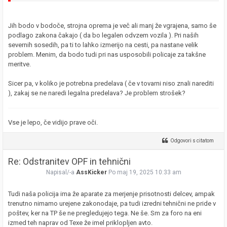
Jih bodo v bodoče, strojna oprema je več ali manj že vgrajena, samo še
podlago zakona čakajo ( da bo legalen odvzem vozila ). Pri naših
severnih sosedih, pa ti to lahko izmerijo na cesti, pa nastane velik
problem. Menim, da bodo tudi pri nas usposobili policaje za takšne
meritve.
Sicer pa, v koliko je potrebna predelava ( če v tovarni niso znali narediti
), zakaj se ne naredi legalna predelava? Je problem strošek?
Vse je lepo, če vidijo prave oči.
Odgovori s citatom
Re: Odstranitev OPF in tehnični
Napisal/-a
AssKicker
Po maj 19, 2025 10:33 am
Tudi naša policija ima že aparate za merjenje prisotnosti delcev, ampak
trenutno nimamo urejene zakonodaje, pa tudi izredni tehnični ne pride v
poštev, ker na TP še ne pregledujejo tega. Ne še. Sm za foro na eni
izmed teh naprav od Texe že imel priklopljen avto.