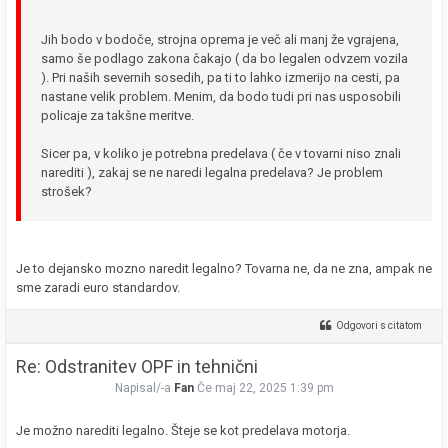
Jih bodo v bodoče, strojna oprema je več ali manj že vgrajena,
samo še podlago zakona čakajo ( da bo legalen odvzem vozila
). Pri naših severnih sosedih, pa ti to lahko izmerijo na cesti, pa
nastane velik problem. Menim, da bodo tudi pri nas usposobili
policaje za takšne meritve.
Sicer pa, v koliko je potrebna predelava ( če v tovarni niso znali
narediti ), zakaj se ne naredi legalna predelava? Je problem
strošek?
Je to dejansko mozno naredit legalno? Tovarna ne, da ne zna, ampak ne
sme zaradi euro standardov.
Odgovori s citatom
Re: Odstranitev OPF in tehnični
Napisal/-a
Fan
Če maj 22, 2025 1:39 pm
Je možno narediti legalno. Šteje se kot predelava motorja.