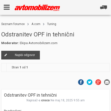
Seznam forumov
A.com
Tuning
Odstranitev OPF in tehnični
Moderator:
Ekipa Avtomobilizem.com
Napiši odgovor
Stran
1
od
1
Odstranitev OPF in tehnični
Napisal/-a
croco
Ne maj 18, 2025 9:55 am
Pozdravljeni,