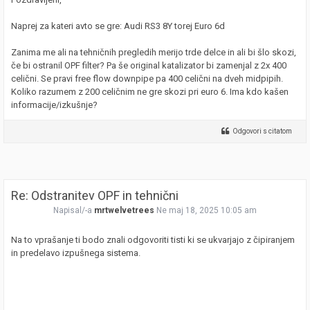
Naprej za kateri avto se gre: Audi RS3 8Y torej Euro 6d
Zanima me ali na tehničnih pregledih merijo trde delce in ali bi šlo skozi,
če bi ostranil OPF filter? Pa še original katalizator bi zamenjal z 2x 400
celični. Se pravi free flow downpipe pa 400 celični na dveh midpipih.
Koliko razumem z 200 celičnim ne gre skozi pri euro 6. Ima kdo kašen
informacije/izkušnje?
Odgovori s citatom
Re: Odstranitev OPF in tehnični
Napisal/-a
mrtwelvetrees
Ne maj 18, 2025 10:05 am
Na to vprašanje ti bodo znali odgovoriti tisti ki se ukvarjajo z čipiranjem
in predelavo izpušnega sistema.