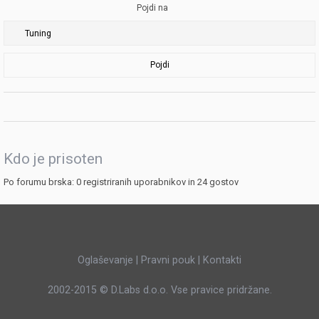
Pojdi na
Pojdi
Kdo je prisoten
Po forumu brska: 0 registriranih uporabnikov in 24 gostov
Oglaševanje
|
Pravni pouk
|
Kontakti
2002-2015 ©
D.Labs d.o.o.
Vse pravice pridržane.