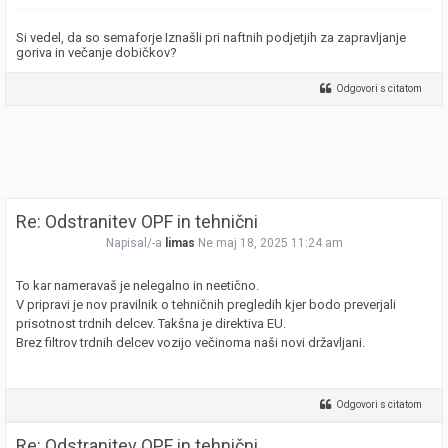
Si vedel, da so semaforje Iznašli pri naftnih podjetjih za zapravljanje
goriva in večanje dobičkov?
Odgovori s citatom
Re: Odstranitev OPF in tehnični
Napisal/-a
limas
Ne maj 18, 2025 11:24 am
To kar nameravaš je nelegalno in neetično.
V pripravi je nov pravilnik o tehničnih pregledih kjer bodo preverjali
prisotnost trdnih delcev. Takšna je direktiva EU.
Brez filtrov trdnih delcev vozijo večinoma naši novi državljani.
Odgovori s citatom
Re: Odstranitev OPF in tehnični