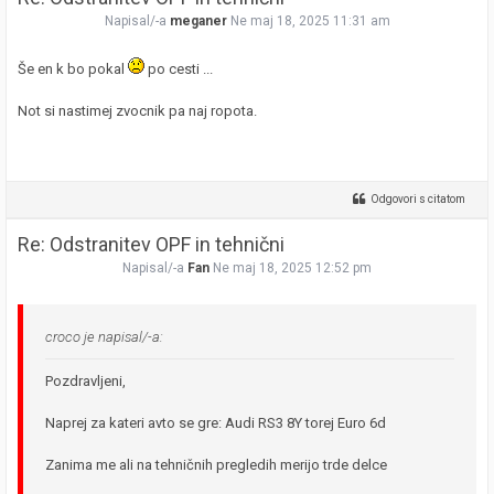
Napisal/-a
meganer
Ne maj 18, 2025 11:31 am
Še en k bo pokal
po cesti ...
Not si nastimej zvocnik pa naj ropota.
Odgovori s citatom
Re: Odstranitev OPF in tehnični
Napisal/-a
Fan
Ne maj 18, 2025 12:52 pm
croco je napisal/-a:
Pozdravljeni,
Naprej za kateri avto se gre: Audi RS3 8Y torej Euro 6d
Zanima me ali na tehničnih pregledih merijo trde delce