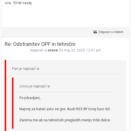
cca. 10 let nazaj.
Odgovori s citatom
Re: Odstranitev OPF in tehnični
Napisal/-a
croco
Če maj 22, 2025 12:07 pm
Fan je napisal/-a:
croco je napisal/-a:
Pozdravljeni,
Naprej za kateri avto se gre: Audi RS3 8Y torej Euro 6d
Zanima me ali na tehničnih pregledih merijo trde delce