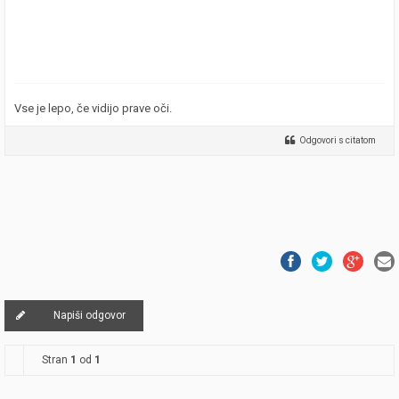
Vse je lepo, če vidijo prave oči.
Odgovori s citatom
Napiši odgovor
Stran
1
od
1