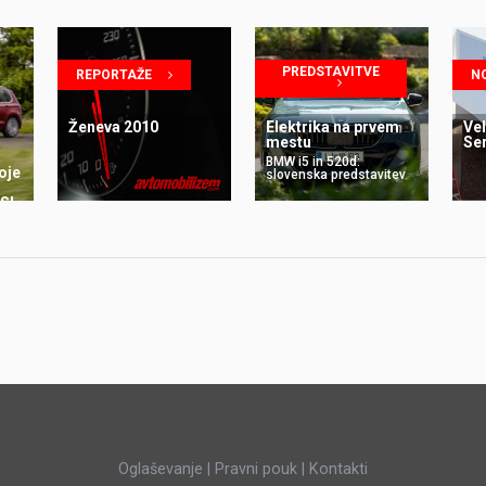
PREDSTAVITVE
REPORTAŽE
N
Ženeva 2010
Elektrika na prvem
Vel
mestu
Se
BMW i5 in 520d:
oje
slovenska predstavitev
SI
Oglaševanje
|
Pravni pouk
|
Kontakti