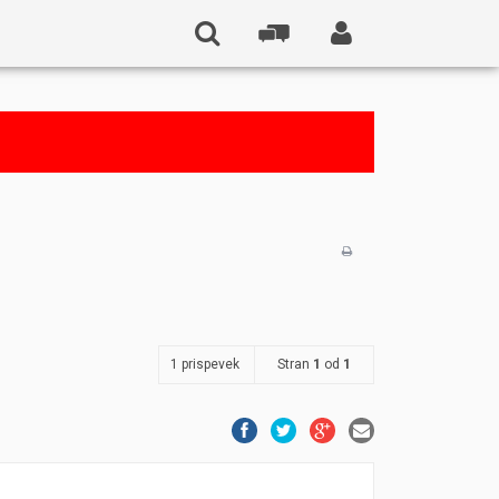
1 prispevek
Stran
1
od
1