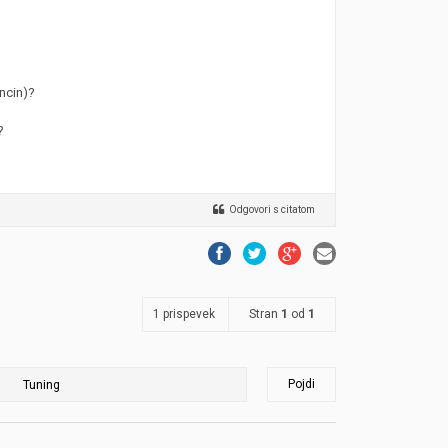
bncin)?
?
Odgovori s citatom
1 prispevek
Stran
1
od
1
Pojdi