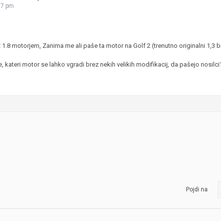
17 pm
JERNEJ BOLKA
TEHNIČNA VPRAŠANJA
ROK ČERNJAVSKI
 1.8 motorjem, Zanima me ali paše ta motor na Golf 2 (trenutno originalni 1,3 
AVTOPLIN
 kateri motor se lahko vgradi brez nekih velikih modifikacij, da pašejo nosilci
ŽIGA HABJAN
Pojdi na