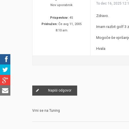
To dec 16, 2025 12:
Nov uporabnik
Zdravo.
Prispevkov:
45
Pridružen:
Če avg 11, 2005
Imam razbit golf 3 z
8:10 am
Mogoče še vpršanje,
Hvala
Napiši odgovor
Vrni se na Tuning