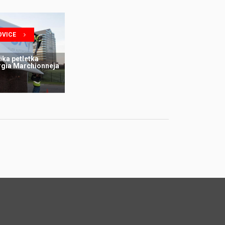
OVICE
ika petletka
rgia Marchionneja