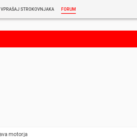
VPRAŠAJ STROKOVNJAKA
FORUM
RABLJENA VOZILA
KOSTJA PRIHODA
GORIVA
SILVAN SIMČIČ
AVTOPLIN
TOMAŽ DEMŠAR
MAZIVA IN OLJA
ALEŠ ARNŠEK
PREDELAVE
ALEKS HUMAR IN FLORJAN RUS
PNEVMATIKE
TIHOMIR KACJAN
ava motorja
HIBRIDNA TEHNIKA