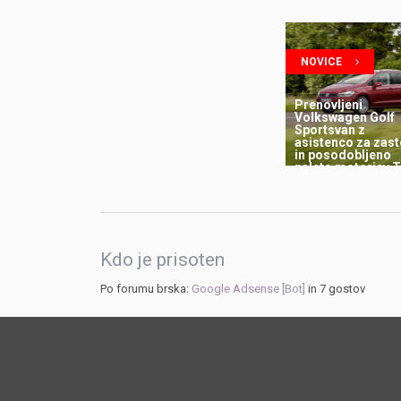
NOVICE
Prenovljeni
Volkswagen Golf
Sportsvan z
asistenco za zast
in posodobljeno
paleto motorjev T
Kdo je prisoten
Po forumu brska:
Google Adsense [Bot]
in 7 gostov