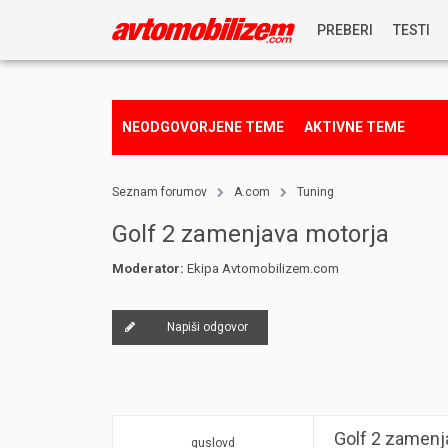
PREBERI
TESTI
NOVICE
NEODGOVORJENE TEME
AKTIVNE TEME
REPORTAŽE
Seznam forumov
A.com
Tuning
PREDSTAVITVE
Golf 2 zamenjava motorja
Moderator:
Ekipa Avtomobilizem.com
NAGRADNA IGRA
Napiši odgovor
Golf 2 zamenj
guslovd