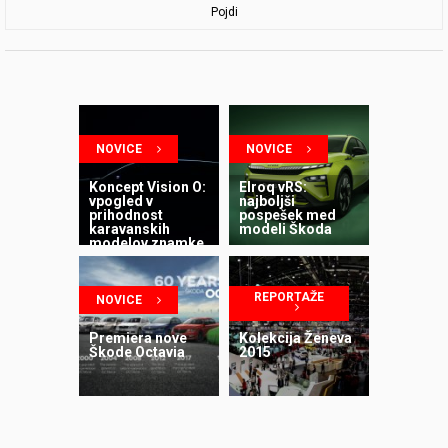
Pojdi
NOVICE
NOVICE
Koncept Vision O:
Elroq vRS:
vpogled v
najboljši
prihodnost
pospešek med
karavanskih
modeli Škoda
modelov znamke
Škoda
REPORTAŽE
NOVICE
Premiera nove
Kolekcija Ženeva
Škode Octavia
2015