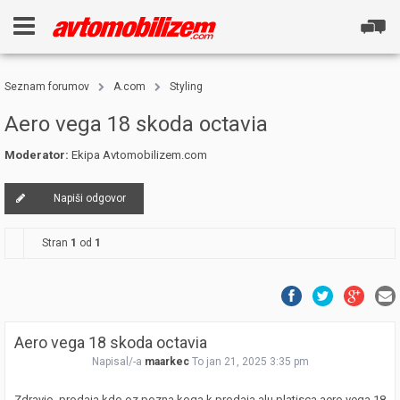
Seznam forumov
A.com
Styling
Aero vega 18 skoda octavia
Moderator:
Ekipa Avtomobilizem.com
Napiši odgovor
Stran
1
od
1
Aero vega 18 skoda octavia
Napisal/-a
maarkec
To jan 21, 2025 3:35 pm
Zdravio, prodaja kdo oz.pozna koga k prodaja alu platisca aero vega 18