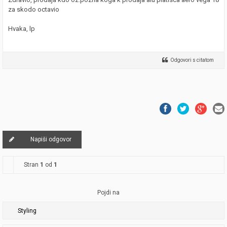
za skodo octavio
Hvaka, lp
Odgovori s citatom
Napiši odgovor
Stran
1
od
1
Pojdi na