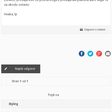
za skodo octavio
Hvaka, lp
Odgovori s citatom
Napiši odgovor
Stran
1
od
1
Pojdi na