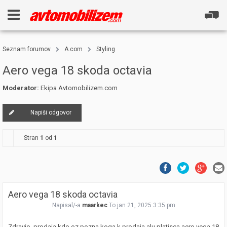
Seznam forumov
A.com
Styling
Aero vega 18 skoda octavia
Moderator:
Ekipa Avtomobilizem.com
Napiši odgovor
Stran
1
od
1
Aero vega 18 skoda octavia
Napisal/-a
maarkec
To jan 21, 2025 3:35 pm
Zdravio, prodaja kdo oz.pozna koga k prodaja alu platisca aero vega 18