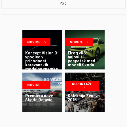
Pojdi
NOVICE
NOVICE
Koncept Vision O:
Elroq vRS:
vpogled v
najboljši
prihodnost
pospešek med
karavanskih
modeli Škoda
modelov znamke
Škoda
REPORTAŽE
NOVICE
Premiera nove
Kolekcija Ženeva
Škode Octavia
2015