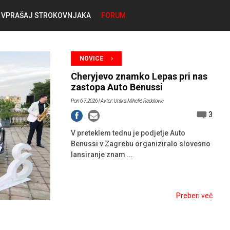
VPRAŠAJ STROKOVNJAKA
FORUM
RABLJENA VOZILA
KOSTJA PRIHODA
NOVICE
GORIVA
Cheryjevo znamko Lepas pri nas
SILVAN SIMČIČ
zastopa Auto Benussi
Pon 6.7.2026
| Avtor: Urška Mihelič Radolović
AVTOPLIN
3
TOMAŽ DEMŠAR
V preteklem tednu je podjetje Auto
MAZIVA IN OLJA
Benussi v Zagrebu organiziralo slovesno
ALEŠ ARNŠEK
lansiranje znam ...
PREDELAVE
ALEKS HUMAR IN FLORJAN RUS
Preberi več
PNEVMATIKE
TIHOMIR KACJAN