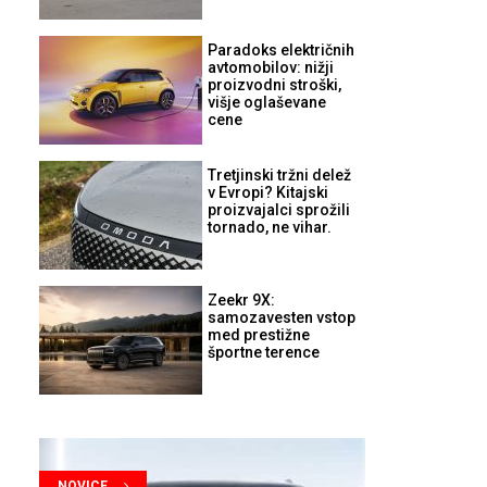
Paradoks električnih
avtomobilov: nižji
proizvodni stroški,
višje oglaševane
cene
Tretjinski tržni delež
v Evropi? Kitajski
proizvajalci sprožili
tornado, ne vihar.
Zeekr 9X:
samozavesten vstop
med prestižne
športne terence
NOVICE