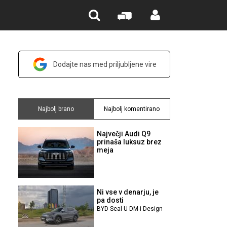
Dodajte nas med priljubljene vire
Najbolj brano
Najbolj komentirano
Največji Audi Q9
prinaša luksuz brez
meja
Ni vse v denarju, je
pa dosti
BYD Seal U DM-i Design